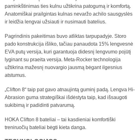
paminkštinimas ties kulnu užtikrina patogumą ir komfortą.
Anatomiškai prailgintas kulnas nevaržo achilo sausgyslės
ir leidžia lengvai užsiauti ir nusimauti batelius.
Pagrindinis pakeitimas buvo atliktas tarpupadyje. Storo
pado konstrukcija išliko, tačiau panaudota 15% lengvesnė
EVA putų versija, kuri garantuoja didesnį lengvumo pojūtį
lyginant su praeita versija. Meta-Rocker technologija
užtikrina mažesnį nuovargio jausmą bėgant ilgesnius
atstumus.
„Clifton 8“ taip pat gavo atnaujintą guminį padą. Lengva Hi-
Abrasion guma strategiškai išdėstyta taip, kad išsaugoti
sukibimą ir padidinti patvarumą.
HOKA Clifton 8 bateliai – tai kasdieniai komfortiški
treniruočių bateliai bėgti kieta danga.