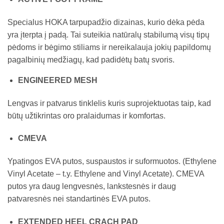
Specialus HOKA tarpupadžio dizainas, kurio dėka pėda
yra įterpta į padą. Tai suteikia natūralų stabilumą visų tipų
pėdoms ir bėgimo stiliams ir nereikalauja jokių papildomų
pagalbinių medžiagų, kad padidėtų batų svoris.
ENGINEERED MESH
Lengvas ir patvarus tinklelis kuris suprojektuotas taip, kad
būtų užtikrintas oro pralaidumas ir komfortas.
CMEVA
Ypatingos EVA putos, suspaustos ir suformuotos. (Ethylene
Vinyl Acetate – t.y. Ethylene and Vinyl Acetate). CMEVA
putos yra daug lengvesnės, lankstesnės ir daug
patvaresnės nei standartinės EVA putos.
EXTENDED HEEL CRACH PAD