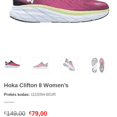
Hoka Clifton 8 Women’s
Prekės kodas:
1119394-BGIR
Original
Current
149,00
79,00
€
€