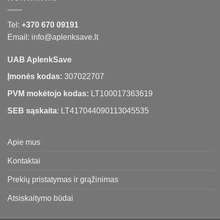
Tel:
+370 670 09191
Email: info@aplenksave.lt
UAB AplenkSave
Įmonės kodas:
307022707
PVM mokėtojo kodas:
LT100017363619
SEB sąskaita
: LT417044090113045535
Apie mus
Kontaktai
Prekių pristatymas ir grąžinimas
Atsiskaitymo būdai