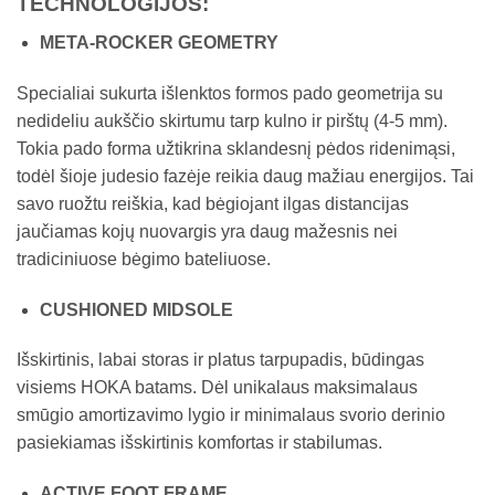
TECHNOLOGIJOS:
META-ROCKER GEOMETRY
Specialiai sukurta išlenktos formos pado geometrija su
nedideliu aukščio skirtumu tarp kulno ir pirštų (4-5 mm).
Tokia pado forma užtikrina sklandesnį pėdos ridenimąsi,
todėl šioje judesio fazėje reikia daug mažiau energijos. Tai
savo ruožtu reiškia, kad bėgiojant ilgas distancijas
jaučiamas kojų nuovargis yra daug mažesnis nei
tradiciniuose bėgimo bateliuose.
CUSHIONED MIDSOLE
Išskirtinis, labai storas ir platus tarpupadis, būdingas
visiems HOKA batams. Dėl unikalaus maksimalaus
smūgio amortizavimo lygio ir minimalaus svorio derinio
pasiekiamas išskirtinis komfortas ir stabilumas.
ACTIVE FOOT FRAME