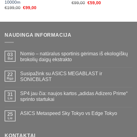
10000m
Original
Current
€
99,00
€
59,00
price
price
Original
Current
€
199,00
€
99,00
was:
is:
price
price
€99,00.
€59,00.
was:
is:
€199,00.
€99,00.
NAUDINGA INFORMACIJA
Nomio – natūralus sportinis gėrimas iš ekologiškų
03
Bal
brokolių daigų ekstrakto
Susipažink su ASICS MEGABLAST ir
22
Rgp
SONICBLAST
SP4 jau čia: naujos kartos „adidas Adizero Prime“
31
Lie
sprinto startukai
ASICS Metaspeed Sky Tokyo vs Edge Tokyo
25
Lie
KONTAKTAI