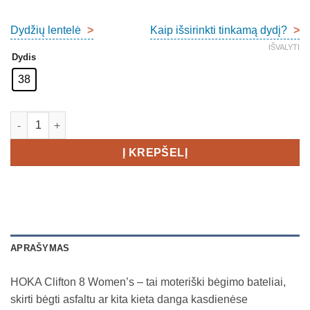
price
price
was:
is:
Dydžių lentelė
>
Kaip išsirinkti tinkamą dydį?
>
€149,00.
€79,00.
IŠVALYTI
Dydis
38
produkto kiekis: Hoka Clifton 8 Women's
Į KREPŠELĮ
APRAŠYMAS
HOKA Clifton 8 Women’s – tai moteriški bėgimo bateliai,
skirti bėgti asfaltu ar kita kieta danga kasdienėse