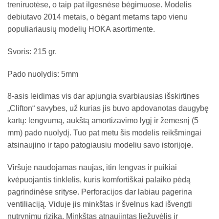
treniruotėse, o taip pat ilgesnėse bėgimuose. Modelis
debiutavo 2014 metais, o bėgant metams tapo vienu
populiariausių modelių HOKA asortimente.
Svoris: 215 gr.
Pado nuolydis: 5mm
8-asis leidimas vis dar apjungia svarbiausias išskirtines
„Clifton“ savybes, už kurias jis buvo apdovanotas daugybę
kartų: lengvumą, aukštą amortizavimo lygį ir žemesnį (5
mm) pado nuolydį. Tuo pat metu šis modelis reikšmingai
atsinaujino ir tapo patogiausiu modeliu savo istorijoje.
Viršuje naudojamas naujas, itin lengvas ir puikiai
kvėpuojantis tinklelis, kuris komfortiškai palaiko pėdą
pagrindinėse srityse. Perforacijos dar labiau pagerina
ventiliaciją. Viduje jis minkštas ir švelnus kad išvengti
nutrynimu riziką. Minkštas atnaujintas liežuvėlis ir