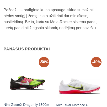
Pažodžiu – prailginta kulno apsauga, skirta sumažinti
pėdos smūgį į žemę ir taip užtikrinti dar minkštesnį
nusileidimą. Be to, kartu su Meta-Rocker sistema pade ji
turėtų padidinti žingsnio sklandų riedėjimą per paviršių.
PANAŠŪS PRODUKTAI
-50%
-40%
Nike ZoomX Dragonfly 1500m-
Nike Rival Distance U