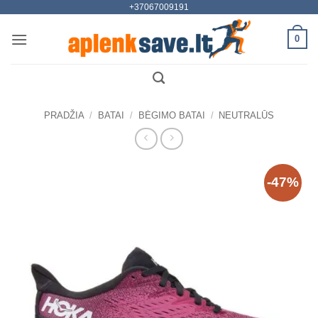
+37067009191
Skip
to
0
content
PRADŽIA
/
BATAI
/
BĖGIMO BATAI
/
NEUTRALŪS
-47%