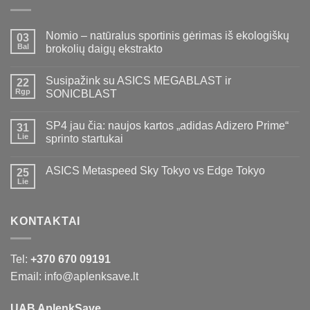
Nomio – natūralus sportinis gėrimas iš ekologiškų
03
Bal
brokolių daigų ekstrakto
Susipažink su ASICS MEGABLAST ir
22
Rgp
SONICBLAST
SP4 jau čia: naujos kartos „adidas Adizero Prime“
31
Lie
sprinto startukai
ASICS Metaspeed Sky Tokyo vs Edge Tokyo
25
Lie
KONTAKTAI
Tel:
+370 670 09191
Email: info@aplenksave.lt
UAB AplenkSave