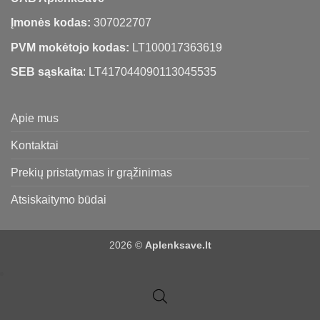
Įmonės kodas:
307022707
PVM mokėtojo kodas:
LT100017363619
SEB sąskaita
: LT417044090113045535
Apie mus
Kontaktai
Prekių pristatymas ir grąžinimas
Atsiskaitymo būdai
2026 ©
Aplenksave.lt