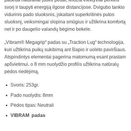
svorį ir taupyti energiją ilgose distancijose. Dvigubo tankio
vidurinis pado sluoksnis, įskaitant superkritinės putos
sluoksnį, veiksmingai slopina smūgius ir užtikrina komfortą
net ir po daugelio valandų bėgimo bekele.
„Vibram® Megagrip“ padas su „Traction Lug“ technologija,
kuri užtikrina puikų sukibimą ant šlapio ir uolėto paviršiaus.
Atspindintys elementai pagerina matomumą esant prastam
apšvietimui, o 8 mm nuolydžio profilis užtikrina natūralų
pėdos riedėjimą.
Svoris: 253gr.
Pado nuolydis: 8mm
Pėdos tipas: Neutrali
VIBRAM padas