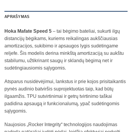
APRAŠYMAS
Hoka Mafate Speed 5
– tai bėgimo bateliai, sukurti ilgų
distancijų bėgikams, kuriems reikalingas aukščiausias
amortizacijos, sukibimo ir apsaugos lygis sudėtingame
reljefe. Šis modelis derina minkštą amortizaciją su aukštu
stabilumu, užtikrinant saugų ir sklandų bėgimą net ir
sudėtingiausiomis sąlygomis.
Atsparus nusidėvėjimui, lankstus ir prie kojos prisitaikantis
pynės audinio batviršis suprojektuotas taip, kad būtų
ilgaamžis. TPU sutvirtinimai ir getrų tvirtinimo taškai
padidina apsaugą ir funkcionalumą, ypač sudėtingomis
sąlygomis.
Naujosios „Rocker Integrity“ technologijos naudojimas
padeda natūraliai judėti pėdai, leidžia efektyviai perkelti