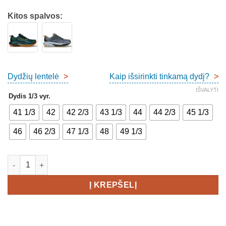
Kitos spalvos:
Dydžių lentelė
>
Kaip išsirinkti tinkamą dydį?
>
IŠVALYTI
Dydis 1/3 vyr.
41 1/3
42
42 2/3
43 1/3
44
44 2/3
45 1/3
46
46 2/3
47 1/3
48
49 1/3
produkto kiekis: Hoka Mafate 5 Men's
Į KREPŠELĮ