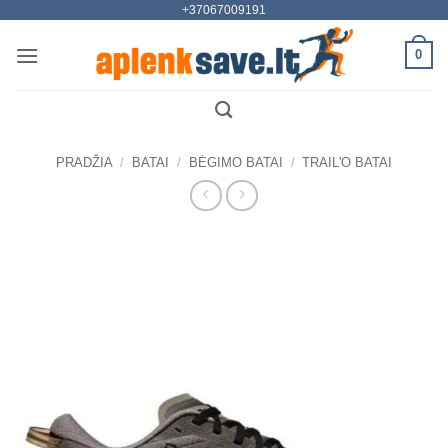
+37067009191
Skip
to
0
content
PRADŽIA
/
BATAI
/
BĖGIMO BATAI
/
TRAIL'O BATAI