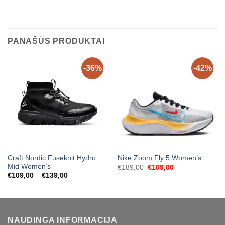
PANAŠŪS PRODUKTAI
-36%
-42%
Craft Nordic Fuseknit Hydro
Nike Zoom Fly 5 Women’s
Mid Women’s
Original
Current
€
189,00
€
109,00
price
price
Price
€
109,00
–
€
139,00
was:
is:
range:
€189,00.
€109,00.
€109,00
through
€139,00
NAUDINGA INFORMACIJA