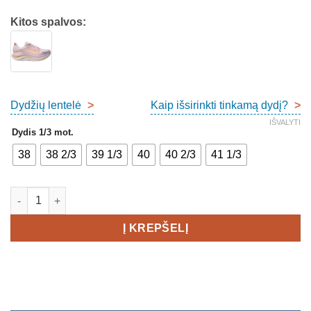
Kitos spalvos:
Dydžių lentelė
>
Kaip išsirinkti tinkamą dydį?
>
IŠVALYTI
Dydis 1/3 mot.
38
38 2/3
39 1/3
40
40 2/3
41 1/3
produkto kiekis: Hoka Skyward X 2 Women's
Į KREPŠELĮ