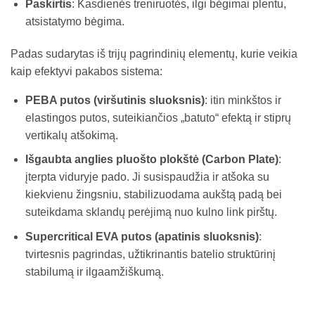
Paskirtis
: Kasdienės treniruotės, ilgi bėgimai plentu,
atsistatymo bėgima.
Padas sudarytas iš trijų pagrindinių elementų, kurie veikia
kaip efektyvi pakabos sistema:
PEBA putos (viršutinis sluoksnis)
: itin minkštos ir
elastingos putos, suteikiančios „batuto“ efektą ir stiprų
vertikalų atšokimą.
Išgaubta anglies pluošto plokštė (Carbon Plate)
:
įterpta viduryje pado. Ji susispaudžia ir atšoka su
kiekvienu žingsniu, stabilizuodama aukštą padą bei
suteikdama sklandų perėjimą nuo kulno link pirštų.
Supercritical EVA putos (apatinis sluoksnis)
:
tvirtesnis pagrindas, užtikrinantis batelio struktūrinį
stabilumą ir ilgaamžiškumą.