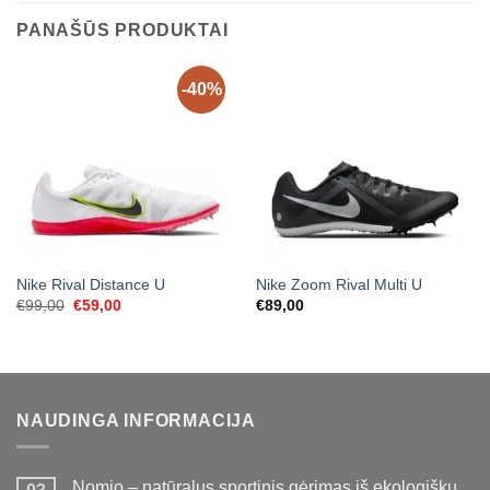
PANAŠŪS PRODUKTAI
-40%
Nike Rival Distance U
Nike Zoom Rival Multi U
Original
Current
€
99,00
€
59,00
€
89,00
price
price
was:
is:
€99,00.
€59,00.
NAUDINGA INFORMACIJA
Nomio – natūralus sportinis gėrimas iš ekologiškų