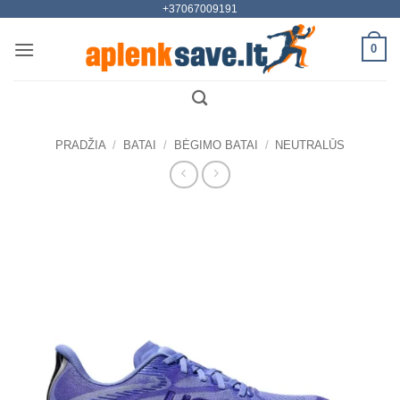
+37067009191
Skip
to
0
content
PRADŽIA
/
BATAI
/
BĖGIMO BATAI
/
NEUTRALŪS