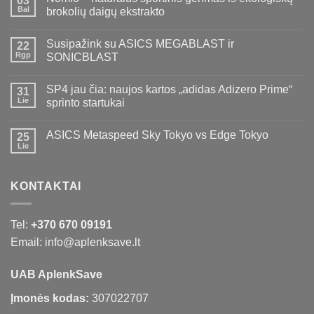
03
Bal
brokolių daigų ekstrakto
Susipažink su ASICS MEGABLAST ir
22
Rgp
SONICBLAST
SP4 jau čia: naujos kartos „adidas Adizero Prime“
31
Lie
sprinto startukai
ASICS Metaspeed Sky Tokyo vs Edge Tokyo
25
Lie
KONTAKTAI
Tel:
+370 670 09191
Email: info@aplenksave.lt
UAB AplenkSave
Įmonės kodas:
307022707