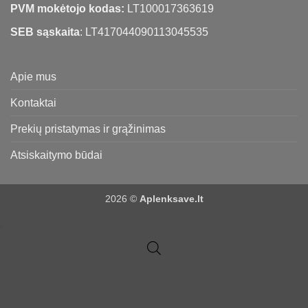
PVM mokėtojo kodas:
LT100017363619
SEB sąskaita
: LT417044090113045535
Apie mus
Kontaktai
Prekių pristatymas ir grąžinimas
Atsiskaitymo būdai
2026 ©
Aplenksave.lt