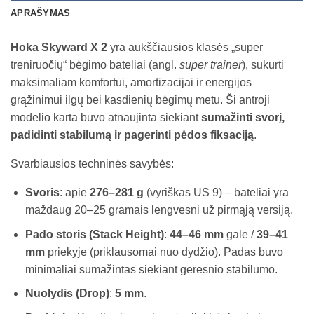
APRAŠYMAS
Hoka Skyward X 2
yra aukščiausios klasės „super
treniruočių“ bėgimo bateliai (angl.
super trainer
), sukurti
maksimaliam komfortui, amortizacijai ir energijos
grąžinimui ilgų bei kasdienių bėgimų metu. Ši antroji
modelio karta buvo atnaujinta siekiant
sumažinti svorį,
padidinti stabilumą ir pagerinti pėdos fiksaciją
.
Svarbiausios techninės savybės:
Svoris
: apie
276–281 g
(vyriškas US 9) – bateliai yra
maždaug 20–25 gramais lengvesni už pirmąją versiją.
Pado storis (Stack Height)
:
44–46 mm
gale /
39–41
mm
priekyje (priklausomai nuo dydžio). Padas buvo
minimaliai sumažintas siekiant geresnio stabilumo.
Nuolydis (Drop)
:
5 mm
.