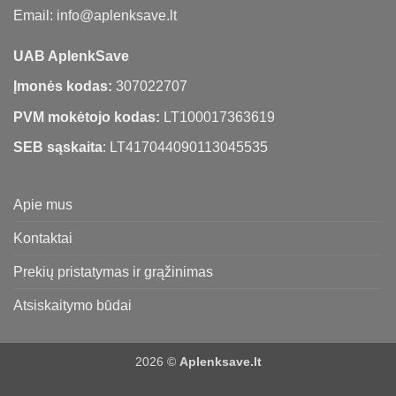
Email: info@aplenksave.lt
UAB AplenkSave
Įmonės kodas:
307022707
PVM mokėtojo kodas:
LT100017363619
SEB sąskaita
: LT417044090113045535
Apie mus
Kontaktai
Prekių pristatymas ir grąžinimas
Atsiskaitymo būdai
2026 ©
Aplenksave.lt