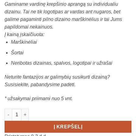
Gaminame vardinę krepšinio aprangą su individualiu
dizainu. Tai ne tik logotipas ar vardas ant nugaros, bet
galime pagaminti pilno dizaino marškinėlius ir tai Jums
papildomai nekainuos.
Į kainą įskaičiuota:
Marškinėliai
Šortai
Neribotas dizainas, spalvos, logotipai ir užrašai
Neturite fantazijos ar galimybių susikurti dizainą?
Susisiekite, pabandysime padėti.
* užsakymai priimami nuo 5 vnt.
produkto kiekis: Krepšinio apranga su individualiu dizainu
Į KREPŠELĮ