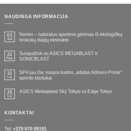
NAUDINGA INFORMACIJA
Nomio – natūralus sportinis gėrimas iš ekologiškų
03
Bal
brokolių daigų ekstrakto
Susipažink su ASICS MEGABLAST ir
22
Rgp
SONICBLAST
SP4 jau čia: naujos kartos „adidas Adizero Prime“
31
Lie
sprinto startukai
ASICS Metaspeed Sky Tokyo vs Edge Tokyo
25
Lie
KONTAKTAI
Tel:
+370 670 09191