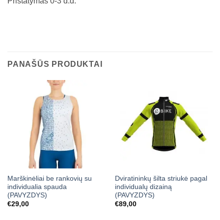
Pristatymas 0-3 d.d.
PANAŠŪS PRODUKTAI
Marškinėliai be rankovių su
Dviratininkų šilta striukė pagal
individualia spauda
individualų dizainą
(PAVYZDYS)
(PAVYZDYS)
€
29,00
€
89,00