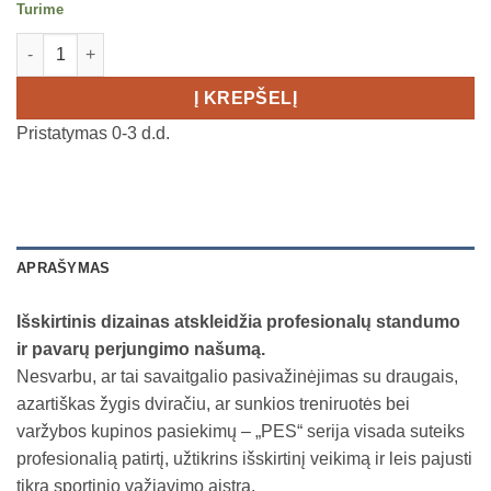
Turime
produkto kiekis: MAGENE Power meeter PESP515 172.5 mm
Į KREPŠELĮ
Pristatymas 0-3 d.d.
APRAŠYMAS
Išskirtinis dizainas atskleidžia profesionalų standumo
ir pavarų perjungimo našumą.
Nesvarbu, ar tai savaitgalio pasivažinėjimas su draugais,
azartiškas žygis dviračiu, ar sunkios treniruotės bei
varžybos kupinos pasiekimų – „PES“ serija visada suteiks
profesionalią patirtį, užtikrins išskirtinį veikimą ir leis pajusti
tikrą sportinio važiavimo aistrą.