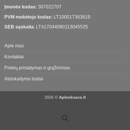
Įmonės kodas:
307022707
PVM mokėtojo kodas:
LT100017363619
SEB sąskaita
: LT417044090113045535
Apie mus
Kontaktai
Prekių pristatymas ir grąžinimas
Atsiskaitymo būdai
2026 ©
Aplenksave.lt