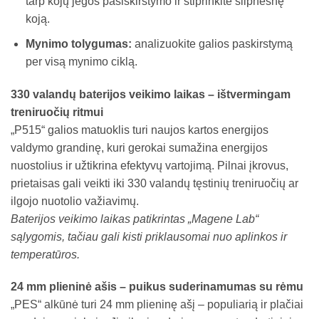
tarp kojų jėgos pasiskirstymo ir stiprinkite silpnesnę
koją.
Mynimo tolygumas:
analizuokite galios paskirstymą
per visą mynimo ciklą.
330 valandų baterijos veikimo laikas – ištvermingam
treniruočių ritmui
„P515“ galios matuoklis turi naujos kartos energijos
valdymo grandinę, kuri gerokai sumažina energijos
nuostolius ir užtikrina efektyvų vartojimą. Pilnai įkrovus,
prietaisas gali veikti iki 330 valandų tęstinių treniruočių ar
ilgojo nuotolio važiavimų.
Baterijos veikimo laikas patikrintas „Magene Lab“
sąlygomis, tačiau gali kisti priklausomai nuo aplinkos ir
temperatūros.
24 mm plieninė ašis – puikus suderinamumas su rėmu
„PES“ alkūnė turi 24 mm plieninę ašį – populiarią ir plačiai