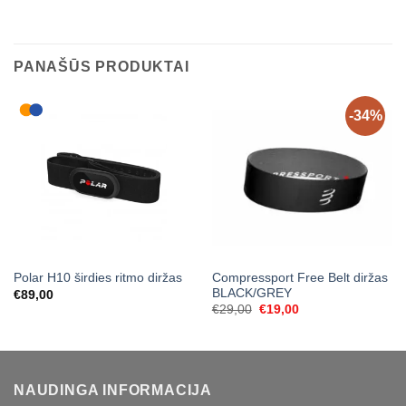
PANAŠŪS PRODUKTAI
-34%
Compressport Free Belt diržas
Polar H10 širdies ritmo diržas
BLACK/GREY
€
89,00
Original
Current
€
29,00
€
19,00
price
price
was:
is:
€29,00.
€19,00.
NAUDINGA INFORMACIJA