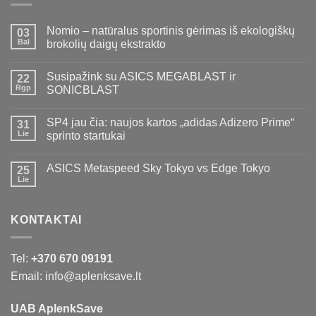
Nomio – natūralus sportinis gėrimas iš ekologiškų
03
Bal
brokolių daigų ekstrakto
Susipažink su ASICS MEGABLAST ir
22
Rgp
SONICBLAST
SP4 jau čia: naujos kartos „adidas Adizero Prime“
31
Lie
sprinto startukai
ASICS Metaspeed Sky Tokyo vs Edge Tokyo
25
Lie
KONTAKTAI
Tel:
+370 670 09191
Email: info@aplenksave.lt
UAB AplenkSave