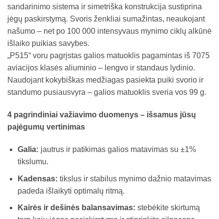
sandarinimo sistema ir simetriška konstrukcija sustiprina
jėgų paskirstymą. Svoris ženkliai sumažintas, neaukojant
našumo – net po 100 000 intensyvaus mynimo ciklų alkūnė
išlaiko puikias savybes.
„P515“ voru pagrįstas galios matuoklis pagamintas iš 7075
aviacijos klasės aliuminio – lengvo ir standaus lydinio.
Naudojant kokybiškas medžiagas pasiekta puiki svorio ir
standumo pusiausvyra – galios matuoklis sveria vos 99 g.
4 pagrindiniai važiavimo duomenys – išsamus jūsų
pajėgumų vertinimas
Galia:
jautrus ir patikimas galios matavimas su ±1%
tikslumu.
Kadensas:
tikslus ir stabilus mynimo dažnio matavimas
padeda išlaikyti optimalų ritmą.
Kairės ir dešinės balansavimas:
stebėkite skirtumą