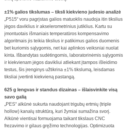
±1% galios tikslumas – tiksli kiekvieno judesio analizė
„P515“ voru pagrįstas galios matuoklis naudoja itin tikslius
jėgos daviklius ir akselerometrinius jutiklius. Kartu su
įmontuotais išmaniais temperatūros kompensavimo
algoritmais jis teikia tikslius ir patikimus galios duomenis
bet kuriomis sąlygomis, net kai aplinkos veiksniai nuolat
kinta. Išbandytas sudėtingomis, laboratorinėmis sąlygomis
ir kiekvienam jėgos davikliui atliekant įtampos išleidimo
testus, šis įrenginys užtikrina ±1% tikslumą, leisdamas
tiksliai įvertinti kiekvieną pastangą.
625 g lengvas ir standus dizainas – išlaisvinkite visą
savo galią
„PES“ alkūnė sukurta naudojant trigubų ertmių (triple
hollow) kanalų struktūrą, kuri žymiai sumažina svorį.
Alkūnė vientisai formuojama taikant tikslaus CNC
frezavimo ir gilaus gręžimo technologijas. Optimizuota