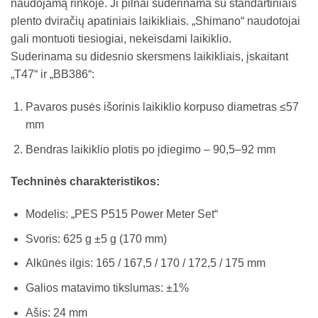
naudojamą rinkoje. Ji pilnai suderinama su standartiniais
plento dviračių apatiniais laikikliais. „Shimano“ naudotojai
gali montuoti tiesiogiai, nekeisdami laikiklio.
Suderinama su didesnio skersmens laikikliais, įskaitant
„T47“ ir „BB386“:
Pavaros pusės išorinis laikiklio korpuso diametras ≤57
mm
Bendras laikiklio plotis po įdiegimo – 90,5–92 mm
Techninės charakteristikos:
Modelis: „PES P515 Power Meter Set“
Svoris: 625 g ±5 g (170 mm)
Alkūnės ilgis: 165 / 167,5 / 170 / 172,5 / 175 mm
Galios matavimo tikslumas: ±1%
Ašis: 24 mm