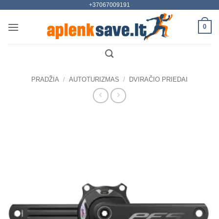
+37067009191
Skip
to
0
content
PRADŽIA
/
AUTOTURIZMAS
/
DVIRAČIO PRIEDAI