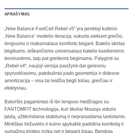
APRAŠYMAS
„New Balance FuelCell Rebel v5“ yra penktoji kultinio
‚New Balance‘ modelio iteracija, sukurta siekiant greičio,
lengvumo ir maksimalaus komforto bėgant. Batelis skirtas
bėgikams, ieškančioms universalaus batelio kasdienėms
treniruotėms, taip pat greitiems bėgimams. Palyginti su
„Rebel v4“, naujoji versija pasižymi dar geresniu
spyruokliavimu, patobulinta pado geometrija ir didesne
amortizacija – visa tai leidžia bėgti toliau, greičiau ir
efektyviau.
Batviršis pagamintas iš itin lengvos medžiagos su
FANTOMFIT technologija, kuri tiksliai fiksuoja vidurio
pėdą, užtikrindama stabilumą ir neprarasdama lankstumo.
Minkštas liežuvėlis ir kulno apykaklė padidina komfortą ir
sumažina trinties riziką net ir bėgant ilgiau. Bendras