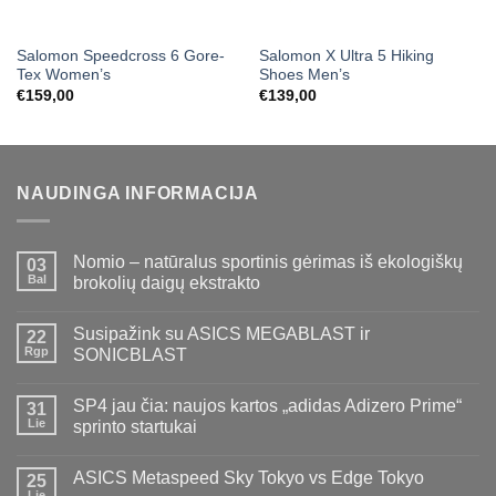
Salomon Speedcross 6 Gore-
Salomon X Ultra 5 Hiking
Tex Women’s
Shoes Men’s
€
159,00
€
139,00
NAUDINGA INFORMACIJA
Nomio – natūralus sportinis gėrimas iš ekologiškų
03
Bal
brokolių daigų ekstrakto
Susipažink su ASICS MEGABLAST ir
22
Rgp
SONICBLAST
SP4 jau čia: naujos kartos „adidas Adizero Prime“
31
Lie
sprinto startukai
ASICS Metaspeed Sky Tokyo vs Edge Tokyo
25
Lie