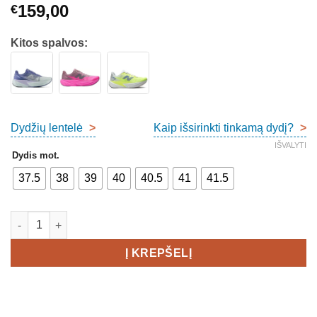
159,00
€
Kitos spalvos:
Dydžių lentelė
>
Kaip išsirinkti tinkamą dydį?
>
IŠVALYTI
Dydis mot.
37.5
38
39
40
40.5
41
41.5
produkto kiekis: New Balance FuelCell Rebel v5 Women's
Į KREPŠELĮ