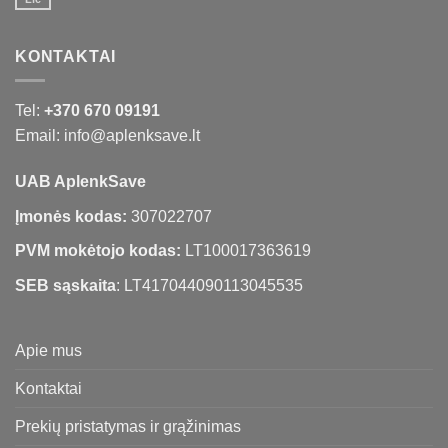
KONTAKTAI
Tel:
+370 670 09191
Email: info@aplenksave.lt
UAB AplenkSave
Įmonės kodas:
307022707
PVM mokėtojo kodas:
LT100017363619
SEB sąskaita
: LT417044090113045535
Apie mus
Kontaktai
Prekių pristatymas ir grąžinimas