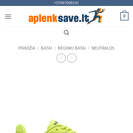
+37067009191
Skip
to
0
content
PRADŽIA
/
BATAI
/
BĖGIMO BATAI
/
NEUTRALŪS