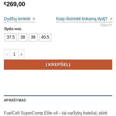
269,00
€
Dydžių lentelė
>
Kaip išsirinkti tinkamą dydį?
>
IŠVALYTI
Dydis mot.
37.5
38
39
40.5
produkto kiekis: New Balance FuelCell Supercomp Elite V4 Wo
Į KREPŠELĮ
APRAŠYMAS
FuelCell SuperComp Elite v4 – tai varžybų bateliai, skirti