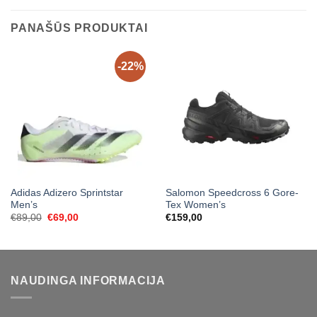
PANAŠŪS PRODUKTAI
-22%
Adidas Adizero Sprintstar
Salomon Speedcross 6 Gore-
Men’s
Tex Women’s
Original
Current
€
89,00
€
69,00
€
159,00
price
price
was:
is:
€89,00.
€69,00.
NAUDINGA INFORMACIJA