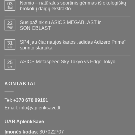
Nomio – natūralus sportinis gėrimas iš ekologiškų
03
Bal
brokolių daigų ekstrakto
Susipažink su ASICS MEGABLAST ir
22
Rgp
SONICBLAST
SP4 jau čia: naujos kartos „adidas Adizero Prime“
31
Lie
sprinto startukai
ASICS Metaspeed Sky Tokyo vs Edge Tokyo
25
Lie
KONTAKTAI
Tel:
+370 670 09191
Email: info@aplenksave.lt
UAB AplenkSave
Įmonės kodas:
307022707