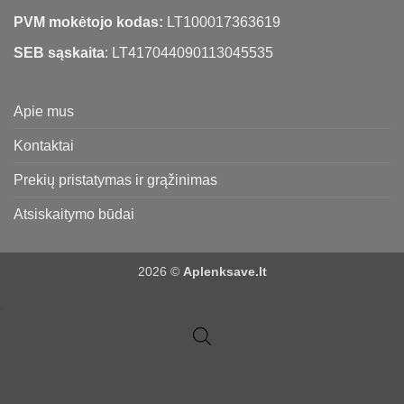
PVM mokėtojo kodas:
LT100017363619
SEB sąskaita
: LT417044090113045535
Apie mus
Kontaktai
Prekių pristatymas ir grąžinimas
Atsiskaitymo būdai
2026 ©
Aplenksave.lt