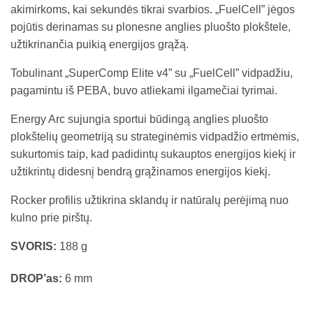
akimirkoms, kai sekundės tikrai svarbios. „FuelCell” jėgos
pojūtis derinamas su plonesne anglies pluošto plokštele,
užtikrinančia puikią energijos grąžą.
Tobulinant „SuperComp Elite v4” su „FuelCell” vidpadžiu,
pagamintu iš PEBA, buvo atliekami ilgamečiai tyrimai.
Energy Arc sujungia sportui būdingą anglies pluošto
plokštelių geometriją su strateginėmis vidpadžio ertmėmis,
sukurtomis taip, kad padidintų sukauptos energijos kiekį ir
užtikrintų didesnį bendrą grąžinamos energijos kiekį.
Rocker profilis užtikrina sklandų ir natūralų perėjimą nuo
kulno prie pirštų.
SVORIS:
188 g
DROP’as:
6 mm