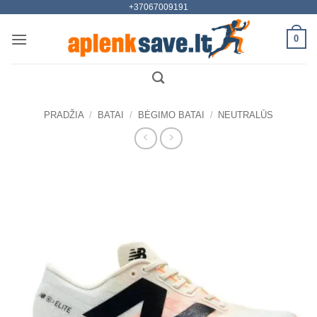
+37067009191
Skip
to
0
content
PRADŽIA
/
BATAI
/
BĖGIMO BATAI
/
NEUTRALŪS