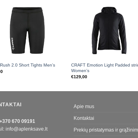
CRAFT Emotion Light Padded stri
 Rush 2.0 Short Tights Men’s
Women’s
00
€
129,00
NTAKTAI
Apie mus
Kontaktai
+370 670 09191
l: info@aplenksave.lt
Prekių pristatymas ir grąžini