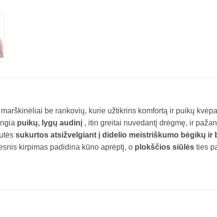
 marškinėliai be rankovių, kurie užtikrins komfortą ir puikų kvė
ungia
puikų, lygų audinį
, itin greitai
nuvedantį drėgmę, ir paža
lutės
sukurtos atsižvelgiant į didelio meistriškumo bėgikų ir
Ilgesnis kirpimas padidina kūno aprėptį, o
plokščios siūlės
ties p