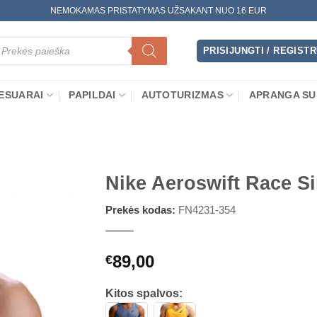
NEMOKAMAS PRISTATYMAS UŽSAKANT NUO 16 EUR
oducts
arch
PRISIJUNGTI / REGIST
ESUARAI
PAPILDAI
AUTOTURIZMAS
APRANGA SU
Nike Aeroswift Race Si
Prekės kodas:
FN4231-354
89,00
€
Kitos spalvos: