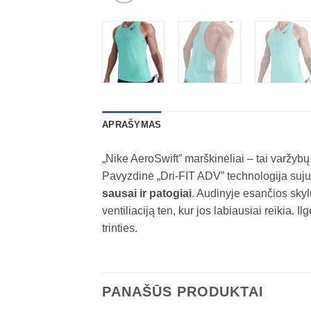
APRAŠYMAS
„Nike AeroSwift” marškinėliai – tai varžybų
Pavyzdinė „Dri-FIT ADV” technologija suj
sausai ir patogiai
. Audinyje esančios sky
ventiliaciją ten, kur jos labiausiai reikia. 
trinties.
PANAŠŪS PRODUKTAI