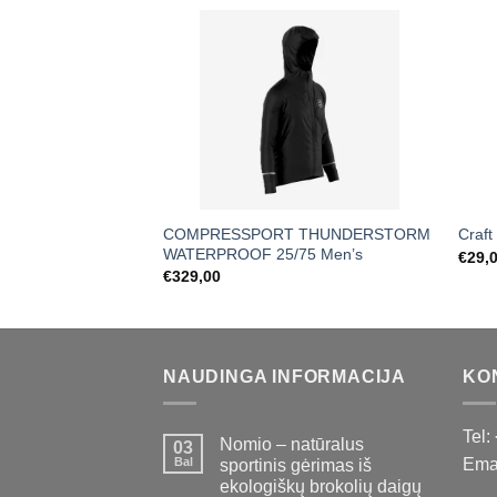
COMPRESSPORT THUNDERSTORM
Craft
WATERPROOF 25/75 Men’s
€
29,
€
329,00
NAUDINGA INFORMACIJA
KO
Tel:
Nomio – natūralus
03
Bal
Emai
sportinis gėrimas iš
ekologiškų brokolių daigų