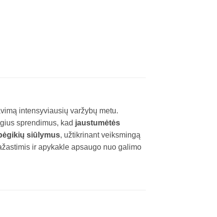
pavimą intensyviausių varžybų metu.
ngius sprendimus, kad
jaustumėtės
 bėgikių siūlymus
, užtikrinant veiksmingą
ažastimis ir apykakle apsaugo nuo galimo