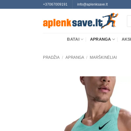
Skip
+37067009191
info@aplenksave.lt
to
Pr
content
se
BATAI
APRANGA
AKS
PRADŽIA
/
APRANGA
/
MARŠKINĖLIAI