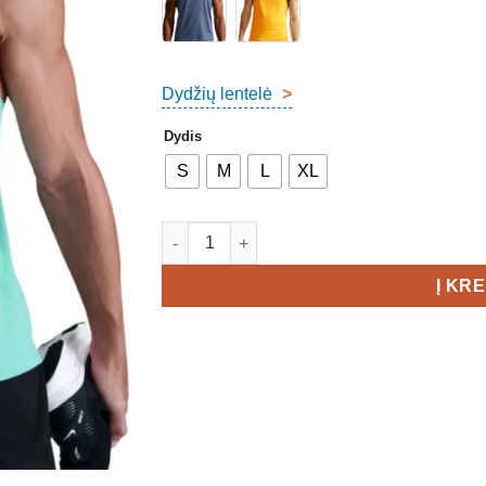
Dydžių lentelė
>
Dydis
S
M
L
XL
produkto kiekis: Nike Aeroswift Race Single
Į KR