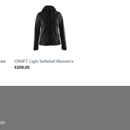
ukė
CRAFT Light Softshell Women’s
CRAFT Light Softshe
€
209,00
€
199,00
mas