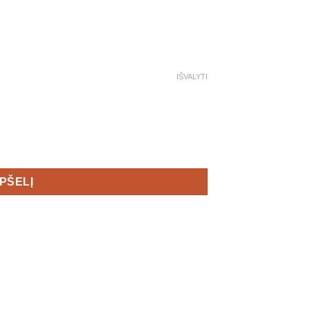
IŠVALYTI
t Men's
EPŠELĮ