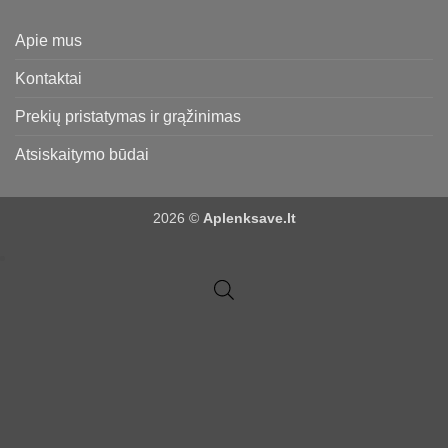
Apie mus
Kontaktai
Prekių pristatymas ir grąžinimas
Atsiskaitymo būdai
2026 ©
Aplenksave.lt