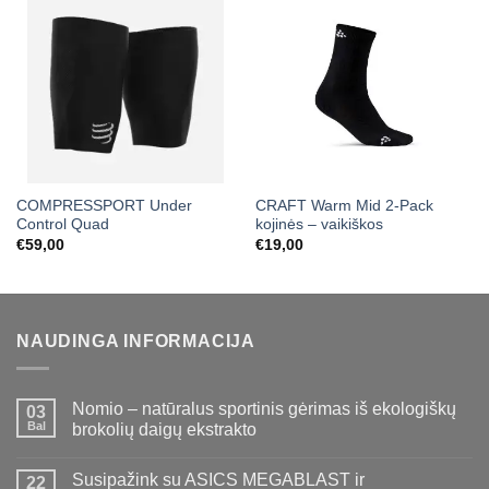
COMPRESSPORT Under
CRAFT Warm Mid 2-Pack
Control Quad
kojinės – vaikiškos
€
59,00
€
19,00
NAUDINGA INFORMACIJA
Nomio – natūralus sportinis gėrimas iš ekologiškų
03
Bal
brokolių daigų ekstrakto
Susipažink su ASICS MEGABLAST ir
22