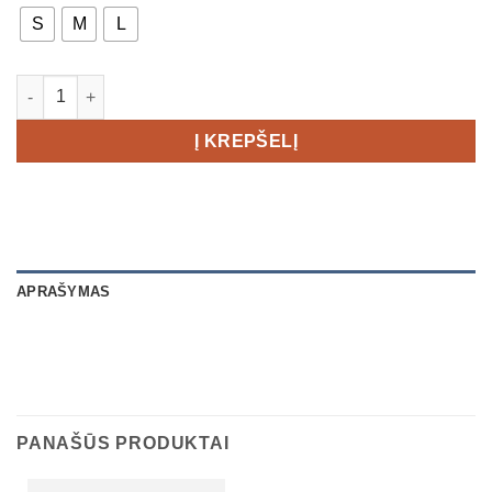
S
M
L
produkto kiekis: NIKE AeroSwift x Jakob Race Singlet Men's
Į KREPŠELĮ
APRAŠYMAS
PANAŠŪS PRODUKTAI