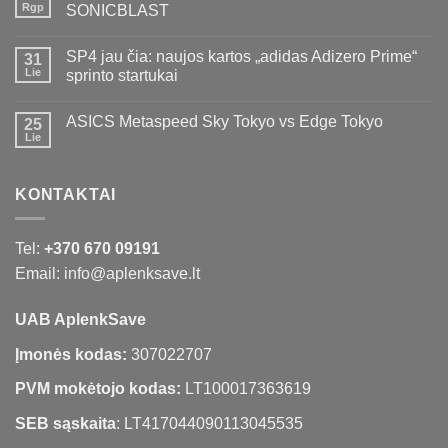
Rgp
SONICBLAST
SP4 jau čia: naujos kartos „adidas Adizero Prime“
31
Lie
sprinto startukai
ASICS Metaspeed Sky Tokyo vs Edge Tokyo
25
Lie
KONTAKTAI
Tel:
+370 670 09191
Email: info@aplenksave.lt
UAB AplenkSave
Įmonės kodas:
307022707
PVM mokėtojo kodas:
LT100017363619
SEB sąskaita
: LT417044090113045535