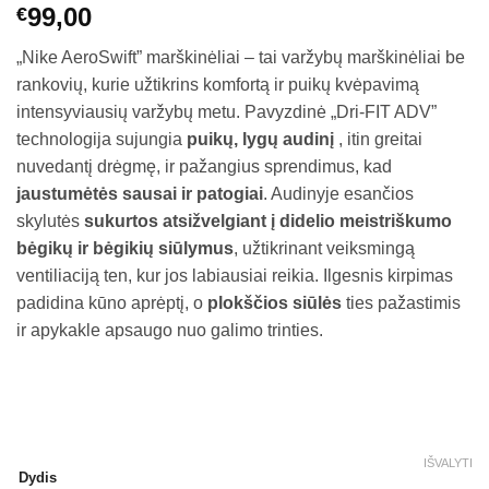
99,00
€
„Nike AeroSwift” marškinėliai – tai varžybų marškinėliai be
rankovių, kurie užtikrins komfortą ir puikų kvėpavimą
intensyviausių varžybų metu. Pavyzdinė „Dri-FIT ADV”
technologija sujungia
puikų, lygų audinį
, itin greitai
nuvedantį drėgmę, ir pažangius sprendimus, kad
jaustumėtės sausai ir patogiai
. Audinyje esančios
skylutės
sukurtos atsižvelgiant į didelio meistriškumo
bėgikų ir bėgikių siūlymus
, užtikrinant veiksmingą
ventiliaciją ten, kur jos labiausiai reikia. Ilgesnis kirpimas
padidina kūno aprėptį, o
plokščios siūlės
ties pažastimis
ir apykakle apsaugo nuo galimo trinties.
IŠVALYTI
Dydis