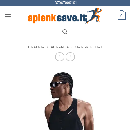
+37067009191
Skip
to
0
content
PRADŽIA
/
APRANGA
/
MARŠKINĖLIAI