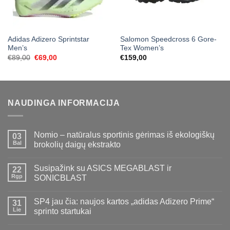
Adidas Adizero Sprintstar
Salomon Speedcross 6 Gore-
Men’s
Tex Women’s
Original
Current
€
89,00
€
69,00
€
159,00
price
price
was:
is:
€89,00.
€69,00.
NAUDINGA INFORMACIJA
Nomio – natūralus sportinis gėrimas iš ekologiškų
03
Bal
brokolių daigų ekstrakto
Susipažink su ASICS MEGABLAST ir
22
Rgp
SONICBLAST
SP4 jau čia: naujos kartos „adidas Adizero Prime“
31
Lie
sprinto startukai