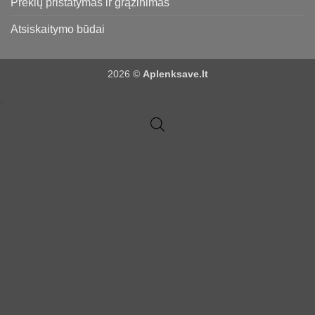
Prekių pristatymas ir grąžinimas
Atsiskaitymo būdai
2026 ©
Aplenksave.lt