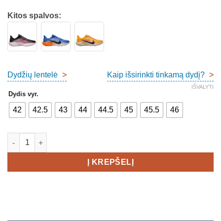
Kitos spalvos:
Dydžių lentelė
>
Kaip išsirinkti tinkamą dydį?
>
IŠVALYTI
Dydis vyr.
42
42.5
43
44
44.5
45
45.5
46
produkto kiekis: Nike Air Zoom Pegasus Plus Men's
Į KREPŠELĮ