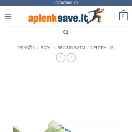
+37067009191
Skip
to
0
content
PRADŽIA
/
BATAI
/
BĖGIMO BATAI
/
NEUTRALŪS