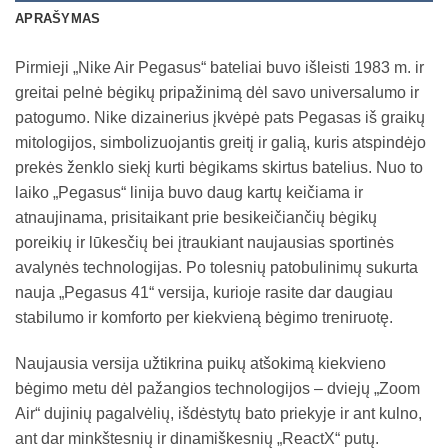
APRAŠYMAS
Pirmieji „Nike Air Pegasus“ bateliai buvo išleisti 1983 m. ir
greitai pelnė bėgikų pripažinimą dėl savo universalumo ir
patogumo. Nike dizainerius įkvėpė pats Pegasas iš graikų
mitologijos, simbolizuojantis greitį ir galią, kuris atspindėjo
prekės ženklo siekį kurti bėgikams skirtus batelius. Nuo to
laiko „Pegasus“ linija buvo daug kartų keičiama ir
atnaujinama, prisitaikant prie besikeičiančių bėgikų
poreikių ir lūkesčių bei įtraukiant naujausias sportinės
avalynės technologijas. Po tolesnių patobulinimų sukurta
nauja „Pegasus 41“ versija, kurioje rasite dar daugiau
stabilumo ir komforto per kiekvieną bėgimo treniruotę.
Naujausia versija užtikrina puikų atšokimą kiekvieno
bėgimo metu dėl pažangios technologijos – dviejų „Zoom
Air“ dujinių pagalvėlių, išdėstytų bato priekyje ir ant kulno,
ant dar minkštesnių ir dinamiškesnių „ReactX“ putų.