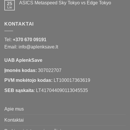
ASICS Metaspeed Sky Tokyo vs Edge Tokyo
25
Lie
KONTAKTAI
Tel:
+370 670 09191
Email: info@aplenksave.lt
UAB AplenkSave
Įmonės kodas:
307022707
PVM mokėtojo kodas:
LT100017363619
SEB sąskaita
: LT417044090113045535
Apie mus
Kontaktai