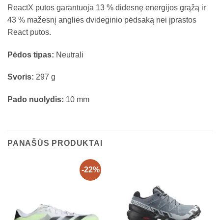
ReactX putos garantuoja 13 % didesnę energijos grąžą ir
43 % mažesnį anglies dvideginio pėdsaką nei įprastos
React putos.
Pėdos tipas:
Neutrali
Svoris:
297 g
Pado nuolydis:
10 mm
PANAŠŪS PRODUKTAI
-22%