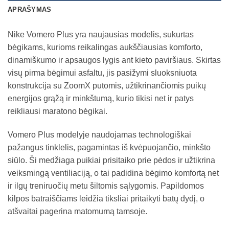
APRAŠYMAS
Nike Vomero Plus yra naujausias modelis, sukurtas
bėgikams, kurioms reikalingas aukščiausias komforto,
dinamiškumo ir apsaugos lygis ant kieto paviršiaus. Skirtas
visų pirma bėgimui asfaltu, jis pasižymi sluoksniuota
konstrukcija su ZoomX putomis, užtikrinančiomis puikų
energijos grąžą ir minkštumą, kurio tikisi net ir patys
reikliausi maratono bėgikai.
Vomero Plus modelyje naudojamas technologiškai
pažangus tinklelis, pagamintas iš kvėpuojančio, minkšto
siūlo. Ši medžiaga puikiai prisitaiko prie pėdos ir užtikrina
veiksmingą ventiliaciją, o tai padidina bėgimo komfortą net
ir ilgų treniruočių metu šiltomis sąlygomis. Papildomos
kilpos batraiščiams leidžia tiksliai pritaikyti batų dydį, o
atšvaitai pagerina matomumą tamsoje.