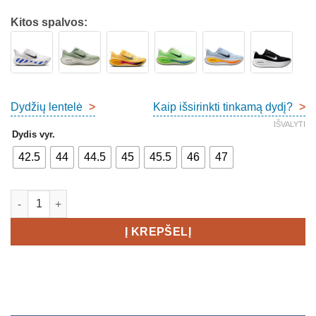
Kitos spalvos:
Dydžių lentelė
>
Kaip išsirinkti tinkamą dydį?
>
IŠVALYTI
Dydis vyr.
42.5
44
44.5
45
45.5
46
47
produkto kiekis: Nike Air Zoom Vomero Plus Men's
Į KREPŠELĮ