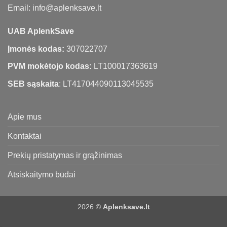
Email: info@aplenksave.lt
UAB AplenkSave
Įmonės kodas:
307022707
PVM mokėtojo kodas:
LT100017363619
SEB sąskaita
: LT417044090113045535
Apie mus
Kontaktai
Prekių pristatymas ir grąžinimas
Atsiskaitymo būdai
2026 ©
Aplenksave.lt