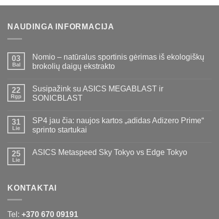
€169,00.
€99,00.
€169,00.
€139,00.
NAUDINGA INFORMACIJA
Nomio – natūralus sportinis gėrimas iš ekologiškų
03
Bal
brokolių daigų ekstrakto
Susipažink su ASICS MEGABLAST ir
22
Rgp
SONICBLAST
SP4 jau čia: naujos kartos „adidas Adizero Prime“
31
Lie
sprinto startukai
ASICS Metaspeed Sky Tokyo vs Edge Tokyo
25
Lie
KONTAKTAI
Tel:
+370 670 09191