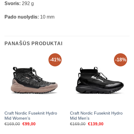
Svoris:
292 g
Pado nuolydis:
10 mm
PANAŠŪS PRODUKTAI
-41%
-18%
Craft Nordic Fuseknit Hydro
Craft Nordic Fuseknit Hydro
Mid Women’s
Mid Men’s
Original
Current
Original
Current
€
169,00
€
99,00
€
169,00
€
139,00
price
price
price
price
was:
is:
was:
is: