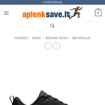
+37067009191
Skip
to
0
content
PRADŽIA
/
BATAI
/
BĖGIMO BATAI
/
NEUTRALŪS