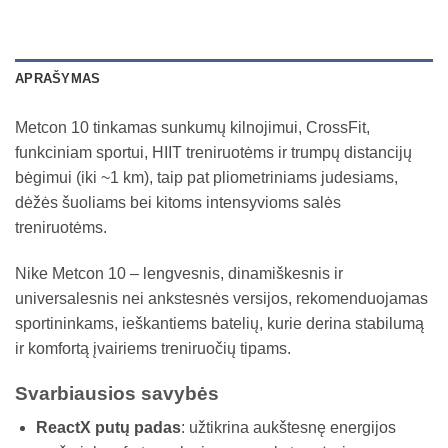
APRAŠYMAS
Metcon 10 tinkamas sunkumų kilnojimui, CrossFit,
funkciniam sportui, HIIT treniruotėms ir trumpų distancijų
bėgimui (iki ~1 km), taip pat pliometriniams judesiams,
dėžės šuoliams bei kitoms intensyvioms salės
treniruotėms.
Nike Metcon 10 – lengvesnis, dinamiškesnis ir
universalesnis nei ankstesnės versijos, rekomenduojamas
sportininkams, ieškantiems batelių, kurie derina stabilumą
ir komfortą įvairiems treniruočių tipams.
Svarbiausios savybės
ReactX putų padas
: užtikrina aukštesnę energijos