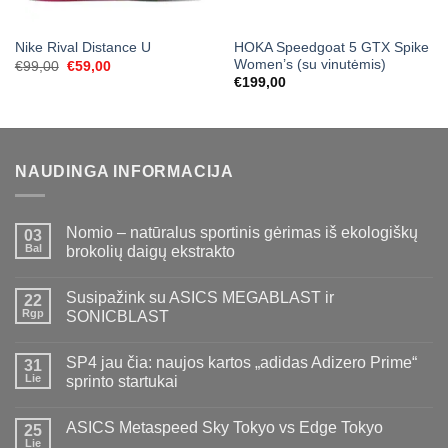
HOKA Speedgoat 5 GTX Spike
Nike Rival Distance U
Women’s (su vinutėmis)
Original
Current
€
99,00
€
59,00
price
price
€
199,00
was:
is:
€99,00.
€59,00.
NAUDINGA INFORMACIJA
Nomio – natūralus sportinis gėrimas iš ekologiškų
03
Bal
brokolių daigų ekstrakto
Susipažink su ASICS MEGABLAST ir
22
Rgp
SONICBLAST
SP4 jau čia: naujos kartos „adidas Adizero Prime“
31
Lie
sprinto startukai
ASICS Metaspeed Sky Tokyo vs Edge Tokyo
25
Lie