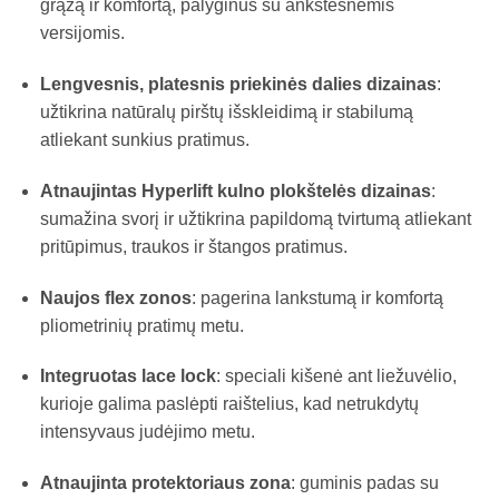
grąžą ir komfortą, palyginus su ankstesnėmis
versijomis.
Lengvesnis, platesnis priekinės dalies dizainas
:
užtikrina natūralų pirštų išskleidimą ir stabilumą
atliekant sunkius pratimus.
Atnaujintas Hyperlift kulno plokštelės dizainas
:
sumažina svorį ir užtikrina papildomą tvirtumą atliekant
pritūpimus, traukos ir štangos pratimus.
Naujos flex zonos
: pagerina lankstumą ir komfortą
pliometrinių pratimų metu.
Integruotas lace lock
: speciali kišenė ant liežuvėlio,
kurioje galima paslėpti raištelius, kad netrukdytų
intensyvaus judėjimo metu.
Atnaujinta protektoriaus zona
: guminis padas su