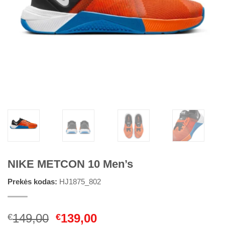
NIKE METCON 10 Men’s
Prekės kodas:
HJ1875_802
Original
Current
149,00
139,00
€
€