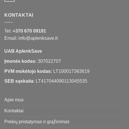
KONTAKTAI
Tel:
+370 670 09191
Email: info@aplenksave.lt
UAB AplenkSave
Įmonės kodas:
307022707
PVM mokėtojo kodas:
LT100017363619
SEB sąskaita
: LT417044090113045535
Apie mus
Kontaktai
Prekių pristatymas ir grąžinimas