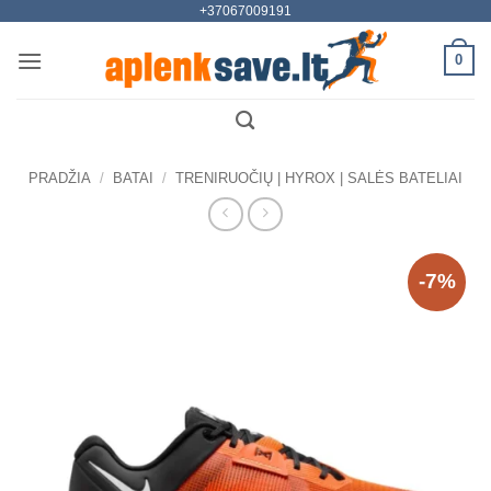
+37067009191
Skip
to
0
content
PRADŽIA
/
BATAI
/
TRENIRUOČIŲ | HYROX | SALĖS BATELIAI
-7%