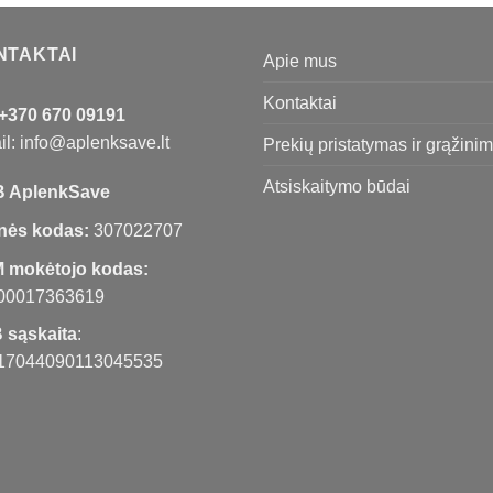
€169,00.
€99,00.
NTAKTAI
Apie mus
Kontaktai
+370 670 09191
l: info@aplenksave.lt
Prekių pristatymas ir grąžini
Atsiskaitymo būdai
 AplenkSave
nės kodas:
307022707
 mokėtojo kodas:
00017363619
 sąskaita
:
17044090113045535