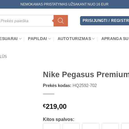
NEMOKAMAS PRISTATYMAS UŽSAKANT NUO 16 EUR
oducts
arch
PRISIJUNGTI / REGIST
ESUARAI
PAPILDAI
AUTOTURIZMAS
APRANGA SU
LŪS
Nike Pegasus Premium
Prekės kodas:
HQ2592-702
219,00
€
Kitos spalvos: