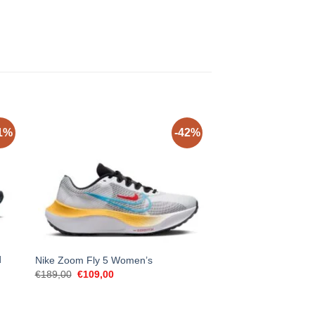
1%
-42%
d
Salomon Speedcross
Nike Zoom Fly 5 Women’s
Women’s
Original
Current
€
189,00
€
109,00
price
price
€
159,00
was:
is:
€189,00.
€109,00.