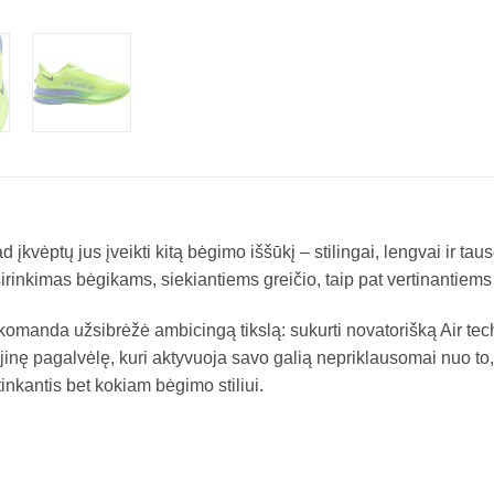
 įkvėptų jus įveikti kitą bėgimo iššūkį – stilingai, lengvai ir ta
rinkimas bėgikams, siekiantiems greičio, taip pat vertinantiems 
 komanda užsibrėžė ambicingą tikslą: sukurti novatorišką Air tec
jinę pagalvėlę, kuri aktyvuoja savo galią nepriklausomai nuo to,
inkantis bet kokiam bėgimo stiliui.