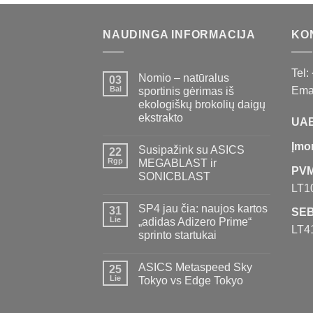
NAUDINGA INFORMACIJA
KO
Tel:
Nomio – natūralus
03
Bal
Emai
sportinis gėrimas iš
ekologiškų brokolių daigų
ekstrakto
UAB
Įmo
Susipažink su ASICS
22
Rgp
MEGABLAST ir
PVM
SONICBLAST
LT1
SP4 jau čia: naujos kartos
31
SEB
Lie
„adidas Adizero Prime“
LT4
sprinto startukai
ASICS Metaspeed Sky
25
Lie
Tokyo vs Edge Tokyo