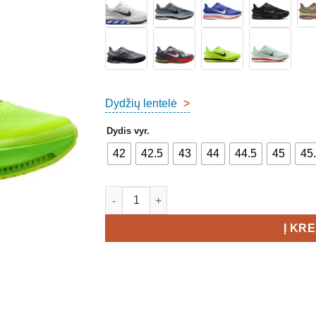
Dydžių lentelė
>
Dydis vyr.
42
42.5
43
44
44.5
45
45
produkto kiekis: Nike Pegasus Premium Me
Į KR