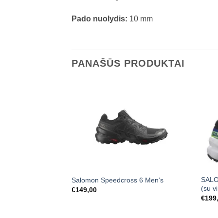
Pado nuolydis:
10 mm
PANAŠŪS PRODUKTAI
SALO
Salomon Speedcross 6 Men’s
(su v
€
149,00
€
199