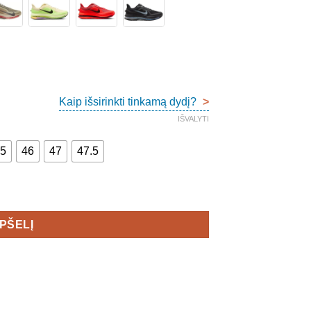
Kaip išsirinkti tinkamą dydį?
>
IŠVALYTI
.5
46
47
47.5
n's
EPŠELĮ