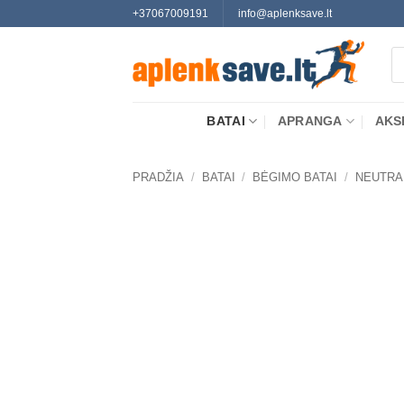
Skip
+37067009191
info@aplenksave.lt
to
Pr
content
se
BATAI
APRANGA
AKS
PRADŽIA
/
BATAI
/
BĖGIMO BATAI
/
NEUTRA