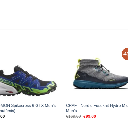
-4
MON Spikecross 6 GTX Men’s
CRAFT Nordic Fuseknit Hydro Mi
inutėmis)
Men’s
Original
Current
,00
€
169,00
€
99,00
price
price
was:
is: