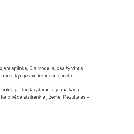
usojant aplinką. Šis modelis, pasižymintis
komfortą ilgesnių treniruočių metu.
hnologiją. Tai darydami jie pirmą kartą
 kaip pėda atsitrenkia į žemę. Rezultatas –