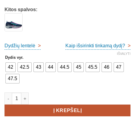
Kitos spalvos:
Dydžių lentelė
>
Kaip išsirinkti tinkamą dydį?
>
IŠVALYTI
Dydis vyr.
42
42.5
43
44
44.5
45
45.5
46
47
47.5
produkto kiekis: Nike ReactX Pegasus Trail 5 GTX Men's
Į KREPŠELĮ