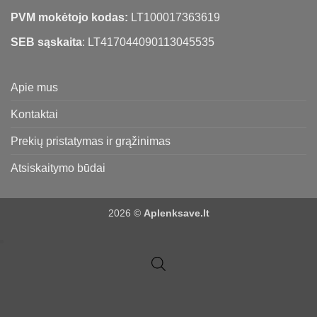
PVM mokėtojo kodas:
LT100017363619
SEB sąskaita
: LT417044090113045535
Apie mus
Kontaktai
Prekių pristatymas ir grąžinimas
Atsiskaitymo būdai
2026 ©
Aplenksave.lt