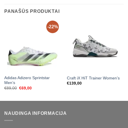
PANAŠŪS PRODUKTAI
-22%
Adidas Adizero Sprintstar
Craft iX HiT Trainer Women’s
Men’s
€
139,00
Original
Current
€
89,00
€
69,00
price
price
was:
is:
€89,00.
€69,00.
NAUDINGA INFORMACIJA