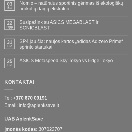
Nomio – natūralus sportinis gėrimas iš ekologiškų
03
Bal
brokolių daigų ekstrakto
Susipažink su ASICS MEGABLAST ir
22
Rgp
SONICBLAST
SP4 jau čia: naujos kartos „adidas Adizero Prime“
31
Lie
sprinto startukai
ASICS Metaspeed Sky Tokyo vs Edge Tokyo
25
Lie
KONTAKTAI
Tel:
+370 670 09191
Email: info@aplenksave.lt
UAB AplenkSave
Įmonės kodas:
307022707