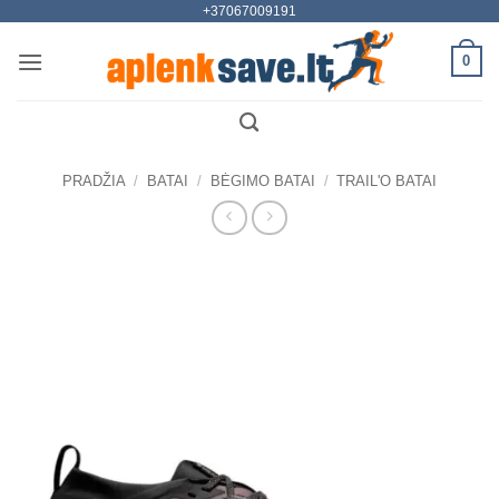
+37067009191
Skip
to
0
content
PRADŽIA
/
BATAI
/
BĖGIMO BATAI
/
TRAIL'O BATAI