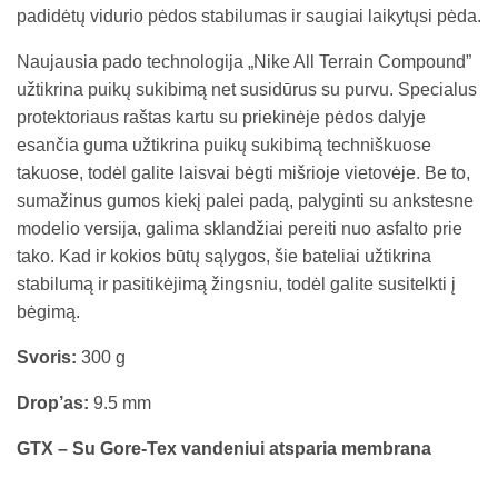
padidėtų vidurio pėdos stabilumas ir saugiai laikytųsi pėda.
Naujausia pado technologija „Nike All Terrain Compound”
užtikrina puikų sukibimą net susidūrus su purvu. Specialus
protektoriaus raštas kartu su priekinėje pėdos dalyje
esančia guma užtikrina puikų sukibimą techniškuose
takuose, todėl galite laisvai bėgti mišrioje vietovėje. Be to,
sumažinus gumos kiekį palei padą, palyginti su ankstesne
modelio versija, galima sklandžiai pereiti nuo asfalto prie
tako. Kad ir kokios būtų sąlygos, šie bateliai užtikrina
stabilumą ir pasitikėjimą žingsniu, todėl galite susitelkti į
bėgimą.
Svoris:
300 g
Drop’as:
9.5 mm
GTX – Su Gore-Tex vandeniui atsparia membrana