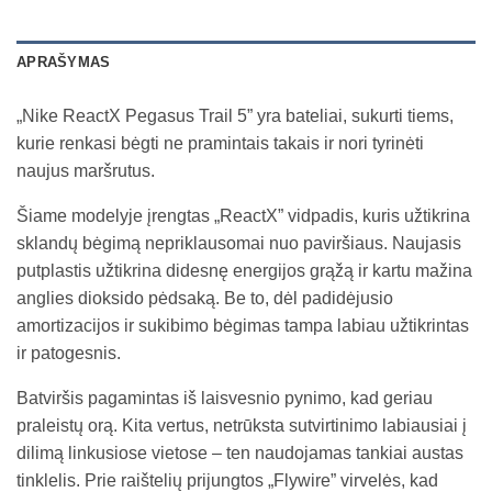
APRAŠYMAS
„Nike ReactX Pegasus Trail 5” yra bateliai, sukurti tiems,
kurie renkasi bėgti ne pramintais takais ir nori tyrinėti
naujus maršrutus.
Šiame modelyje įrengtas „ReactX” vidpadis, kuris užtikrina
sklandų bėgimą nepriklausomai nuo paviršiaus. Naujasis
putplastis užtikrina didesnę energijos grąžą ir kartu mažina
anglies dioksido pėdsaką. Be to, dėl padidėjusio
amortizacijos ir sukibimo bėgimas tampa labiau užtikrintas
ir patogesnis.
Batviršis pagamintas iš laisvesnio pynimo, kad geriau
praleistų orą. Kita vertus, netrūksta sutvirtinimo labiausiai į
dilimą linkusiose vietose – ten naudojamas tankiai austas
tinklelis. Prie raištelių prijungtos „Flywire” virvelės, kad