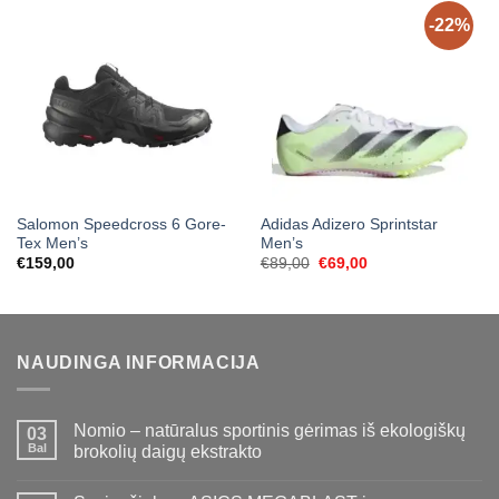
-22%
Salomon Speedcross 6 Gore-
Adidas Adizero Sprintstar
Tex Men’s
Men’s
Original
Current
€
159,00
€
89,00
€
69,00
price
price
was:
is:
€89,00.
€69,00.
NAUDINGA INFORMACIJA
Nomio – natūralus sportinis gėrimas iš ekologiškų
03
Bal
brokolių daigų ekstrakto