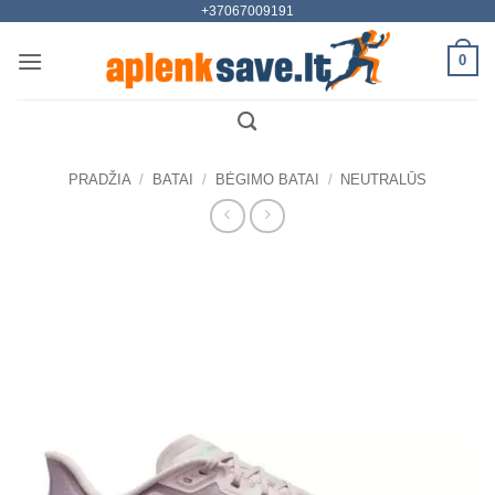
+37067009191
Skip
to
0
content
PRADŽIA
/
BATAI
/
BĖGIMO BATAI
/
NEUTRALŪS