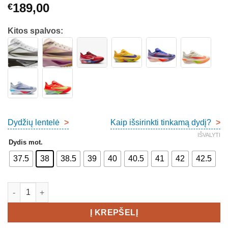
189,00
€
Kitos spalvos:
Dydžių lentelė
>
Kaip išsirinkti tinkamą dydį?
>
IŠVALYTI
Dydis mot.
37.5
38
38.5
39
40
40.5
41
42
42.5
produkto kiekis: Nike Zoom Fly 6 Eliud Kipchoge Women's
Į KREPŠELĮ