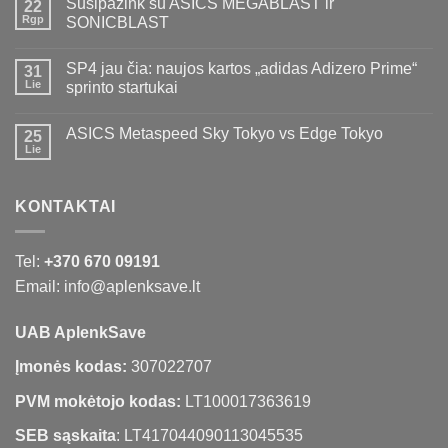
Susipažink su ASICS MEGABLAST ir
22
Rgp
SONICBLAST
SP4 jau čia: naujos kartos „adidas Adizero Prime“
31
Lie
sprinto startukai
ASICS Metaspeed Sky Tokyo vs Edge Tokyo
25
Lie
KONTAKTAI
Tel:
+370 670 09191
Email: info@aplenksave.lt
UAB AplenkSave
Įmonės kodas:
307022707
PVM mokėtojo kodas:
LT100017363619
SEB sąskaita
: LT417044090113045535