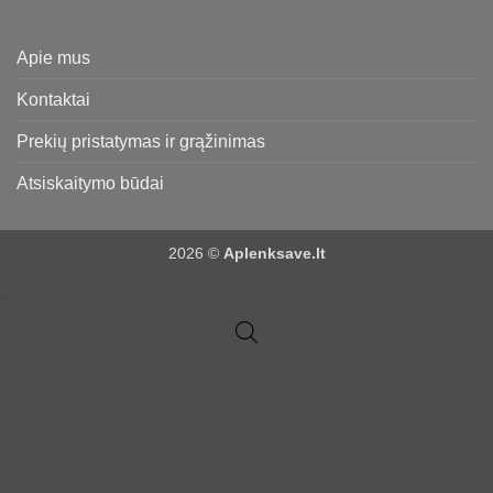
Apie mus
Kontaktai
Prekių pristatymas ir grąžinimas
Atsiskaitymo būdai
2026 ©
Aplenksave.lt