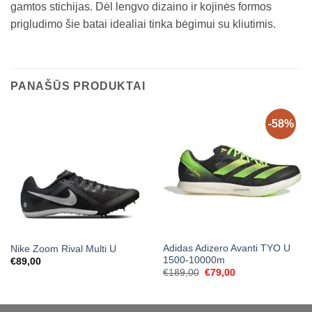
gamtos stichijas. Dėl lengvo dizaino ir kojinės formos
prigludimo šie batai idealiai tinka bėgimui su kliutimis.
PANAŠŪS PRODUKTAI
-58%
Adidas Adizero Avanti TYO U
Nike Zoom Rival Multi U
1500-10000m
€
89,00
Original
Current
€
189,00
€
79,00
price
price
was:
is:
€189,00.
€79,00.