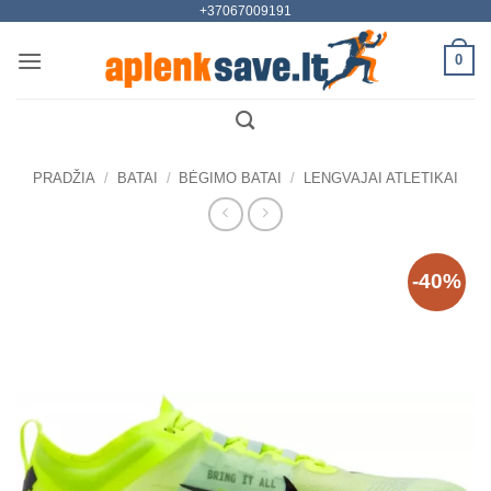
+37067009191
Skip
to
0
content
PRADŽIA
/
BATAI
/
BĖGIMO BATAI
/
LENGVAJAI ATLETIKAI
-40%