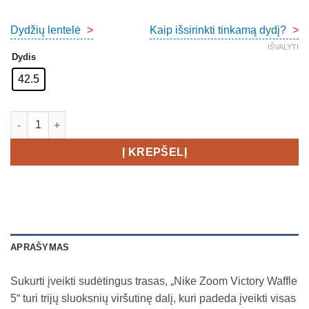
price
price
was:
is:
Dydžių lentelė
>
Kaip išsirinkti tinkamą dydį?
>
€109,00.
€65,00.
IŠVALYTI
Dydis
42.5
produkto kiekis: Nike Zoom Victory Waffle 5
Į KREPŠELĮ
APRAŠYMAS
Sukurti įveikti sudėtingus trasas, „Nike Zoom Victory Waffle
5“ turi trijų sluoksnių viršutinę dalį, kuri padeda įveikti visas