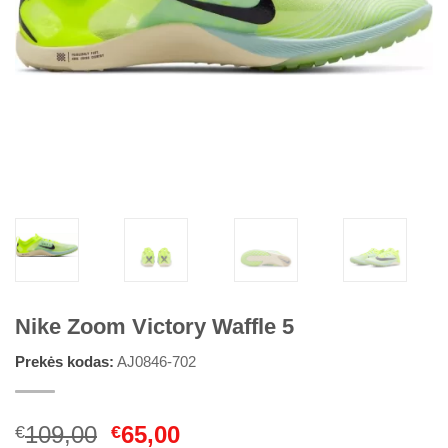
Nike Zoom Victory Waffle 5
Prekės kodas:
AJ0846-702
Original
Current
109,00
65,00
€
€