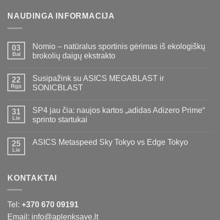
NAUDINGA INFORMACIJA
Nomio – natūralus sportinis gėrimas iš ekologiškų
03
Bal
brokolių daigų ekstrakto
Susipažink su ASICS MEGABLAST ir
22
Rgp
SONICBLAST
SP4 jau čia: naujos kartos „adidas Adizero Prime“
31
Lie
sprinto startukai
ASICS Metaspeed Sky Tokyo vs Edge Tokyo
25
Lie
KONTAKTAI
Tel:
+370 670 09191
Email: info@aplenksave.lt