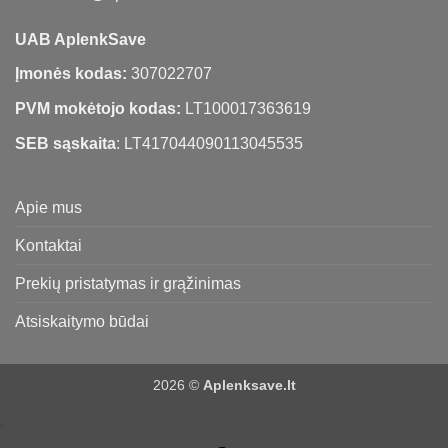
UAB AplenkSave
Įmonės kodas:
307022707
PVM mokėtojo kodas:
LT100017363619
SEB sąskaita
: LT417044090113045535
Apie mus
Kontaktai
Prekių pristatymas ir grąžinimas
Atsiskaitymo būdai
2026 ©
Aplenksave.lt