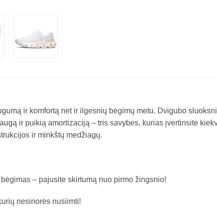
saugumą ir komfortą net ir ilgesnių bėgimų metu. Dvigubo sluoksni
augą ir puikią amortizaciją – tris savybes, kurias įvertinsite kie
trukcijos ir minkštų medžiagų.
s bėgimas – pajusite skirtumą nuo pirmo žingsnio!
kurių nesinorės nusiimti!