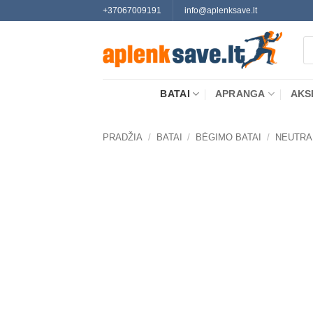
Skip
+37067009191
info@aplenksave.lt
to
Pr
content
se
BATAI
APRANGA
AKS
PRADŽIA
/
BATAI
/
BĖGIMO BATAI
/
NEUTRA