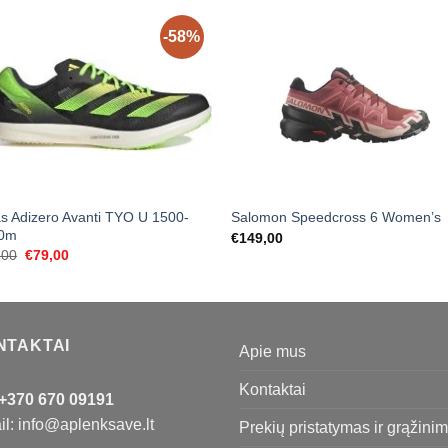
-58%
s Adizero Avanti TYO U 1500-
Salomon Speedcross 6 Women’s
0m
€
149,00
Original
Current
,00
€
79,00
price
price
was:
is:
€189,00.
€79,00.
NTAKTAI
Apie mus
Kontaktai
+370 670 09191
l: info@aplenksave.lt
Prekių pristatymas ir grąžini