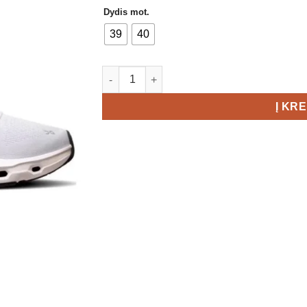
Dydis mot.
39
40
produkto kiekis: On Cloudflyer 5 Women's
Į KR