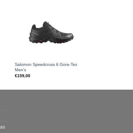
Salomon Speedcross 6 Gore-Tex
Hoka Challenger 7 
Men’s
Pr
€
129,00
–
€
169,00
r
€
159,00
€
t
€
mas