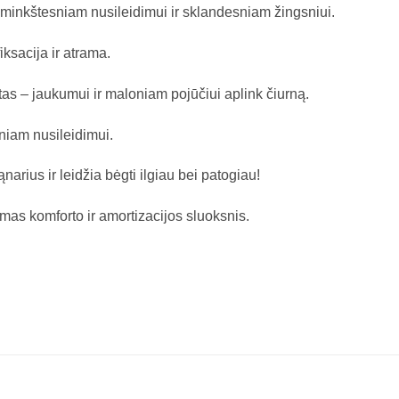
minkštesniam nusileidimui ir sklandesniam žingsniui.
ksacija ir atrama.
as – jaukumui ir maloniam pojūčiui aplink čiurną.
sniam nusileidimui.
rius ir leidžia bėgti ilgiau bei patogiau!
as komforto ir amortizacijos sluoksnis.