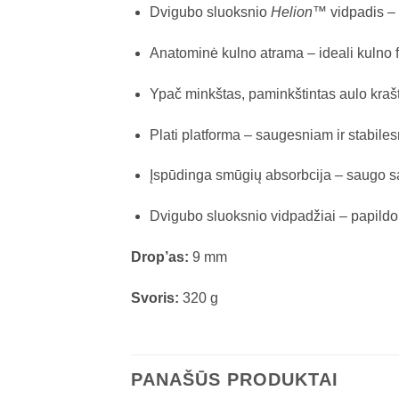
Dvigubo sluoksnio
Helion™
vidpadis – 
Anatominė kulno atrama – ideali kulno fi
Ypač minkštas, paminkštintas aulo krašt
Plati platforma – saugesniam ir stabile
Įspūdinga smūgių absorbcija – saugo sąna
Dvigubo sluoksnio vidpadžiai – papildom
Drop’as:
9 mm
Svoris:
320 g
PANAŠŪS PRODUKTAI