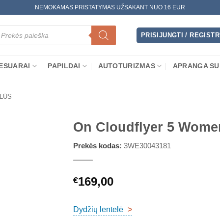
NEMOKAMAS PRISTATYMAS UŽSAKANT NUO 16 EUR
oducts
arch
PRISIJUNGTI / REGIST
ESUARAI
PAPILDAI
AUTOTURIZMAS
APRANGA SU
LŪS
On Cloudflyer 5 Wome
Prekės kodas:
3WE30043181
169,00
€
Dydžių lentelė
>