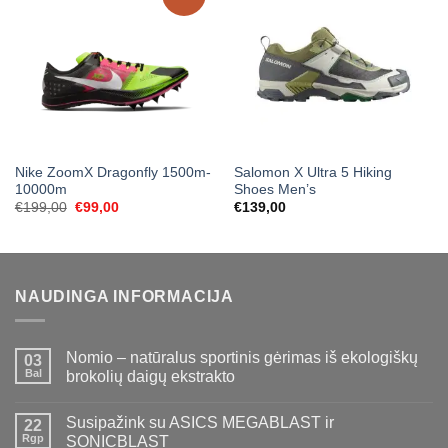
Nike ZoomX Dragonfly 1500m-
Salomon X Ultra 5 Hiking
10000m
Shoes Men’s
Original
Current
€
199,00
€
99,00
€
139,00
price
price
was:
is:
€199,00.
€99,00.
NAUDINGA INFORMACIJA
Nomio – natūralus sportinis gėrimas iš ekologiškų
03
Bal
brokolių daigų ekstrakto
Susipažink su ASICS MEGABLAST ir
22
Rgp
SONICBLAST