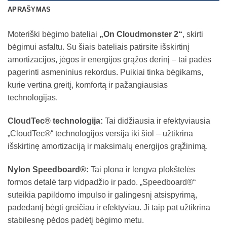
APRAŠYMAS
Moteriški bėgimo bateliai
„On Cloudmonster 2“
, skirti
bėgimui asfaltu. Su šiais bateliais patirsite išskirtinį
amortizacijos, jėgos ir energijos grąžos derinį – tai padės
pagerinti asmeninius rekordus. Puikiai tinka bėgikams,
kurie vertina greitį, komfortą ir pažangiausias
technologijas.
CloudTec® technologija:
Tai didžiausia ir efektyviausia
„CloudTec®“ technologijos versija iki šiol – užtikrina
išskirtinę amortizaciją ir maksimalų energijos grąžinimą.
Nylon Speedboard®:
Tai plona ir lengva plokštelės
formos detalė tarp vidpadžio ir pado. „Speedboard®“
suteikia papildomo impulso ir galingesnį atsispyrimą,
padedantį bėgti greičiau ir efektyviau. Ji taip pat užtikrina
stabilesnę pėdos padėtį bėgimo metu.