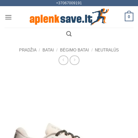
+37067009191
Skip
to
0
content
PRADŽIA
/
BATAI
/
BĖGIMO BATAI
/
NEUTRALŪS