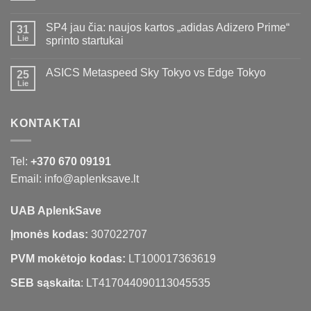
SP4 jau čia: naujos kartos „adidas Adizero Prime“
31
Lie
sprinto startukai
ASICS Metaspeed Sky Tokyo vs Edge Tokyo
25
Lie
KONTAKTAI
Tel:
+370 670 09191
Email: info@aplenksave.lt
UAB AplenkSave
Įmonės kodas:
307022707
PVM mokėtojo kodas:
LT100017363619
SEB sąskaita
: LT417044090113045535