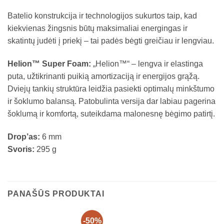
Batelio konstrukcija ir technologijos sukurtos taip, kad
kiekvienas žingsnis būtų maksimaliai energingas ir
skatintų judėti į priekį – tai padės bėgti greičiau ir lengviau.
Helion™ Super Foam:
„Helion™“ – lengva ir elastinga
puta, užtikrinanti puikią amortizaciją ir energijos grąžą.
Dviejų tankių struktūra leidžia pasiekti optimalų minkštumo
ir šoklumo balansą. Patobulinta versija dar labiau pagerina
šoklumą ir komfortą, suteikdama malonesnę bėgimo patirtį.
Drop’as:
6 mm
Svoris:
295 g
PANAŠŪS PRODUKTAI
-50%