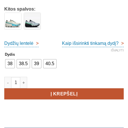
Kitos spalvos:
Dydžių lentelė
>
Kaip išsirinkti tinkamą dydį?
>
IŠVALYTI
Dydis
38
38.5
39
40.5
produkto kiekis: On Cloudmonster 2 Women's
Į KREPŠELĮ