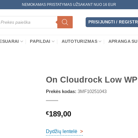
NEMOKAMAS PRISTATYMAS UŽSAKANT NUO 16 EUR
oducts
arch
PRISIJUNGTI / REGIST
ESUARAI
PAPILDAI
AUTOTURIZMAS
APRANGA SU
On Cloudrock Low WP
Prekės kodas:
3MF10251043
189,00
€
Dydžių lentelė
>