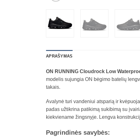
APRAŠYMAS
ON RUNNING Cloudrock Low Waterpro
modelis sujungia ON bėgimo batelių lengvu
takais.
Avalynė turi vandeniui atsparią ir kvėpuo
padas užtikrina patikimą sukibimą su įvairi
kiekviename žingsnyje. Lengva konstrukcij
Pagrindinės savybės: