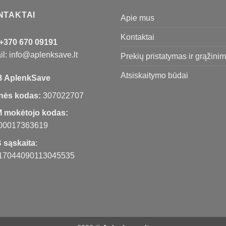
NTAKTAI
Apie mus
Kontaktai
+370 670 09191
l: info@aplenksave.lt
Prekių pristatymas ir grąžini
Atsiskaitymo būdai
 AplenkSave
nės kodas:
307022707
 mokėtojo kodas:
00017363619
 sąskaita
:
17044090113045535