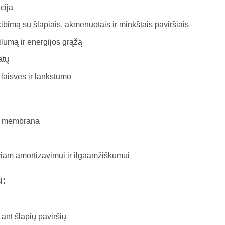
cija
bimą su šlapiais, akmenuotais ir minkštais paviršiais
lumą ir energijos grąžą
atų
laisvės ir lankstumo
ti membrana
iam amortizavimui ir ilgaamžiškumui
u:
ant šlapių paviršių