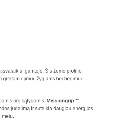
isvalaikiui gamtoje. Šis žemo profilio
a greitam ėjimui, žygiams bei bėgimui
ngomis oro sąlygomis.
Missiongrip™
ėdos judėjimą ir suteikia daugiau energijos
s metu.