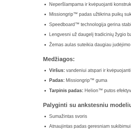
Neperšlampama ir kvėpuojanti konstruk
Missiongrip™ padas užtikrina puikų suki
Speedboard™ technologija gerina stabi
Lengvesni už daugelį tradicinių žygio b
Žemas aulas suteikia daugiau judėjimo 
Medžiagos:
Viršus:
vandeniui atspari ir kvėpuojan
Padas:
Missiongrip™ guma
Tarpinis padas:
Helion™ putos efektyv
Palyginti su ankstesniu modeli
Sumažintas svoris
Atnaujintas padas geresniam sukibimui 