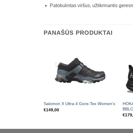
Patobulintas viršus, užtikrinantis gere
PANAŠŪS PRODUKTAI
HOKA
Salomon X Ultra 4 Gore-Tex Women’s
BBL
€
149,00
€
179