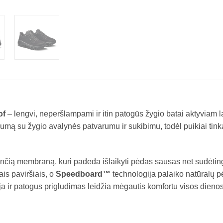
of
– lengvi, neperšlampami ir itin patogūs žygio batai aktyviam la
mą su žygio avalynės patvarumu ir sukibimu, todėl puikiai tink
jančią membraną, kuri padeda išlaikyti pėdas sausas net sudėti
ais paviršiais, o
Speedboard™
technologija palaiko natūralų p
a ir patogus prigludimas leidžia mėgautis komfortu visos dieno