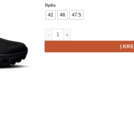
Dydis
42
46
47.5
produkto kiekis: On Cloudrock Low WP Men
Į KR