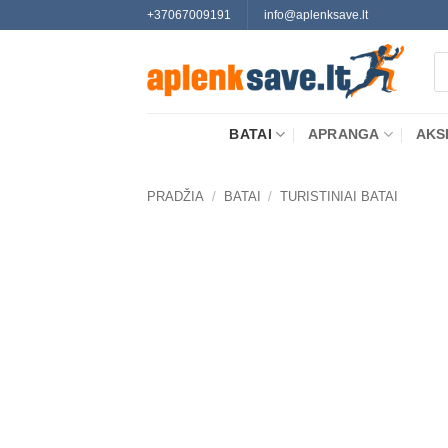
Skip
+37067009191
info@aplenksave.lt
to
Pr
content
se
BATAI
APRANGA
AKS
PRADŽIA
/
BATAI
/
TURISTINIAI BATAI