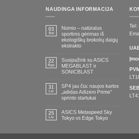
NAUDINGA INFORMACIJA
KO
Tel:
Nomio – natūralus
03
Bal
Emai
sportinis gėrimas iš
ekologiškų brokolių daigų
ekstrakto
UAB
Įmo
Susipažink su ASICS
22
Rgp
MEGABLAST ir
PVM
SONICBLAST
LT1
SP4 jau čia: naujos kartos
31
SEB
Lie
„adidas Adizero Prime“
LT4
sprinto startukai
ASICS Metaspeed Sky
25
Lie
Tokyo vs Edge Tokyo