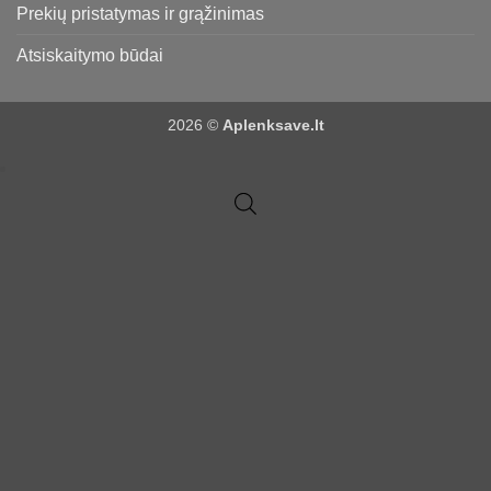
Prekių pristatymas ir grąžinimas
Atsiskaitymo būdai
2026 ©
Aplenksave.lt