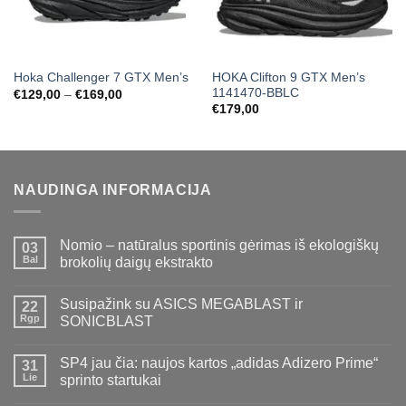
HOKA Clifton 9 GTX Men’s
Hoka Challenger 7 GTX Men’s
1141470-BBLC
Price
€
129,00
–
€
169,00
range:
€
179,00
€129,00
through
€169,00
NAUDINGA INFORMACIJA
Nomio – natūralus sportinis gėrimas iš ekologiškų
03
Bal
brokolių daigų ekstrakto
Susipažink su ASICS MEGABLAST ir
22
Rgp
SONICBLAST
SP4 jau čia: naujos kartos „adidas Adizero Prime“
31
Lie
sprinto startukai