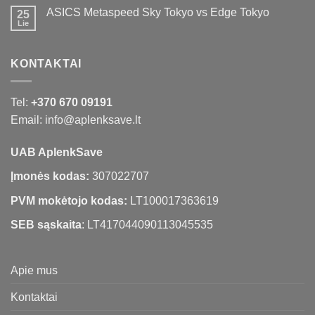
ASICS Metaspeed Sky Tokyo vs Edge Tokyo
25
Lie
KONTAKTAI
Tel:
+370 670 09191
Email: info@aplenksave.lt
UAB AplenkSave
Įmonės kodas:
307022707
PVM mokėtojo kodas:
LT100017363619
SEB sąskaita
: LT417044090113045535
Apie mus
Kontaktai