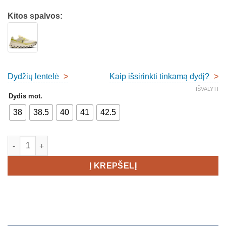
Kitos spalvos:
Dydžių lentelė
>
Kaip išsirinkti tinkamą dydį?
>
IŠVALYTI
Dydis mot.
38
38.5
40
41
42.5
produkto kiekis: On Cloudvista 2 Trail Women's
Į KREPŠELĮ