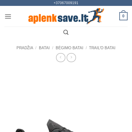
+37067009191
Skip
to
0
content
PRADŽIA
/
BATAI
/
BĖGIMO BATAI
/
TRAIL'O BATAI