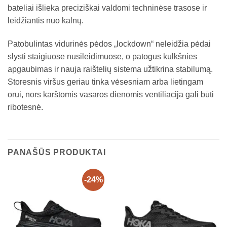
bateliai išlieka preciziškai valdomi techninėse trasose ir
leidžiantis nuo kalnų.
Patobulintas vidurinės pėdos „lockdown“ neleidžia pėdai
slysti staigiuose nusileidimuose, o patogus kulkšnies
apgaubimas ir nauja raištelių sistema užtikrina stabilumą.
Storesnis viršus geriau tinka vėsesniam arba lietingam
orui, nors karštomis vasaros dienomis ventiliacija gali būti
ribotesnė.
PANAŠŪS PRODUKTAI
-24%