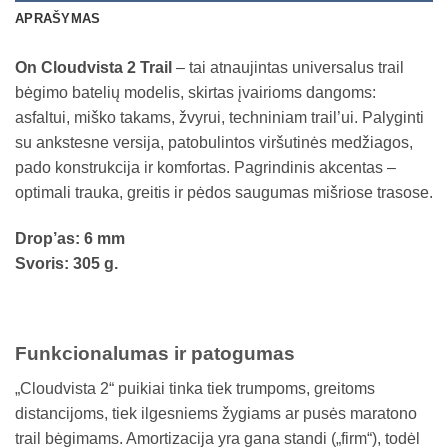
APRAŠYMAS
On Cloudvista 2 Trail
– tai atnaujintas universalus trail
bėgimo batelių modelis, skirtas įvairioms dangoms:
asfaltui, miško takams, žvyrui, techniniam trail’ui. Palyginti
su ankstesne versija, patobulintos viršutinės medžiagos,
pado konstrukcija ir komfortas. Pagrindinis akcentas –
optimali trauka, greitis ir pėdos saugumas mišriose trasose.
Drop’as: 6 mm
Svoris: 305 g.
Funkcionalumas ir patogumas
„Cloudvista 2“ puikiai tinka tiek trumpoms, greitoms
distancijoms, tiek ilgesniems žygiams ar pusės maratono
trail bėgimams. Amortizacija yra gana standi („firm“), todėl