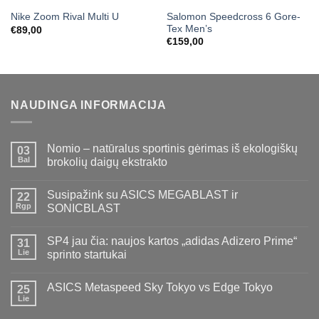
Salomon Speedcross 6 Gore-
Nike Zoom Rival Multi U
Tex Men’s
€
89,00
€
159,00
NAUDINGA INFORMACIJA
Nomio – natūralus sportinis gėrimas iš ekologiškų
03
Bal
brokolių daigų ekstrakto
Susipažink su ASICS MEGABLAST ir
22
Rgp
SONICBLAST
SP4 jau čia: naujos kartos „adidas Adizero Prime“
31
Lie
sprinto startukai
ASICS Metaspeed Sky Tokyo vs Edge Tokyo
25
Lie