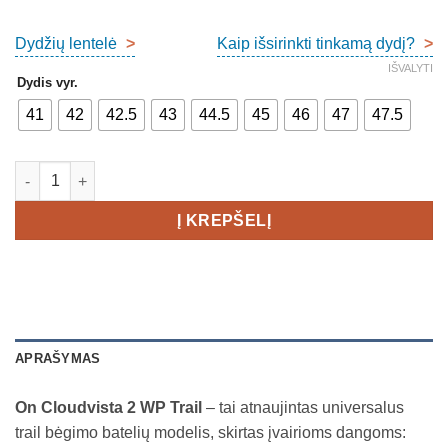
Dydžių lentelė
>
Kaip išsirinkti tinkamą dydį?
>
IŠVALYTI
Dydis vyr.
41
42
42.5
43
44.5
45
46
47
47.5
produkto kiekis: On Cloudvista 2 WP Trail Men's
Į KREPŠELĮ
APRAŠYMAS
On Cloudvista 2 WP Trail
– tai atnaujintas universalus
trail bėgimo batelių modelis, skirtas įvairioms dangoms: