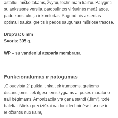
asfaltui, miško takams, žvyrui, techniniam trail’ui. Palyginti
su ankstesne versija, patobulintos viršutinės medžiagos,
pado konstrukcija ir komfortas. Pagrindinis akcentas –
optimali trauka, greitis ir pėdos saugumas mišriose trasose.
Drop’as: 6 mm
Svoris: 305 g.
WP – su vandeniui atsparia membrana
Funkcionalumas ir patogumas
„Cloudvista 2“ puikiai tinka tiek trumpoms, greitoms
distancijoms, tiek ilgesniems žygiams ar pusės maratono
trail bėgimams. Amortizacija yra gana standi („firm“), todėl
bateliai išlieka preciziškai valdomi techninėse trasose ir
leidžiantis nuo kalnų.