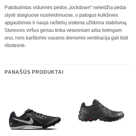
Patobulintas vidurinės pėdos „lockdown“ neleidžia pėdai
slysti staigiuose nusileidimuose, o patogus kulkšnies
apgaubimas ir nauja raištelių sistema užtikrina stabilumą.
Storesnis viršus geriau tinka vėsesniam arba lietingam
orui, nors karštomis vasaros dienomis ventiliacija gali būti
ribotesnė.
PANAŠŪS PRODUKTAI