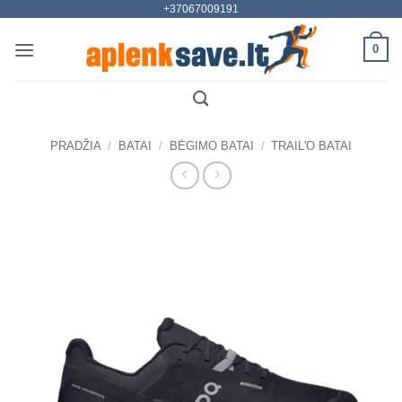
+37067009191
Skip
to
0
content
PRADŽIA
/
BATAI
/
BĖGIMO BATAI
/
TRAIL'O BATAI