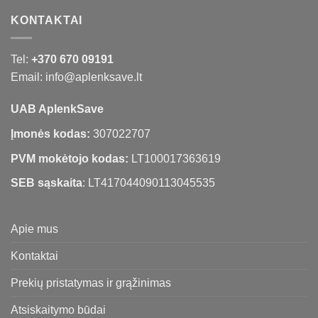
KONTAKTAI
Tel:
+370 670 09191
Email: info@aplenksave.lt
UAB AplenkSave
Įmonės kodas:
307022707
PVM mokėtojo kodas:
LT100017363619
SEB sąskaita
: LT417044090113045535
Apie mus
Kontaktai
Prekių pristatymas ir grąžinimas
Atsiskaitymo būdai