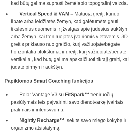
kad būtų galima suprasti žemėlapio topografinį vaizdą.
Vertical Speed & VAM –
Matuoja greitį, kuriuo
lipate arba leidžiatės žemyn, kad galėtumėte gauti
tikslesnius duomenis ir įžvalgas apie judesius aukštyn
arba žemyn, kai treniruojatės įvairiomis vietovėmis. 3D
greitis priklauso nuo greičio, kurį važiuojate/bėgate
horizontalia plokštuma, ir greitį, kurį važiuojate/bėgate
vertikaliai, kad būtų galima apskaičiuoti tikrąjį greitį, kai
judate pirmyn ir aukštyn.
Papildomos Smart Coaching funkcijos
Polar Vantage V3 su
FitSpark™
treniruočių
pasiūlymais leis paįvairinti savo dienotvarkę įvairiais
pratimais ir intensyvumu.
Nightly Recharge™
: sekite savo miego kokybę ir
organizmo atsistatymą.