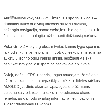
Aukščiausios kokybės GPS išmanusis sporto laikrodis –
išskirtinis lauko nuotykių laikrodis su tvirtu dizainu,
pažangia navigacija, sporto stebėjimu, biologiniu jutikliu ir
širdies ritmo technologija, užtikrinanti didžiausią našumą.
Polar Grit X2 Pro yra grubus ir tvirtas karinio lygio sportinis
laikrodis, kuris tyrinėtojams ir nuotykių ieškotojams suteikia
aukštųjų technologijų įrankių rinkinį, leidžiantį visiškai
pasitikėti navigacija ir sportuoti bet kokioje aplinkoje.
Dviejų dažnių GPS ir neprisijungus naudojami žemėlapiai
užtikrina, kad niekada nepasiklystumėte, o didelės raiškos
AMOLED jutiklinis ekranas, apsaugotas įbrėžimams
atspariu safyro krištoliniu stiklu ir nerūdijančio plieno
rėmeliu, aiškiai rodo svarbią informaciją net ir pačiomis
sudėtingiausiomis sąlygomis.