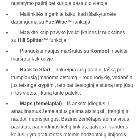
nustatymo patirtį bet kurioje pasaulio vietoje.
Maitinkitės ir gerkite laiku, kad išlaikytumėte
darbingumą su
FuelWise
™ funkcija.
Matykite kaip pavyko įveikti įkalnes ir nuokalnes
su
Hill Splitter
™ funkcija.
Planuokite naujus maršrutus su
Komoot
ir sekite
maršrutą laikrodyje.
Back to Start
– nukreipia jus į pradinį tašką per
trumpiausią įmanomą atstumą – rodo rodyklę, vedančia
jus teisinga kryptimi, taip pat tiesioginį atstumą tarp jūsų
ir tos vietos, į kurią turite patekti.
Maps
(žemėlapiai)
– iš anksto įdiegtus ir
atnaujinamus žemėlapius galima atsisiųsti į įrenginį ir
naudoti neprisijungus. Bazinis žemėlapis apima visus
pastatus, pagrindinius kelių tinklus, gatves ir vandens
kelius ir yra praturtintas retomis horizontalių linijomis,