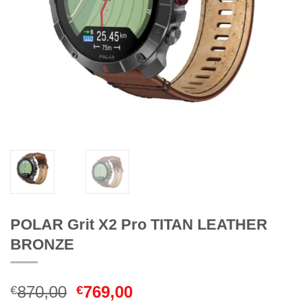
POLAR Grit X2 Pro TITAN LEATHER
BRONZE
Original
Current
870,00
769,00
€
€
price
price