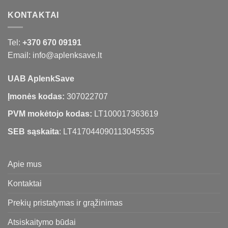
KONTAKTAI
Tel:
+370 670 09191
Email: info@aplenksave.lt
UAB AplenkSave
Įmonės kodas:
307022707
PVM mokėtojo kodas:
LT100017363619
SEB sąskaita
: LT417044090113045535
Apie mus
Kontaktai
Prekių pristatymas ir grąžinimas
Atsiskaitymo būdai