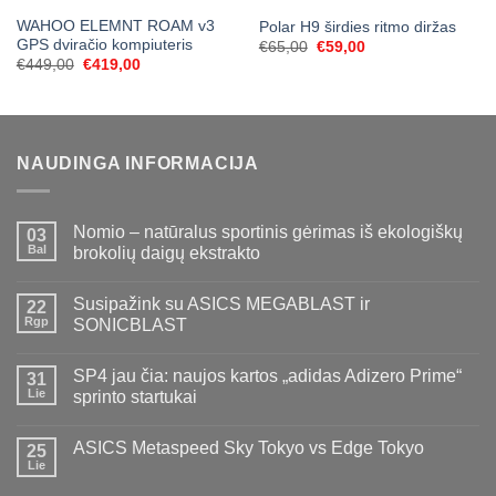
WAHOO ELEMNT ROAM v3
Polar H9 širdies ritmo diržas
GPS dviračio kompiuteris
Original
Current
€
65,00
€
59,00
price
price
Original
Current
€
449,00
€
419,00
was:
is:
price
price
€65,00.
€59,00.
was:
is:
€449,00.
€419,00.
NAUDINGA INFORMACIJA
Nomio – natūralus sportinis gėrimas iš ekologiškų
03
Bal
brokolių daigų ekstrakto
Susipažink su ASICS MEGABLAST ir
22
Rgp
SONICBLAST
SP4 jau čia: naujos kartos „adidas Adizero Prime“
31
Lie
sprinto startukai
ASICS Metaspeed Sky Tokyo vs Edge Tokyo
25
Lie