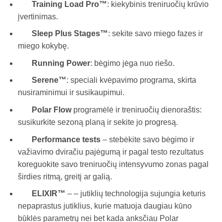
Training Load Pro™
: kiekybinis treniruočių krūvio
įvertinimas.
Sleep Plus Stages™
: sekite savo miego fazes ir
miego kokybę.
Running Power
: bėgimo jėga nuo riešo.
Serene™
: speciali kvėpavimo programa, skirta
nusiraminimui ir susikaupimui.
Polar Flow
programėlė ir treniruočių dienoraštis:
susikurkite sezoną planą ir sekite jo progresą.
Performance tests
– stebėkite savo bėgimo ir
važiavimo dviračiu pajėgumą ir pagal testo rezultatus
koreguokite savo treniruočių intensyvumo zonas pagal
širdies ritmą, greitį ar galią.
ELIXIR™
– – jutiklių technologija sujungia keturis
nepaprastus jutiklius, kurie matuoja daugiau kūno
būklės parametrų nei bet kada anksčiau Polar