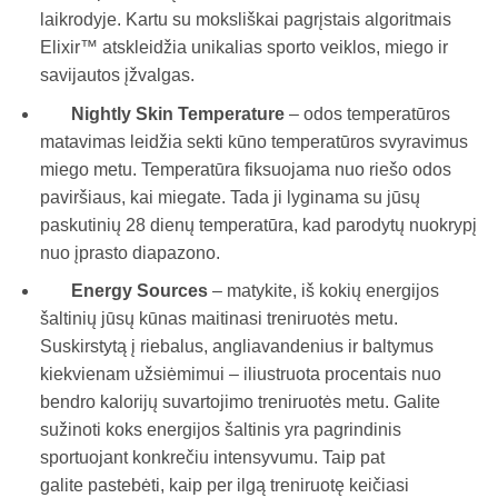
laikrodyje. Kartu su moksliškai pagrįstais algoritmais
Elixir™ atskleidžia unikalias sporto veiklos, miego ir
savijautos įžvalgas.
Nightly Skin Temperature
– odos temperatūros
matavimas leidžia sekti kūno temperatūros svyravimus
miego metu. Temperatūra fiksuojama nuo riešo odos
paviršiaus, kai miegate. Tada ji lyginama su jūsų
paskutinių 28 dienų temperatūra, kad parodytų nuokrypį
nuo įprasto diapazono.
Energy Sources
– matykite, iš kokių energijos
šaltinių jūsų kūnas maitinasi treniruotės metu.
Suskirstytą į riebalus, angliavandenius ir baltymus
kiekvienam užsiėmimui – iliustruota procentais nuo
bendro kalorijų suvartojimo treniruotės metu. Galite
sužinoti koks energijos šaltinis yra pagrindinis
sportuojant konkrečiu intensyvumu. Taip pat
galite pastebėti, kaip per ilgą treniruotę keičiasi