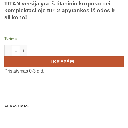
TITAN versija yra iš titaninio korpuso bei
was:
is:
komplektacijoje turi 2 apyrankes iš odos ir
€870,00.
€769,00.
silikono!
Turime
produkto kiekis: POLAR Grit X2 Pro TITAN LEATHER BRONZE
Į KREPŠELĮ
Pristatymas 0-3 d.d.
APRAŠYMAS