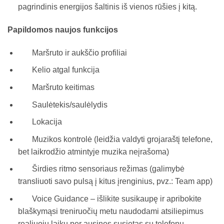
pagrindinis energijos šaltinis iš vienos rūšies į kitą.
Papildomos naujos funkcijos
Maršruto ir aukščio profiliai
Kelio atgal funkcija
Maršruto keitimas
Saulėtekis/saulėlydis
Lokacija
Muzikos kontrolė (leidžia valdyti grojaraštį telefone,
bet laikrodžio atmintyje muzika neįrašoma)
Širdies ritmo sensoriaus režimas (galimybė
transliuoti savo pulsą į kitus įrenginius, pvz.: Team app)
Voice Guidance – išlikite susikaupę ir apribokite
blaškymąsi treniruočių metu naudodami atsiliepimus
realiuoju laiku per ausines susietas su telefonu.