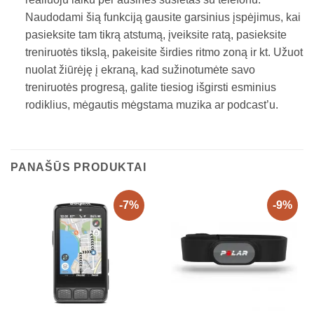
Naudodami šią funkciją gausite garsinius įspėjimus, kai
pasieksite tam tikrą atstumą, įveiksite ratą, pasieksite
treniruotės tikslą, pakeisite širdies ritmo zoną ir kt. Užuot
nuolat žiūrėję į ekraną, kad sužinotumėte savo
treniruotės progresą, galite tiesiog išgirsti esminius
rodiklius, mėgautis mėgstama muzika ar podcast’u.
PANAŠŪS PRODUKTAI
-7%
-9%