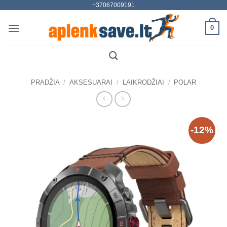
+37067009191
Skip
to
0
content
PRADŽIA
/
AKSESUARAI
/
LAIKRODŽIAI
/
POLAR
-12%