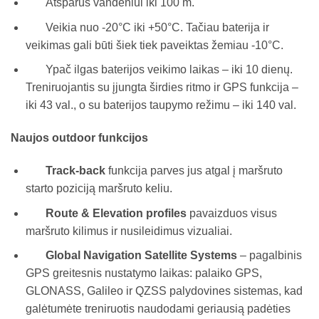
Atsparus vandeniui iki 100 m.
Veikia nuo -20°C iki +50°C. Tačiau baterija ir
veikimas gali būti šiek tiek paveiktas žemiau -10°C.
Ypač ilgas baterijos veikimo laikas – iki 10 dienų.
Treniruojantis su įjungta širdies ritmo ir GPS funkcija –
iki 43 val., o su baterijos taupymo režimu – iki 140 val.
Naujos outdoor funkcijos
Track-back
funkcija parves jus atgal į maršruto
starto poziciją maršruto keliu.
Route &
Elevation profiles
pavaizduos visus
maršruto kilimus ir nusileidimus vizualiai.
Global Navigation Satellite Systems
– pagalbinis
GPS greitesnis nustatymo laikas: palaiko GPS,
GLONASS, Galileo ir QZSS palydovines sistemas, kad
galėtumėte treniruotis naudodami geriausią padėties