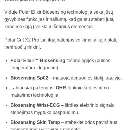
Viduje Polar Elixir Biosensing technologija seka jūsų
gyvybines funkcijas ir našumą, kad galėtų stebėti jūsų
kūno reakciją į veiklą ir išorinius elementus.
Polar Grit X2 Pro turi ilgą baterijos veikimo laiką ir platų
treniruočių rinkinį.
Polar Elixir™ Biosensing
technologijos (pulsas,
temperatūra, deguonis).
Biosensing Sp02
– matuoja deguonies kiekį kraujyje.
Labiausiai pažengusi
OHR
(optinio širdies ritmo
matavimo) technologija.
Biosensing Wrist-ECG
– širdies elektrinio signalo
stebėjimas mygtuko paspaudimu.
Biosensing Skin Temp
– stebėkite odos paviršiaus
temperatūros svyravimus per naktį.