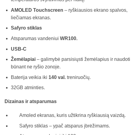
AMOLED Touchscreen
– ryškiausios ekrano spalvos,
liečiamas ekranas.
Safyro stiklas
Atsparumas vandeniui
WR100.
USB-C
Žemėlapiai
– galimybė parsisiųsti žemėlapius ir naudoti
būnant ne ryšio zonoje.
Baterija veikia iki
140 val.
treniruočių.
32GB atminties.
Dizainas ir atsparumas
Amoled ekranas, kuris užtikrina ryškiausią vaizdą.
Safyro stiklas – ypač atsparus įbrėžimams.