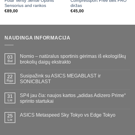
Polar Verity Sense Optinis
Compressport Free Belt PRO
Sensorius and rankos
diržas
€
89,00
€
45,00
NAUDINGA INFORMACIJA
Nomio – natūralus sportinis gėrimas iš ekologiškų
03
Bal
brokolių daigų ekstrakto
Susipažink su ASICS MEGABLAST ir
22
Rgp
SONICBLAST
SP4 jau čia: naujos kartos „adidas Adizero Prime“
31
Lie
sprinto startukai
ASICS Metaspeed Sky Tokyo vs Edge Tokyo
25
Lie