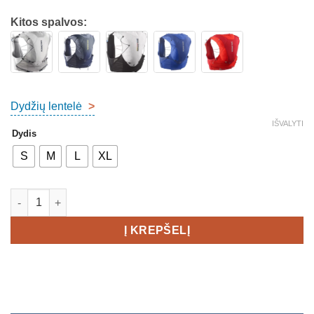
Kitos spalvos:
Dydžių lentelė
>
IŠVALYTI
Dydis
S
M
L
XL
produkto kiekis: Salomon ADV Skin 12 Set Unisex
Į KREPŠELĮ