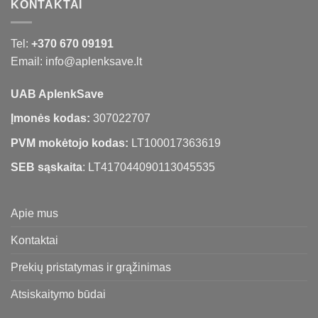
KONTAKTAI
Tel:
+370 670 09191
Email: info@aplenksave.lt
UAB AplenkSave
Įmonės kodas:
307022707
PVM mokėtojo kodas:
LT100017363619
SEB sąskaita
: LT417044090113045535
Apie mus
Kontaktai
Prekių pristatymas ir grąžinimas
Atsiskaitymo būdai