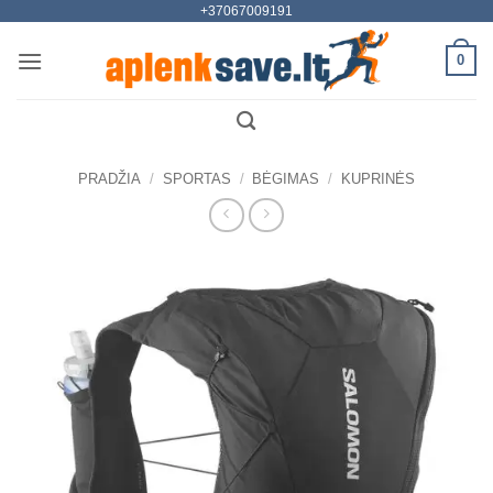
+37067009191
Skip
to
0
content
PRADŽIA
/
SPORTAS
/
BĖGIMAS
/
KUPRINĖS