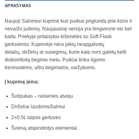
APRAŠYMAS
Naujoji Salomon kuprinė kuri puikiai priglunda prie kūno ir
nevaržo judesių. Naujausioji versija yra lengvesnė nei bet
kada. Priekyje pritaisytos kišenėlės su Soft Flask
gertuvėmis. Kuprinėje nėra jokių neapgalvotų
detalių, dirželių ar susegimų, kurie kaip nors galėtų kelti
diskomfortą bėgimo metu. Puikiai tinka ilgoms
treniruotėms, ultra bėgimams, varžyboms.
Į kuprinę įeina:
Švilpukas – nelaimės atveju
Dirželiai lazdoms/šalmui
2×0.5L talpos gertuvės
Šviesą atspindintys elementai