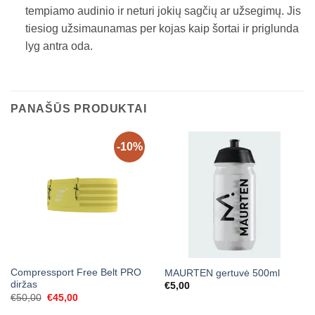
tempiamo audinio ir neturi jokių sagčių ar užsegimų. Jis
tiesiog užsimaunamas per kojas kaip šortai ir priglunda
lyg antra oda.
PANAŠŪS PRODUKTAI
-10%
Compressport Free Belt PRO
MAURTEN gertuvė 500ml
diržas
€
5,00
Original
Current
€
50,00
€
45,00
price
price