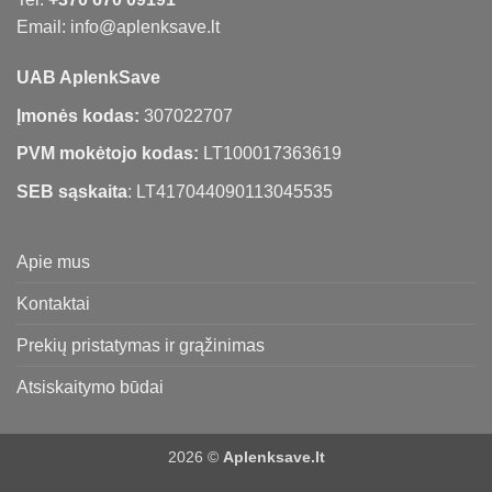
Email: info@aplenksave.lt
UAB AplenkSave
Įmonės kodas:
307022707
PVM mokėtojo kodas:
LT100017363619
SEB sąskaita
: LT417044090113045535
Apie mus
Kontaktai
Prekių pristatymas ir grąžinimas
Atsiskaitymo būdai
2026 ©
Aplenksave.lt