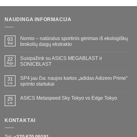
was:
is:
€50,00.
€45,00.
NAUDINGA INFORMACIJA
Nomio – natūralus sportinis gėrimas iš ekologiškų
03
Bal
brokolių daigų ekstrakto
Susipažink su ASICS MEGABLAST ir
22
Rgp
SONICBLAST
SP4 jau čia: naujos kartos „adidas Adizero Prime“
31
Lie
sprinto startukai
ASICS Metaspeed Sky Tokyo vs Edge Tokyo
25
Lie
KONTAKTAI
Tel:
+370 670 09191