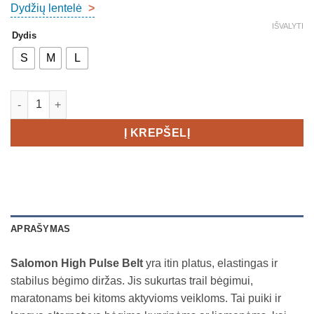
Dydžių lentelė
>
IŠVALYTI
Dydis
S
M
L
produkto kiekis: Salomon High Pulse Trail Running Waist Bag
Į KREPŠELĮ
APRAŠYMAS
Salomon High Pulse Belt
yra itin platus, elastingas ir
stabilus bėgimo diržas. Jis sukurtas trail bėgimui,
maratonams bei kitoms aktyvioms veikloms. Tai puiki ir