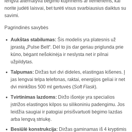
lengva alternatyva bėgimo kuprinėms ar liemenėms, kai
norite judėti laisvai, bet turėti visus svarbiausius daiktus su
savimi.
Pagrindinės savybės
Aukštas stabilumas:
Šis modelis yra platesnis už
įprastą „Pulse Belt“. Dėl to jis dar geriau priglunda prie
kūno, bėgant nešokinėja ir neslysta net ir pilnai
užpildytas.
Talpumas:
Diržas turi dvi dideles, elastingas kišenes. Į
jas lengvai telpa telefonas, raktai, energijos geliai ir net
dvi minkštos 500 ml gertuvės (
Soft Flask
).
Tvirtinimas lazdoms:
Diržo išorėje yra specialios
įstrižos elastingos kilpos su silikoniniu padengimu. Jos
leidžia saugiai ir patogiai prisišvartuoti bėgimo lazdas
arba lengvą striukę.
Besiūlė konstrukcija:
Diržas gaminamas iš 4 kryptimis