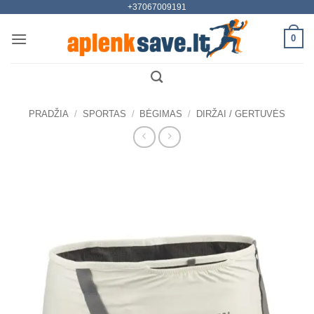
+37067009191
Skip
to
0
content
PRADŽIA
/
SPORTAS
/
BĖGIMAS
/
DIRŽAI / GERTUVĖS