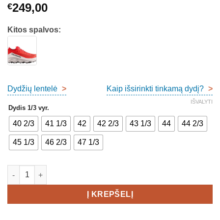
249,00
€
Kitos spalvos:
Dydžių lentelė
>
Kaip išsirinkti tinkamą dydį?
>
IŠVALYTI
Dydis 1/3 vyr.
40 2/3
41 1/3
42
42 2/3
43 1/3
44
44 2/3
45 1/3
46 2/3
47 1/3
produkto kiekis: Salomon S/LAB Ultra Glide 2 Courtney Edition
Į KREPŠELĮ