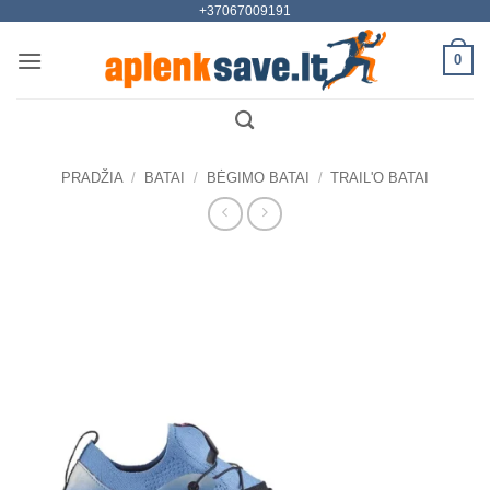
+37067009191
Skip
to
0
content
PRADŽIA
/
BATAI
/
BĖGIMO BATAI
/
TRAIL'O BATAI