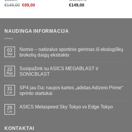
Original
Current
€
149,00
€
89,00
€
149,00
price
price
was:
is:
€149,00.
€89,00.
NAUDINGA INFORMACIJA
Nomio – natūralus sportinis gėrimas iš ekologiškų
03
Bal
brokolių daigų ekstrakto
Susipažink su ASICS MEGABLAST ir
22
Rgp
SONICBLAST
SP4 jau čia: naujos kartos „adidas Adizero Prime“
31
Lie
sprinto startukai
ASICS Metaspeed Sky Tokyo vs Edge Tokyo
25
Lie
KONTAKTAI