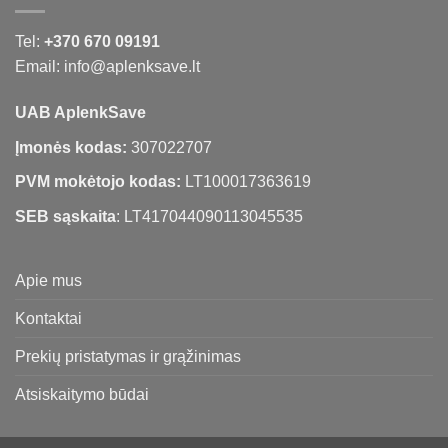
Tel:
+370 670 09191
Email: info@aplenksave.lt
UAB AplenkSave
Įmonės kodas:
307022707
PVM mokėtojo kodas:
LT100017363619
SEB sąskaita
: LT417044090113045535
Apie mus
Kontaktai
Prekių pristatymas ir grąžinimas
Atsiskaitymo būdai