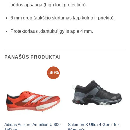
pėdos apsauga (high foot protection).
6 mm drop (aukščio skirtumas tarp kulno ir priekio).
Protektoriaus „dantukų“ gylis apie 4 mm.
PANAŠŪS PRODUKTAI
-40%
Adidas Adizero Ambition U 800-
Salomon X Ultra 4 Gore-Tex
1500m
Women’s