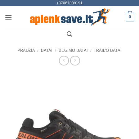
+37067009191
Skip
to
0
content
PRADŽIA
/
BATAI
/
BĖGIMO BATAI
/
TRAIL'O BATAI