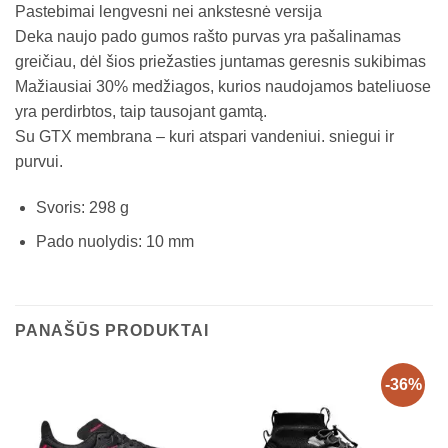
Pastebimai lengvesni nei ankstesnė versija
Deka naujo pado gumos rašto purvas yra pašalinamas
greičiau, dėl šios priežasties juntamas geresnis sukibimas
Mažiausiai 30% medžiagos, kurios naudojamos bateliuose
yra perdirbtos, taip tausojant gamtą.
Su GTX membrana – kuri atspari vandeniui. sniegui ir
purvui.
Svoris: 298 g
Pado nuolydis: 10 mm
PANAŠŪS PRODUKTAI
-36%