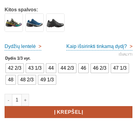
Kitos spalvos:
Dydžių lentelė
>
Kaip išsirinkti tinkamą dydį?
>
IŠVALYTI
Dydis 1/3 vyr.
42 2/3
43 1/3
44
44 2/3
46
46 2/3
47 1/3
48
48 2/3
49 1/3
produkto kiekis: Salomon Speedcross 6 Gore-Tex Men's
Į KREPŠELĮ