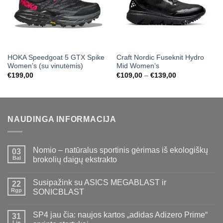
HOKA Speedgoat 5 GTX Spike
Craft Nordic Fuseknit Hydro
Women’s (su vinutėmis)
Mid Women’s
Price
€
199,00
€
109,00
–
€
139,00
range:
€109,00
through
€139,00
NAUDINGA INFORMACIJA
Nomio – natūralus sportinis gėrimas iš ekologiškų
03
Bal
brokolių daigų ekstrakto
Susipažink su ASICS MEGABLAST ir
22
Rgp
SONICBLAST
SP4 jau čia: naujos kartos „adidas Adizero Prime“
31
Lie