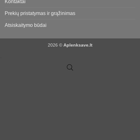
Kontaktai
Prekių pristatymas ir grąžinimas
Atsiskaitymo būdai
2026 ©
Aplenksave.lt