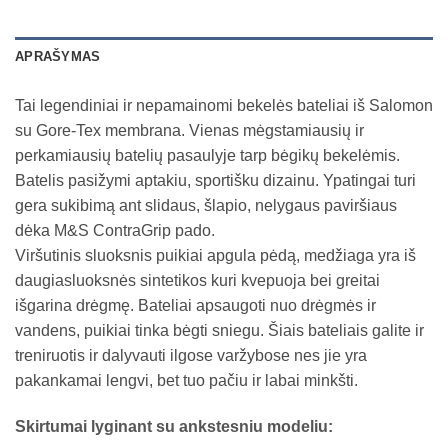
APRAŠYMAS
Tai legendiniai ir nepamainomi bekelės bateliai iš Salomon
su Gore-Tex membrana. Vienas mėgstamiausių ir
perkamiausių batelių pasaulyje tarp bėgikų bekelėmis.
Batelis pasižymi aptakiu, sportišku dizainu. Ypatingai turi
gera sukibimą ant slidaus, šlapio, nelygaus paviršiaus
dėka M&S ContraGrip pado.
Viršutinis sluoksnis puikiai apgula pėdą, medžiaga yra iš
daugiasluoksnės sintetikos kuri kvepuoja bei greitai
išgarina drėgmę. Bateliai apsaugoti nuo drėgmės ir
vandens, puikiai tinka bėgti sniegu. Šiais bateliais galite ir
treniruotis ir dalyvauti ilgose varžybose nes jie yra
pakankamai lengvi, bet tuo pačiu ir labai minkšti.
Skirtumai lyginant su ankstesniu modeliu: