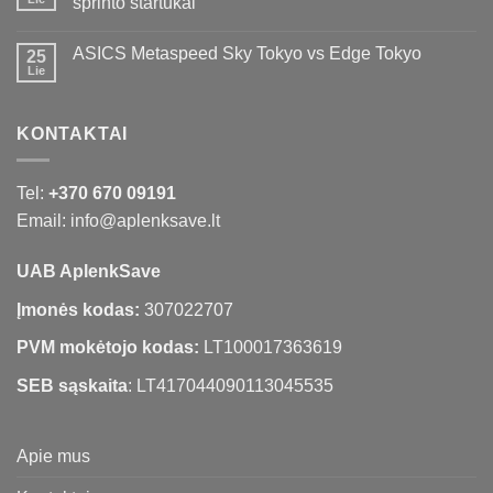
sprinto startukai
ASICS Metaspeed Sky Tokyo vs Edge Tokyo
25
Lie
KONTAKTAI
Tel:
+370 670 09191
Email: info@aplenksave.lt
UAB AplenkSave
Įmonės kodas:
307022707
PVM mokėtojo kodas:
LT100017363619
SEB sąskaita
: LT417044090113045535
Apie mus