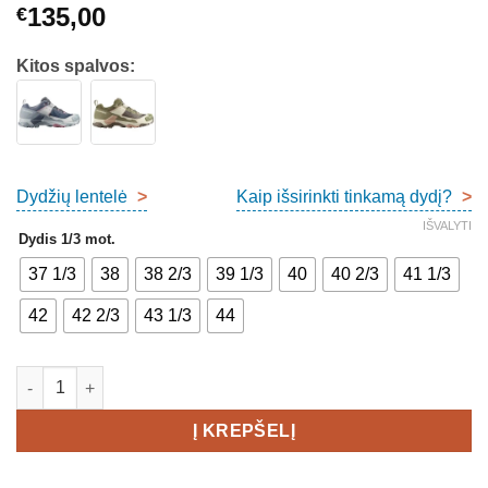
135,00
€
Kitos spalvos:
Dydžių lentelė
>
Kaip išsirinkti tinkamą dydį?
>
IŠVALYTI
Dydis 1/3 mot.
37 1/3
38
38 2/3
39 1/3
40
40 2/3
41 1/3
42
42 2/3
43 1/3
44
produkto kiekis: Salomon X Ultra 5 Hiking Shoes Women's
Į KREPŠELĮ