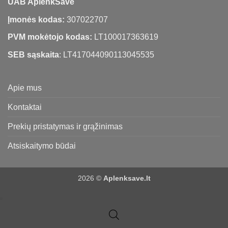
UAB AplenkSave
Įmonės kodas:
307022707
PVM mokėtojo kodas:
LT100017363619
SEB sąskaita
: LT417044090113045535
Apie mus
Kontaktai
Prekių pristatymas ir grąžinimas
Atsiskaitymo būdai
2026 ©
Aplenksave.lt