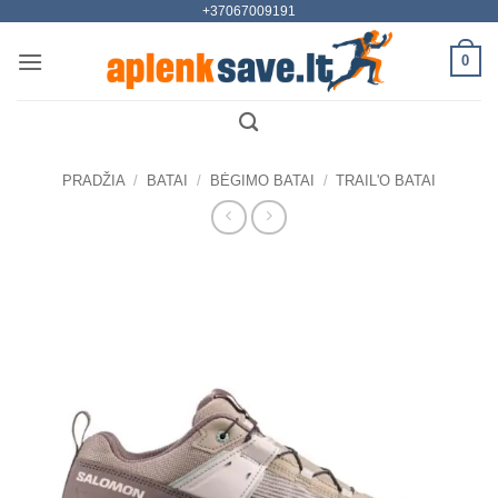
+37067009191
Skip
to
0
content
PRADŽIA
/
BATAI
/
BĖGIMO BATAI
/
TRAIL'O BATAI