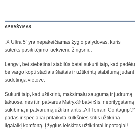
APRAŠYMAS
„X Ultra 5“ yra nepakeičiamas žygio palydovas, kuris
suteiks pasitikėjimo kiekvienu žingsniu.
Lengvi, bet stebėtinai stabilūs batai sukurti taip, kad padėtų
be vargo kopti stačiais šlaitais ir užtikrintų stabilumą judant
sudėtinga vietove.
Sukurti taip, kad užtikrintų maksimalų saugumą ir judrumą
takuose, nes itin patvarus Matryx®️ batviršis, neprilygstamą
sukibimą ir patvarumą užtikrinantis „All Terrain Contagrip®“
padas ir specialiai pritaikyta kulkšnies sritis užtikrina
ilgalaikį komfortą. Į žygius leiskitės užtikrintai ir patogiai!