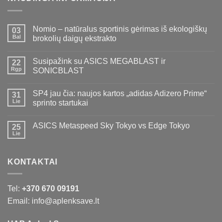
Nomio – natūralus sportinis gėrimas iš ekologiškų
03
Bal
brokolių daigų ekstrakto
Susipažink su ASICS MEGABLAST ir
22
Rgp
SONICBLAST
SP4 jau čia: naujos kartos „adidas Adizero Prime“
31
Lie
sprinto startukai
ASICS Metaspeed Sky Tokyo vs Edge Tokyo
25
Lie
KONTAKTAI
Tel:
+370 670 09191
Email: info@aplenksave.lt