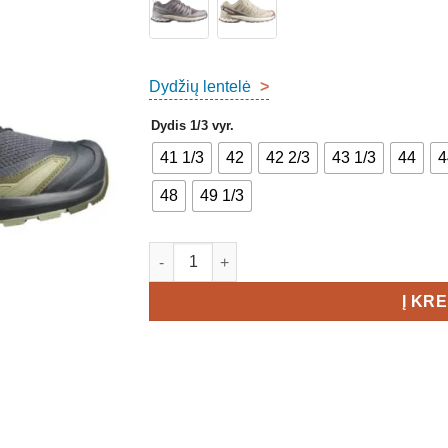
Dydžių lentelė
>
Dydis 1/3 vyr.
41 1/3
42
42 2/3
43 1/3
44
4
48
49 1/3
produkto kiekis: Salomon XA Pro 3D V9 Sh
Į KR