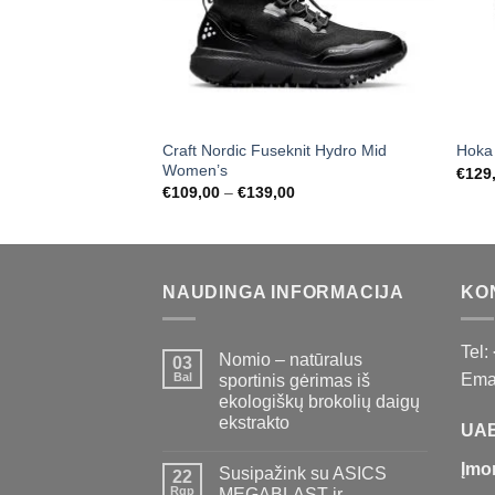
Craft Nordic Fuseknit Hydro Mid
Hoka
Women’s
€
129
Price
€
109,00
–
€
139,00
range:
€109,00
through
€139,00
NAUDINGA INFORMACIJA
KO
Tel:
Nomio – natūralus
03
Bal
Emai
sportinis gėrimas iš
ekologiškų brokolių daigų
ekstrakto
UAB
Įmo
Susipažink su ASICS
22
Rgp
MEGABLAST ir