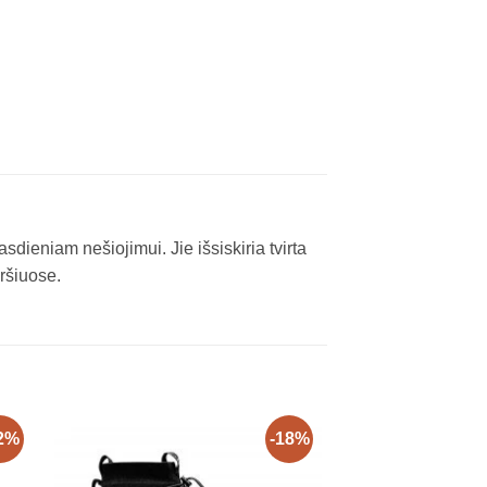
asdieniam nešiojimui. Jie išsiskiria tvirta
iršiuose.
2%
-18%