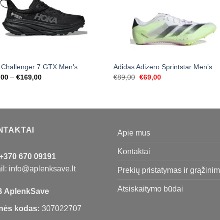
 Challenger 7 GTX Men’s
Adidas Adizero Sprintstar Men’s
Price
Original
Current
,00
–
€
169,00
€
89,00
€
69,00
range:
price
price
€129,00
was:
is:
through
€89,00.
€69,00.
€169,00
NTAKTAI
Apie mus
Kontaktai
+370 670 09191
l: info@aplenksave.lt
Prekių pristatymas ir grąžini
Atsiskaitymo būdai
 AplenkSave
nės kodas:
307022707