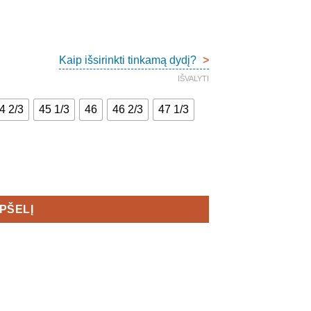
Kaip išsirinkti tinkamą dydį?
>
IŠVALYTI
4 2/3
45 1/3
46
46 2/3
47 1/3
oes Men's
EPŠELĮ