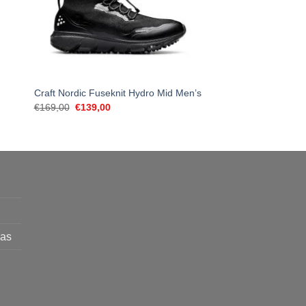
Craft Nordic Fuseknit Hydro Mid Men’s
Craft iX HiT Trainer
Original
Current
€
169,00
€
139,00
€
139,00
price
price
was:
is:
€169,00.
€139,00.
mas