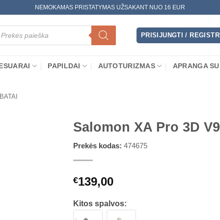
NEMOKAMAS PRISTATYMAS UŽSAKANT NUO 16 EUR
oducts
arch
PRISIJUNGTI / REGIST
ESUARAI
PAPILDAI
AUTOTURIZMAS
APRANGA SU
 BATAI
Salomon XA Pro 3D V9
Prekės kodas:
474675
139,00
€
Kitos spalvos: