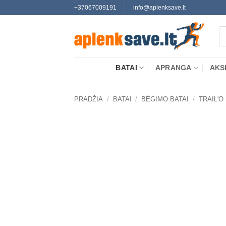
Skip
+37067009191
info@aplenksave.lt
to
Pr
content
se
BATAI
APRANGA
AKS
PRADŽIA
/
BATAI
/
BĖGIMO BATAI
/
TRAIL'O