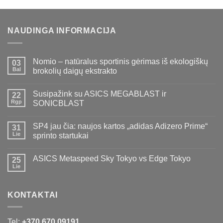
NAUDINGA INFORMACIJA
Nomio – natūralus sportinis gėrimas iš ekologiškų
03
Bal
brokolių daigų ekstrakto
Susipažink su ASICS MEGABLAST ir
22
Rgp
SONICBLAST
SP4 jau čia: naujos kartos „adidas Adizero Prime“
31
Lie
sprinto startukai
ASICS Metaspeed Sky Tokyo vs Edge Tokyo
25
Lie
KONTAKTAI
Tel:
+370 670 09191