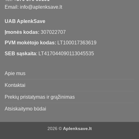
Email: info@aplenksave.lt
UAB AplenkSave
Įmonės kodas:
307022707
PVM mokėtojo kodas:
LT100017363619
SEB sąskaita
: LT417044090113045535
Apie mus
Kontaktai
Prekių pristatymas ir grąžinimas
Atsiskaitymo būdai
2026 ©
Aplenksave.lt