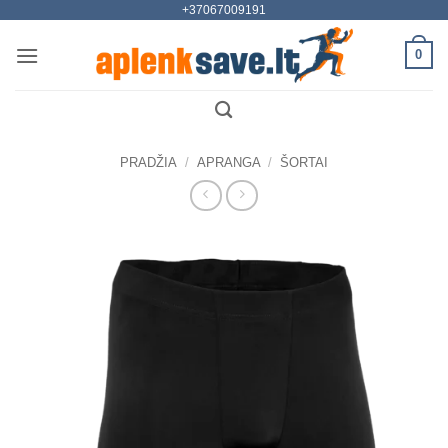
+37067009191
Skip
to
0
content
PRADŽIA
/
APRANGA
/
ŠORTAI