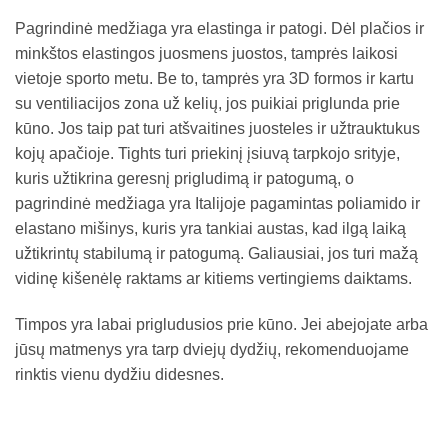
Pagrindinė medžiaga yra elastinga ir patogi. Dėl plačios ir
minkštos elastingos juosmens juostos, tamprės laikosi
vietoje sporto metu. Be to, tamprės yra 3D formos ir kartu
su ventiliacijos zona už kelių, jos puikiai priglunda prie
kūno. Jos taip pat turi atšvaitines juosteles ir užtrauktukus
kojų apačioje. Tights turi priekinį įsiuvą tarpkojo srityje,
kuris užtikrina geresnį prigludimą ir patogumą, o
pagrindinė medžiaga yra Italijoje pagamintas poliamido ir
elastano mišinys, kuris yra tankiai austas, kad ilgą laiką
užtikrintų stabilumą ir patogumą. Galiausiai, jos turi mažą
vidinę kišenėlę raktams ar kitiems vertingiems daiktams.
Timpos yra labai prigludusios prie kūno. Jei abejojate arba
jūsų matmenys yra tarp dviejų dydžių, rekomenduojame
rinktis vienu dydžiu didesnes.