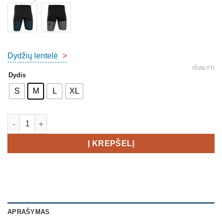
Dydžių lentelė
>
IŠVALYTI
Dydis
S
M
L
XL
produkto kiekis: SURPAS Pace Short Tights Men
Į KREPŠELĮ
APRAŠYMAS