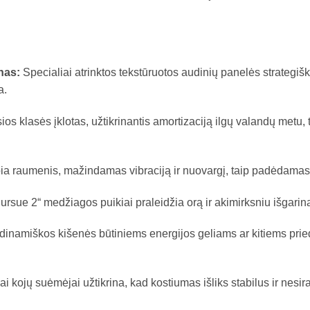
nas:
Specialiai atrinktos tekstūruotos audinių panelės strategišk
a.
os klasės įklotas, užtikrinantis amortizaciją ilgų valandų metu, 
 raumenis, mažindamas vibraciją ir nuovargį, taip padėdamas išl
ursue 2“ medžiagos puikiai praleidžia orą ir akimirksniu išgari
inamiškos kišenės būtiniems energijos geliams ar kitiems pried
i kojų suėmėjai užtikrina, kad kostiumas išliks stabilus ir nesi