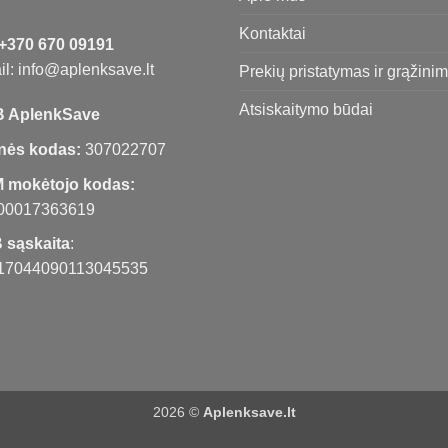
Kontaktai
+370 670 09191
l: info@aplenksave.lt
Prekių pristatymas ir grąžini
Atsiskaitymo būdai
 AplenkSave
nės kodas:
307022707
 mokėtojo kodas:
00017363619
 sąskaita
:
17044090113045535
2026 ©
Aplenksave.lt