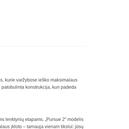
kams, kurie varžybose ieško maksimalaus
 patobulinta konstrukcija, kuri padeda
miems lenktynių etapams. „Pursue 2“ modelis
laus įkloto – tarnauja vienam tikslui: jūsų