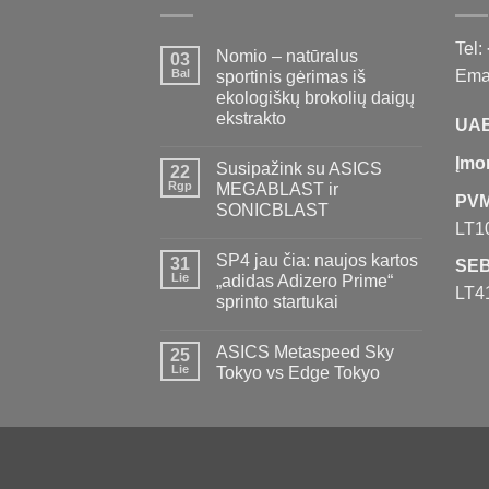
Tel:
Nomio – natūralus
03
Bal
Emai
sportinis gėrimas iš
ekologiškų brokolių daigų
ekstrakto
UAB
Įmo
Susipažink su ASICS
22
Rgp
MEGABLAST ir
PVM
SONICBLAST
LT1
SP4 jau čia: naujos kartos
31
SEB
Lie
„adidas Adizero Prime“
LT4
sprinto startukai
ASICS Metaspeed Sky
25
Lie
Tokyo vs Edge Tokyo