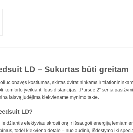
suit LD – Sukurtas būti greitam
voliucionavęs kostiumas, skirtas dviratininkams ir triatloninin
komforto įveikiant ilgas distancijas. „Pursue 2“ serija pasižymi
ikrina laisvą judėjimą kiekviename mynimo takte.
peedsuit LD?
s, leidžiantis efektyviau skrosti orą ir išsaugoti energiją lemia
epimus, todėl kiekviena detalė – nuo audinių išdėstymo iki specia