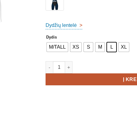
Dydžių lentelė
>
Dydis
M/TALL
XS
S
M
L
XL
produkto kiekis: SURPAS Pursue 2 Speedsu
Į KR