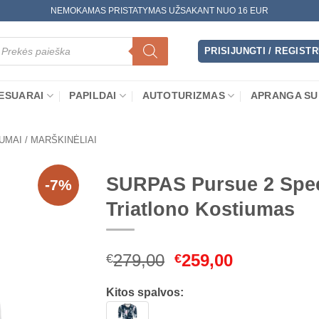
NEMOKAMAS PRISTATYMAS UŽSAKANT NUO 16 EUR
oducts
arch
PRISIJUNGTI / REGIST
ESUARAI
PAPILDAI
AUTOTURIZMAS
APRANGA SU
UMAI / MARŠKINĖLIAI
SURPAS Pursue 2 Spe
-7%
Triatlono Kostiumas
Original
Current
279,00
259,00
€
€
price
price
was:
is:
Kitos spalvos:
€279,00.
€259,00.