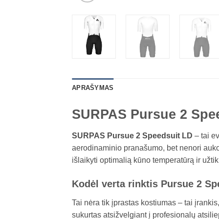
APRAŠYMAS
SURPAS Pursue 2 Speed
SURPAS Pursue 2 Speedsuit LD
– tai e
aerodinaminio pranašumo, bet nenori aukoti 
išlaikyti optimalią kūno temperatūrą ir užt
Kodėl verta rinktis Pursue 2 S
Tai nėra tik įprastas kostiumas – tai įranki
sukurtas atsižvelgiant į profesionalų atsili