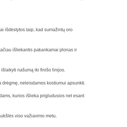
ai išdėstytos taip, kad sumažintų oro
tačiau išliekantis pakankamai plonas ir
aikyti našumą iki finišo linijos.
na drėgmę, neleisdamos kostiumui apsunkti.
ams, kurios išlieka prigludusios net esant
raukšlės viso važiavimo metu.