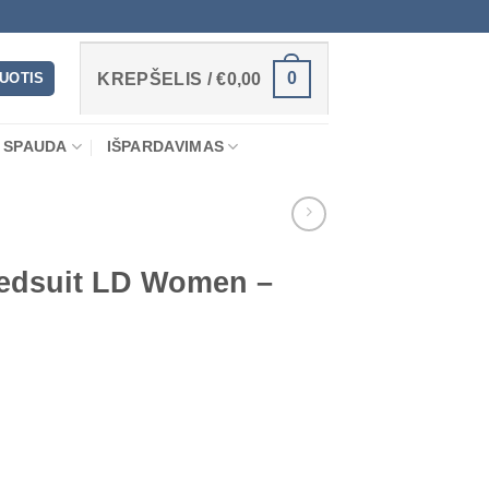
0
RUOTIS
KREPŠELIS /
€
0,00
 SPAUDA
IŠPARDAVIMAS
edsuit LD Women –