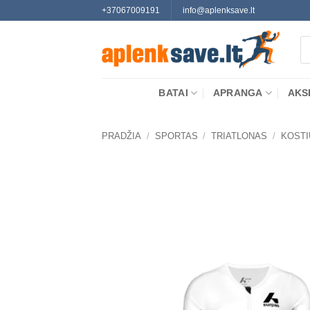
Skip
+37067009191
info@aplenksave.lt
to
Pr
content
se
BATAI
APRANGA
AKS
PRADŽIA
/
SPORTAS
/
TRIATLONAS
/
KOSTI