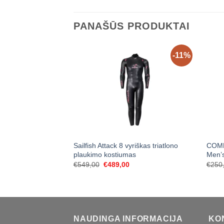
PANAŠŪS PRODUKTAI
-11%
Sailfish Attack 8 vyriškas triatlono
COMP
plaukimo kostiumas
Men’s
Original
Current
€
549,00
€
489,00
€
250
price
price
was:
is:
€549,00.
€489,00.
NAUDINGA INFORMACIJA
KO