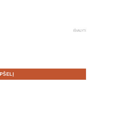
IŠVALYTI
it LD Women - Triatlono Kostiumas
EPŠELĮ