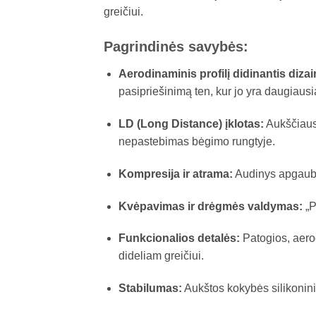
greičiui.
Pagrindinės savybės:
Aerodinaminis profilį didinantis dizai
pasipriešinimą ten, kur jo yra daugiausi
LD (Long Distance) įklotas:
Aukščiausi
nepastebimas bėgimo rungtyje.
Kompresija ir atrama:
Audinys apgaubia
Kvėpavimas ir drėgmės valdymas:
„P
Funkcionalios detalės:
Patogios, aerod
dideliam greičiui.
Stabilumas:
Aukštos kokybės silikoninia