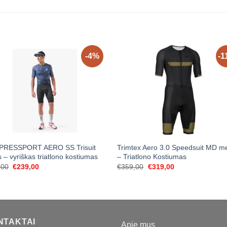
-4%
-1
RESSPORT AERO SS Trisuit
Trimtex Aero 3.0 Speedsuit MD m
 – vyriškas triatlono kostiumas
– Triatlono Kostiumas
Original
Current
Original
Current
,00
€
239,00
€
359,00
€
319,00
price
price
price
price
was:
is:
was:
is:
€250,00.
€239,00.
€359,00.
€319,00.
NTAKTAI
Apie mus