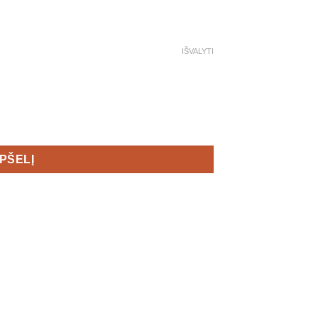
IŠVALYTI
EPŠELĮ