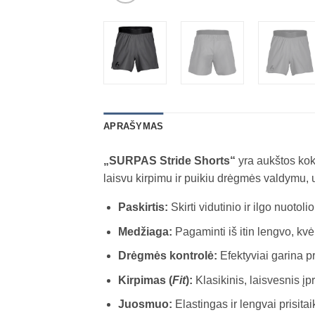
APRAŠYMAS
„SURPAS Stride Shorts“
yra aukštos kok
laisvu kirpimu ir puikiu drėgmės valdymu, 
Paskirtis:
Skirti vidutinio ir ilgo nuot
Medžiaga:
Pagaminti iš itin lengvo, kv
Drėgmės kontrolė:
Efektyviai garina pra
Kirpimas (
Fit
):
Klasikinis, laisvesnis įp
Juosmuo:
Elastingas ir lengvai prisitai