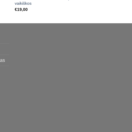
vaikiškos
€
45,00
€
19,00
mas