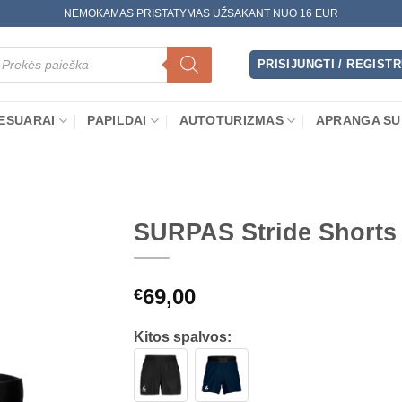
NEMOKAMAS PRISTATYMAS UŽSAKANT NUO 16 EUR
oducts
arch
PRISIJUNGTI / REGIST
ESUARAI
PAPILDAI
AUTOTURIZMAS
APRANGA SU
SURPAS Stride Shorts
69,00
€
Kitos spalvos: