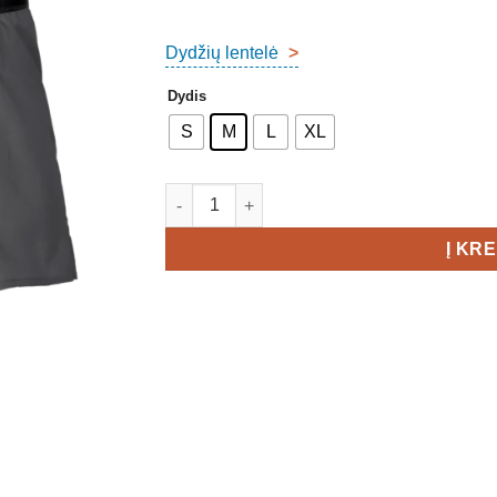
Dydžių lentelė
>
Dydis
S
M
L
XL
produkto kiekis: SURPAS Stride Shorts Men
Į KR