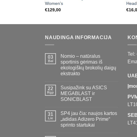
Women’s
Head
€
129,00
€
16,
NAUDINGA INFORMACIJA
KO
Tel:
Nomio – natūralus
03
Bal
Emai
sportinis gėrimas iš
ekologiškų brokolių daigų
ekstrakto
UAB
Įmo
Susipažink su ASICS
22
Rgp
MEGABLAST ir
PVM
SONICBLAST
LT1
SP4 jau čia: naujos kartos
31
SEB
Lie
„adidas Adizero Prime“
LT4
sprinto startukai