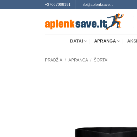
Skip
+37067009191
info@aplenksave.lt
to
Pr
content
se
BATAI
APRANGA
AKS
PRADŽIA
/
APRANGA
/
ŠORTAI