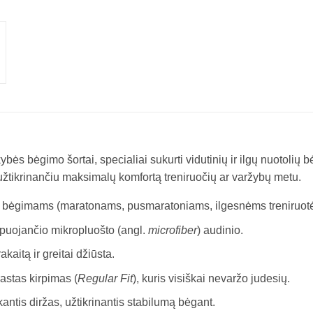
ybės bėgimo šortai, specialiai sukurti vidutinių ir ilgų nuotoli
užtikrinančiu maksimalų komfortą treniruočių ar varžybų metu.
olio bėgimams (maratonams, pusmaratoniams, ilgesnėms treniruot
ėpuojančio mikropluošto (angl.
microfiber
) audinio.
kaitą ir greitai džiūsta.
rastas kirpimas (
Regular Fit
), kuris visiškai nevaržo judesių.
kantis diržas, užtikrinantis stabilumą bėgant.