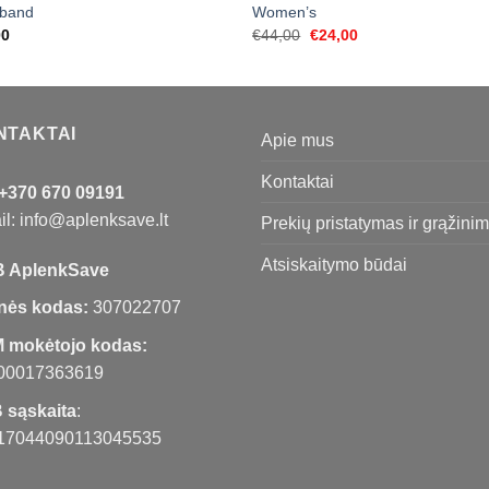
band
Women’s
Original
Current
00
€
44,00
€
24,00
price
price
was:
is:
€44,00.
€24,00.
NTAKTAI
Apie mus
Kontaktai
+370 670 09191
l: info@aplenksave.lt
Prekių pristatymas ir grąžini
Atsiskaitymo būdai
 AplenkSave
nės kodas:
307022707
 mokėtojo kodas:
00017363619
 sąskaita
:
17044090113045535