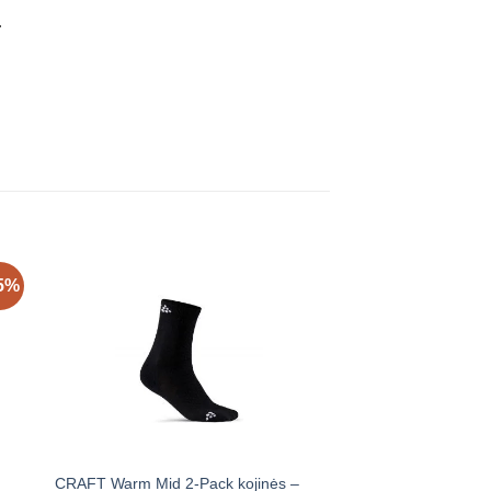
.
5%
CRAFT Warm Mid 2-Pack kojinės –
CRAFT Hybrid Weathe