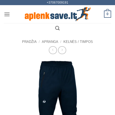
+37067009191
Skip
to
0
content
PRADŽIA
/
APRANGA
/
KELNĖS / TIMPOS