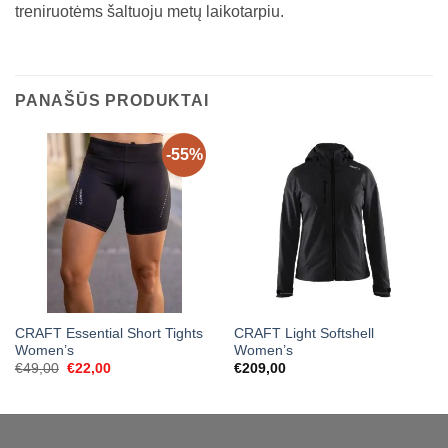
treniruotėms šaltuoju metų laikotarpiu.
PANAŠŪS PRODUKTAI
-55%
CRAFT Essential Short Tights
CRAFT Light Softshell
Women’s
Women’s
Original
Current
€
49,00
€
22,00
€
209,00
price
price
was:
is:
€49,00.
€22,00.