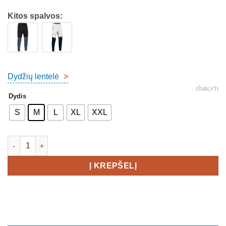
Kitos spalvos:
Dydžių lentelė
>
IŠVALYTI
Dydis
S
M
L
XL
XXL
produkto kiekis: TRIMTEX Ambition 2.0 Pants 3/4Z Men
Į KREPŠELĮ