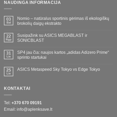
NAUDINGA INFORMACIJA
Nomio – natūralus sportinis gėrimas iš ekologiškų
03
Bal
brokolių daigų ekstrakto
Susipažink su ASICS MEGABLAST ir
22
Rgp
SONICBLAST
SP4 jau čia: naujos kartos „adidas Adizero Prime“
31
Lie
sprinto startukai
ASICS Metaspeed Sky Tokyo vs Edge Tokyo
25
Lie
KONTAKTAI
Tel:
+370 670 09191
Email: info@aplenksave.lt