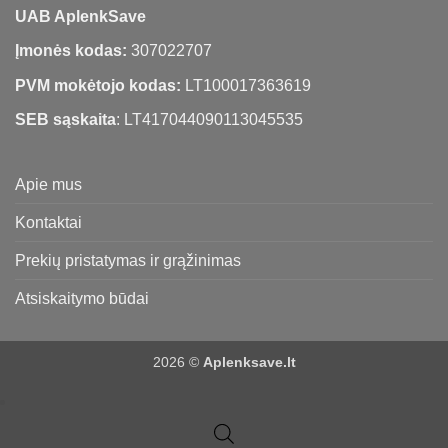
UAB AplenkSave
Įmonės kodas:
307022707
PVM mokėtojo kodas:
LT100017363619
SEB sąskaita
: LT417044090113045535
Apie mus
Kontaktai
Prekių pristatymas ir grąžinimas
Atsiskaitymo būdai
2026 ©
Aplenksave.lt