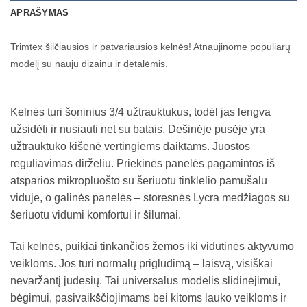
APRAŠYMAS
Trimtex šilčiausios ir patvariausios kelnės! Atnaujinome populiarų
modelį su nauju dizainu ir detalėmis.
Kelnės turi šoninius 3/4 užtrauktukus, todėl jas lengva
užsidėti ir nusiauti net su batais. Dešinėje pusėje yra
užtrauktuko kišenė vertingiems daiktams. Juostos
reguliavimas dirželiu. Priekinės panelės pagamintos iš
atsparios mikropluošto su šeriuotu tinklelio pamušalu
viduje, o galinės panelės – storesnės Lycra medžiagos su
šeriuotu vidumi komfortui ir šilumai.
Tai kelnės, puikiai tinkančios žemos iki vidutinės aktyvumo
veikloms. Jos turi normalų prigludimą – laisvą, visiškai
nevaržantį judesių. Tai universalus modelis slidinėjimui,
bėgimui, pasivaikščiojimams bei kitoms lauko veikloms ir