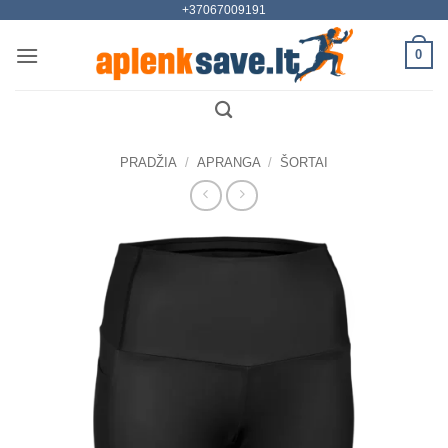
+37067009191
Skip
to
0
content
PRADŽIA
/
APRANGA
/
ŠORTAI