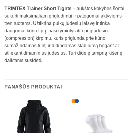
TRIMTEX Trainer Short Tights
– aukštos kokybės šortai,
sukurti maksimaliam prigludimui ir patogumui aktyvioms
treniruotėms. Užtikrina puikų judesių laisvę ir tinka
daugumai kūno tipų, pasižymintys itin prigludusiu
(compression) kirpimu, kuris priglunda prie kūno,
sumažindamas trintį ir didindamas stabilumą bėgant ar
atliekant dinaminius judesius. Turi didelę tamprią kišenę
daiktams susidėti.
PANAŠŪS PRODUKTAI