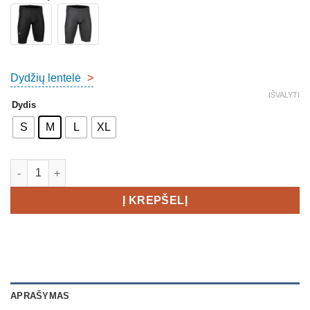
Dydžių lentelė
>
IŠVALYTI
Dydis
S
M
L
XL
produkto kiekis: TRIMTEX Trainer Short Tights Women
Į KREPŠELĮ
APRAŠYMAS