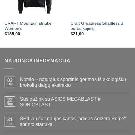
CRAFT Mountain striukė
Craft Greatness Shaftless 3
Women’s
poros kojinių
€
185,00
€
21,00
NAUDINGA INFORMACIJA
Nomio – natūralus sportinis gėrimas iš ekologiškų
03
Bal
brokolių daigų ekstrakto
Susipažink su ASICS MEGABLAST ir
22
Rgp
SONICBLAST
SP4 jau čia: naujos kartos „adidas Adizero Prime“
31
Lie
sprinto startukai