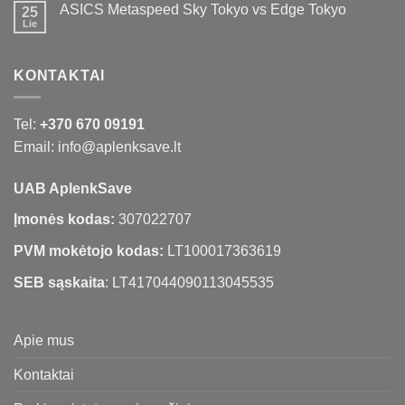
ASICS Metaspeed Sky Tokyo vs Edge Tokyo
25
Lie
KONTAKTAI
Tel:
+370 670 09191
Email: info@aplenksave.lt
UAB AplenkSave
Įmonės kodas:
307022707
PVM mokėtojo kodas:
LT100017363619
SEB sąskaita
: LT417044090113045535
Apie mus
Kontaktai