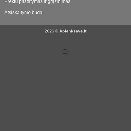
Prekių pristatymas ir grąžinimas
Atsiskaitymo būdai
2026 ©
Aplenksave.lt