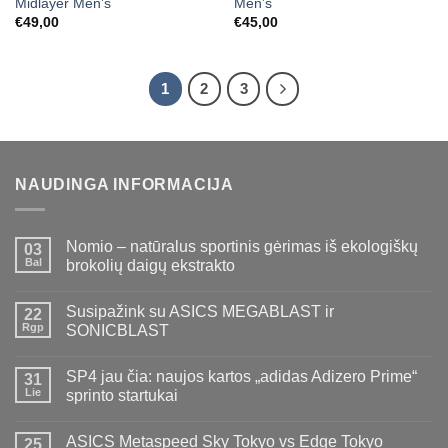
Midlayer Men’s
Men’s
€
49,00
€
45,00
1
2
3
NAUDINGA INFORMACIJA
Nomio – natūralus sportinis gėrimas iš ekologiškų
03
Bal
brokolių daigų ekstrakto
Susipažink su ASICS MEGABLAST ir
22
Rgp
SONICBLAST
SP4 jau čia: naujos kartos „adidas Adizero Prime“
31
Lie
sprinto startukai
ASICS Metaspeed Sky Tokyo vs Edge Tokyo
25