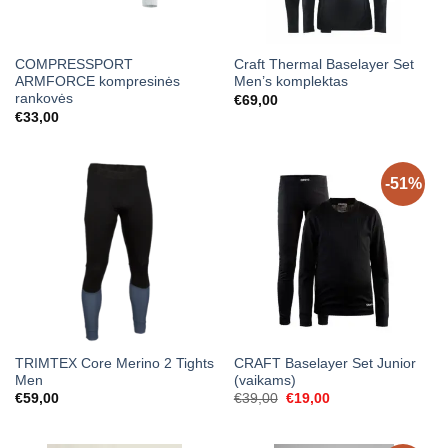
COMPRESSPORT
Craft Thermal Baselayer Set
ARMFORCE kompresinės
Men’s komplektas
rankovės
€
69,00
€
33,00
-51%
TRIMTEX Core Merino 2 Tights
CRAFT Baselayer Set Junior
Men
(vaikams)
Original
Current
€
59,00
€
39,00
€
19,00
price
price
was:
is:
€39,00.
€19,00.