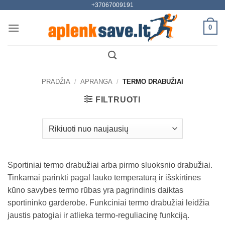
+37067009191
Skip
to
0
content
PRADŽIA
/
APRANGA
/
TERMO DRABUŽIAI
FILTRUOTI
Sportiniai termo drabužiai arba pirmo sluoksnio drabužiai.
Tinkamai parinkti pagal lauko temperatūrą ir išskirtines
kūno savybes termo rūbas yra pagrindinis daiktas
sportininko garderobe. Funkciniai termo drabužiai leidžia
jaustis patogiai ir atlieka termo-reguliacinę funkciją.