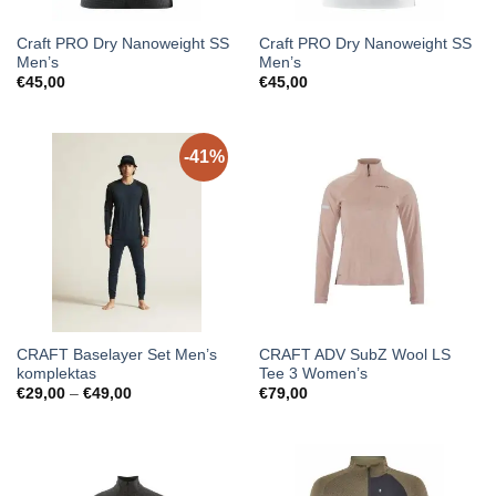
Craft PRO Dry Nanoweight SS
Craft PRO Dry Nanoweight SS
Men’s
Men’s
€
45,00
€
45,00
-41%
CRAFT Baselayer Set Men’s
CRAFT ADV SubZ Wool LS
komplektas
Tee 3 Women’s
Price
€
29,00
–
€
49,00
€
79,00
range:
€29,00
through
€49,00