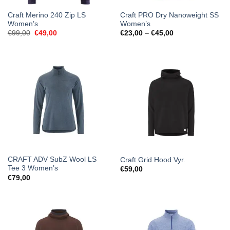
Craft Merino 240 Zip LS
Craft PRO Dry Nanoweight SS
Women’s
Women’s
Original
Current
Price
€
99,00
€
49,00
€
23,00
–
€
45,00
price
price
range:
was:
is:
€23,00
€99,00.
€49,00.
through
€45,00
CRAFT ADV SubZ Wool LS
Craft Grid Hood Vyr.
Tee 3 Women’s
€
59,00
€
79,00