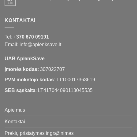
Lie
KONTAKTAI
Tel:
+370 670 09191
Email: info@aplenksave.lt
UAB AplenkSave
Įmonės kodas:
307022707
PVM mokėtojo kodas:
LT100017363619
SEB sąskaita
: LT417044090113045535
Apie mus
Kontaktai
Prekių pristatymas ir grąžinimas