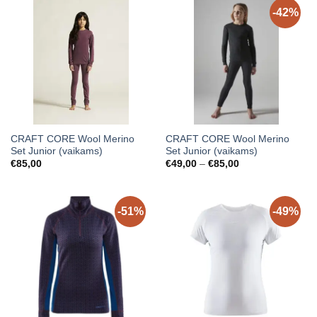
-42%
CRAFT CORE Wool Merino
CRAFT CORE Wool Merino
Set Junior (vaikams)
Set Junior (vaikams)
Price
€
85,00
€
49,00
–
€
85,00
range:
€49,00
through
€85,00
-51%
-49%