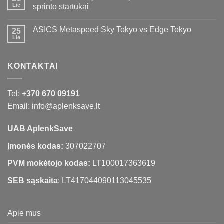
Lie
sprinto startukai
ASICS Metaspeed Sky Tokyo vs Edge Tokyo
25
Lie
KONTAKTAI
Tel:
+370 670 09191
Email: info@aplenksave.lt
UAB AplenkSave
Įmonės kodas:
307022707
PVM mokėtojo kodas:
LT100017363619
SEB sąskaita
: LT417044090113045535
Apie mus