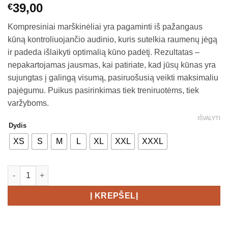
39,00
€
Kompresiniai marškinėliai yra pagaminti iš pažangaus
kūną kontroliuojančio audinio, kuris sutelkia raumenų jėgą
ir padeda išlaikyti optimalią kūno padėtį. Rezultatas –
nepakartojamas jausmas, kai patiriate, kad jūsų kūnas yra
sujungtas į galingą visumą, pasiruošusią veikti maksimaliu
pajėgumu. Puikus pasirinkimas tiek treniruotėms, tiek
varžyboms.
IŠVALYTI
Dydis
XS
S
M
L
XL
XXL
XXXL
produkto kiekis: Craft Pro Control Compression Long Sleeve U
Į KREPŠELĮ