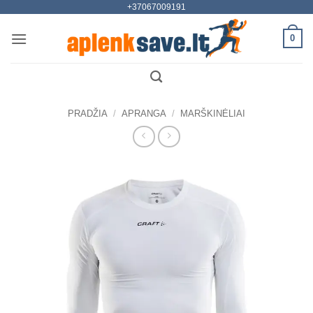
+37067009191
Skip
to
0
content
PRADŽIA
/
APRANGA
/
MARŠKINĖLIAI