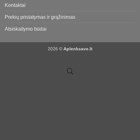
Kontaktai
Prekių pristatymas ir grąžinimas
Atsiskaitymo būdai
2026 ©
Aplenksave.lt