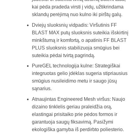
kai pėda pradeda virsti į vidų, užtikrindama
sklandų perėjimą nuo kulno iki pirštų galų.
Dviejų sluoksnių vidpadis: Viršutinis FF
BLAST MAX putų sluoksnis suteikia išskirtinį
minkštumą ir komfortą, o apatinis FF BLAST
PLUS sluoksnis stabilizuoja smūgius bei
suteikia pėdai tvirtą pagrindą.
PureGEL technologija kulne: Strategiškai
integruotas gelio įdėklas sugeria stipriausius
smūgius nusileidimo metu ir saugo jūsų
sąnarius.
Atnaujintas Engineered Mesh viršus: Naujo
dizaino tinklelis geriau praleidžia orą,
elastingai prisitaiko prie pėdos formos ir
garantuoja saugų fiksavimą. Pasižymi
ekologiška gamyba iš perdirbto poliesterio.