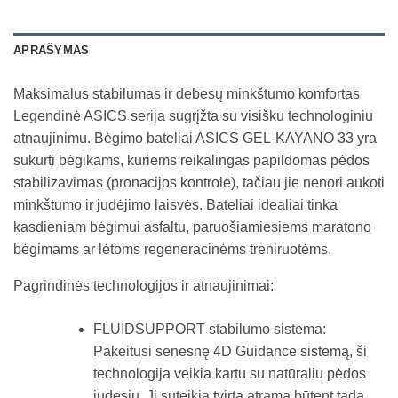
APRAŠYMAS
Maksimalus stabilumas ir debesų minkštumo komfortas
Legendinė ASICS serija sugrįžta su visišku technologiniu
atnaujinimu. Bėgimo bateliai ASICS GEL-KAYANO 33 yra
sukurti bėgikams, kuriems reikalingas papildomas pėdos
stabilizavimas (pronacijos kontrolė), tačiau jie nenori aukoti
minkštumo ir judėjimo laisvės. Bateliai idealiai tinka
kasdieniam bėgimui asfaltu, paruošiamiesiems maratono
bėgimams ar lėtoms regeneracinėms treniruotėms.
Pagrindinės technologijos ir atnaujinimai:
FLUIDSUPPORT stabilumo sistema:
Pakeitusi senesnę 4D Guidance sistemą, ši
technologija veikia kartu su natūraliu pėdos
judesiu. Ji suteikia tvirtą atramą būtent tada,