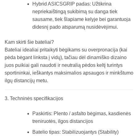
Hybrid ASICSGRIP padas: Užtikrina
nepriekaištingą sukibimą su danga tiek
sausame, tiek šlapiame kelyje bei garantuoja
didesnį pado atsparumą nusidėvėjimui.
Kam skirti šie bateliai?
Bateliai idealiai pritaikyti bėgikams su overpronacija (kai
pėda bėgant linksta į vidų), tačiau dėl dinamiško dizaino
juos puikiai gali naudoti ir neutralią pėdos keltį turintys
sportininkai, ieškantys maksimalios apsaugos ir minkštumo
ilgų distancijų metu.
3. Techninės specifikacijos
Paskirtis: Plento / asfalto bėgimas, kasdienės
treniruotės, ilgos distancijos
Batelio tipas: Stabilizuojantys (Stability)