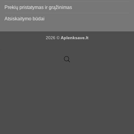
Prekių pristatymas ir grąžinimas
Atsiskaitymo būdai
2026 ©
Aplenksave.lt