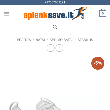
+37067009191
Skip
to
0
content
PRADŽIA
/
BATAI
/
BĖGIMO BATAI
/
STABILŪS
-5%