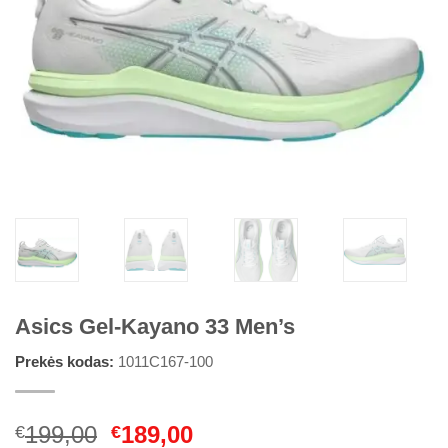
Asics Gel-Kayano 33 Men’s
Prekės kodas:
1011C167-100
Original
Current
199,00
189,00
€
€