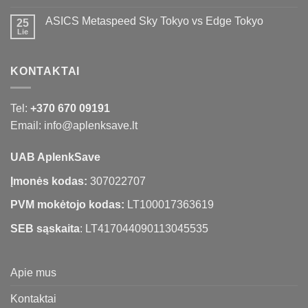
ASICS Metaspeed Sky Tokyo vs Edge Tokyo
25
Lie
KONTAKTAI
Tel:
+370 670 09191
Email: info@aplenksave.lt
UAB AplenkSave
Įmonės kodas:
307022707
PVM mokėtojo kodas:
LT100017363619
SEB sąskaita
: LT417044090113045535
Apie mus
Kontaktai