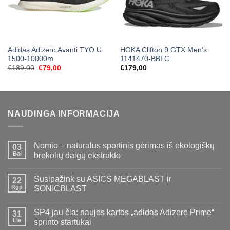
Adidas Adizero Avanti TYO U
HOKA Clifton 9 GTX Men’s
1500-10000m
1141470-BBLC
Original
Current
€
189,00
€
79,00
€
179,00
price
price
was:
is:
€189,00.
€79,00.
NAUDINGA INFORMACIJA
Nomio – natūralus sportinis gėrimas iš ekologiškų
03
Bal
brokolių daigų ekstrakto
Susipažink su ASICS MEGABLAST ir
22
Rgp
SONICBLAST
SP4 jau čia: naujos kartos „adidas Adizero Prime“
31
Lie
sprinto startukai