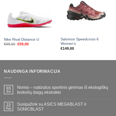
Salomon Speedcross 6
Nike Rival Distance U
Women’s
Original
Current
€
99,00
€
59,00
price
price
€
149,00
was:
is:
€99,00.
€59,00.
NAUDINGA INFORMACIJA
Nomio – natūralus sportinis gėrimas iš ekologiškų
03
Bal
brokolių daigų ekstrakto
Susipažink su ASICS MEGABLAST ir
22
Rgp
SONICBLAST