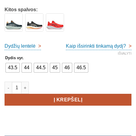
Kitos spalvos:
Dydžių lentelė
>
Kaip išsirinkti tinkamą dydį?
>
IŠVALYTI
Dydis vyr.
43.5
44
44.5
45
46
46.5
produkto kiekis: Asics Gel-Nimbus 27 Men's
Į KREPŠELĮ