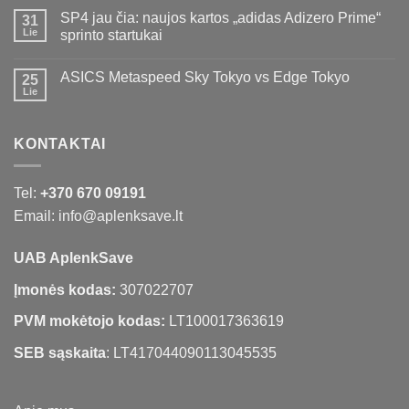
SP4 jau čia: naujos kartos „adidas Adizero Prime“
31
Lie
sprinto startukai
ASICS Metaspeed Sky Tokyo vs Edge Tokyo
25
Lie
KONTAKTAI
Tel:
+370 670 09191
Email: info@aplenksave.lt
UAB AplenkSave
Įmonės kodas:
307022707
PVM mokėtojo kodas:
LT100017363619
SEB sąskaita
: LT417044090113045535