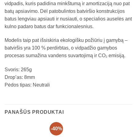
vidpadis, kuris padidina minkštumą ir amortizaciją nuo pat
batų apsiavimo. Dėl patobulintos batviršio konstrukcijos
batus lengviau apsiauti ir nusiauti, o specialios auselės ant
kulno padaro batus dar funkcionalesnius.
Modelis taip pat išsiskiria ekologišku požiūriu į gamybą –
batviršis yra 100 % perdirbtas, o vidpadžio gamybos
procesas sumažina vandens suvartojimą ir CO₂ emisiją.
Svoris: 265g
Drop’as: 8mm
Pėdos tipas: Neutrali
PANAŠŪS PRODUKTAI
-40%