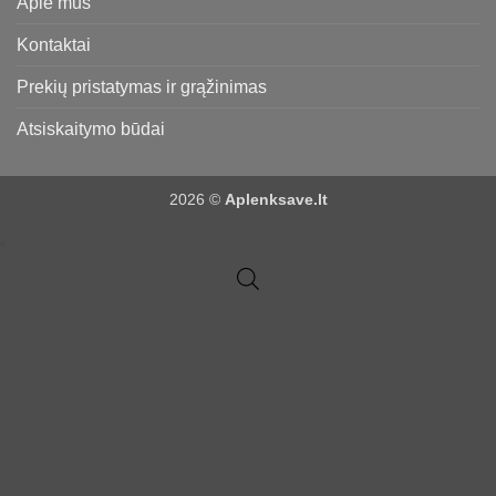
Apie mus
Kontaktai
Prekių pristatymas ir grąžinimas
Atsiskaitymo būdai
2026 ©
Aplenksave.lt