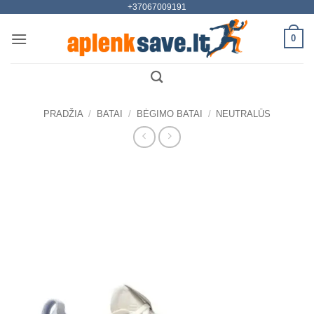
+37067009191
Skip
to
0
content
PRADŽIA
/
BATAI
/
BĖGIMO BATAI
/
NEUTRALŪS