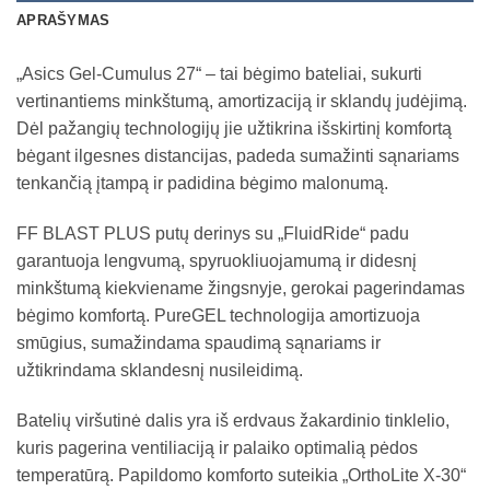
APRAŠYMAS
„Asics Gel-Cumulus 27“ – tai bėgimo bateliai, sukurti
vertinantiems minkštumą, amortizaciją ir sklandų judėjimą.
Dėl pažangių technologijų jie užtikrina išskirtinį komfortą
bėgant ilgesnes distancijas, padeda sumažinti sąnariams
tenkančią įtampą ir padidina bėgimo malonumą.
FF BLAST PLUS putų derinys su „FluidRide“ padu
garantuoja lengvumą, spyruokliuojamumą ir didesnį
minkštumą kiekviename žingsnyje, gerokai pagerindamas
bėgimo komfortą. PureGEL technologija amortizuoja
smūgius, sumažindama spaudimą sąnariams ir
užtikrindama sklandesnį nusileidimą.
Batelių viršutinė dalis yra iš erdvaus žakardinio tinklelio,
kuris pagerina ventiliaciją ir palaiko optimalią pėdos
temperatūrą. Papildomo komforto suteikia „OrthoLite X-30“