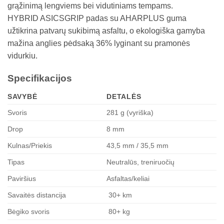
grąžinimą lengviems bei vidutiniams tempams.​
HYBRID ASICSGRIP padas su AHARPLUS guma
užtikrina patvarų sukibimą asfaltu, o ekologiška gamyba
mažina anglies pėdsaką 36% lyginant su pramonės
vidurkiu.​
Specifikacijos
SAVYBĖ
DETALĖS
Svoris
281 g (vyriška) ​
Drop
8 mm ​
Kulnas/Priekis
43,5 mm / 35,5 mm ​
Tipas
Neutralūs, treniruočių ​
Paviršius
Asfaltas/keliai ​
Savaitės distancija
30+ km ​
Bėgiko svoris
80+ kg ​