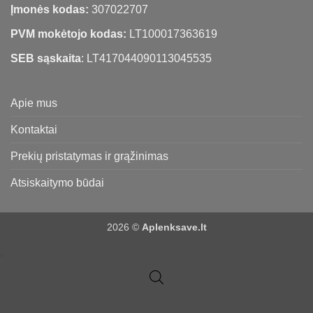
Įmonės kodas:
307022707
PVM mokėtojo kodas:
LT100017363619
SEB sąskaita
: LT417044090113045535
Apie mus
Kontaktai
Prekių pristatymas ir grąžinimas
Atsiskaitymo būdai
2026 ©
Aplenksave.lt