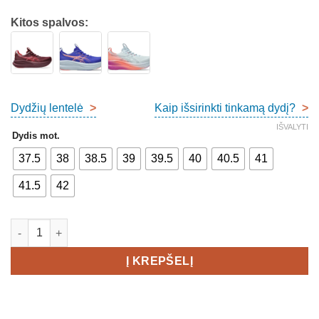
Kitos spalvos:
Dydžių lentelė
>
Kaip išsirinkti tinkamą dydį?
>
IŠVALYTI
Dydis mot.
37.5
38
38.5
39
39.5
40
40.5
41
41.5
42
produkto kiekis: Asics Gel-Nimbus 28 Women's
Į KREPŠELĮ