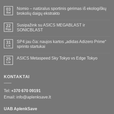
Nomio – natūralus sportinis gėrimas iš ekologiškų
03
Bal
brokolių daigų ekstrakto
Susipažink su ASICS MEGABLAST ir
22
Rgp
SONICBLAST
SP4 jau čia: naujos kartos „adidas Adizero Prime“
31
Lie
sprinto startukai
ASICS Metaspeed Sky Tokyo vs Edge Tokyo
25
Lie
KONTAKTAI
Tel:
+370 670 09191
Email: info@aplenksave.lt
UAB AplenkSave