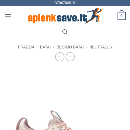
+37067009191
Skip
to
0
content
PRADŽIA
/
BATAI
/
BĖGIMO BATAI
/
NEUTRALŪS