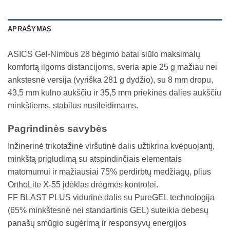
APRAŠYMAS
ASICS Gel-Nimbus 28 bėgimo batai siūlo maksimalų
komfortą ilgoms distancijoms, sveria apie 25 g mažiau nei
ankstesnė versija (vyriška 281 g dydžio), su 8 mm dropu,
43,5 mm kulno aukščiu ir 35,5 mm priekinės dalies aukščiu
minkštiems, stabilūs nusileidimams.​
Pagrindinės savybės
Inžinerinė trikotažinė viršutinė dalis užtikrina kvėpuojantį,
minkštą prigludimą su atspindinčiais elementais
matomumui ir mažiausiai 75% perdirbtų medžiagų, plius
OrthoLite X-55 įdėklas drėgmės kontrolei.​
FF BLAST PLUS vidurinė dalis su PureGEL technologija
(65% minkštesnė nei standartinis GEL) suteikia debesų
panašų smūgio sugėrimą ir responsyvų energijos