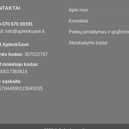
NTAKTAI
Apie mus
Kontaktai
+370 670 09191
l: info@aplenksave.lt
Prekių pristatymas ir grąžini
Atsiskaitymo būdai
 AplenkSave
nės kodas:
307022707
 mokėtojo kodas:
00017363619
 sąskaita
:
17044090113045535