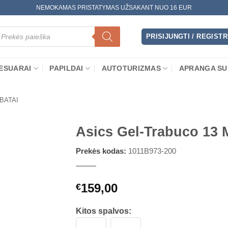
NEMOKAMAS PRISTATYMAS UŽSAKANT NUO 16 EUR
oducts
arch
PRISIJUNGTI / REGIST
ESUARAI
PAPILDAI
AUTOTURIZMAS
APRANGA SU
 BATAI
Asics Gel-Trabuco 13 
Prekės kodas:
1011B973-200
159,00
€
Kitos spalvos: