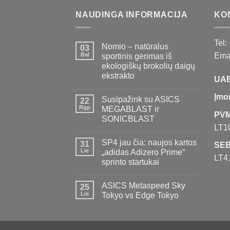
NAUDINGA INFORMACIJA
KO
Tel:
Nomio – natūralus
03
Bal
Emai
sportinis gėrimas iš
ekologiškų brokolių daigų
ekstrakto
UAB
Įmo
Susipažink su ASICS
22
Rgp
MEGABLAST ir
PVM
SONICBLAST
LT1
SP4 jau čia: naujos kartos
31
SEB
Lie
„adidas Adizero Prime“
LT4
sprinto startukai
ASICS Metaspeed Sky
25
Lie
Tokyo vs Edge Tokyo