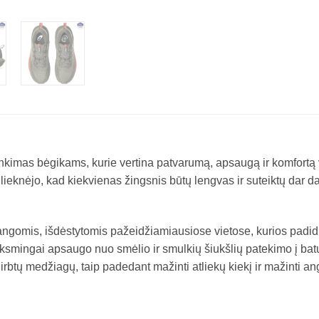
inkimas bėgikams, kurie vertina patvarumą, apsaugą ir komfortą
ulieknėjo, kad kiekvienas žingsnis būtų lengvas ir suteiktų dar d
rdangomis, išdėstytomis pažeidžiamiausiose vietose, kurios padi
iksmingai apsaugo nuo smėlio ir smulkių šiukšlių patekimo į batus,
rbtų medžiagų, taip padedant mažinti atliekų kiekį ir mažinti a