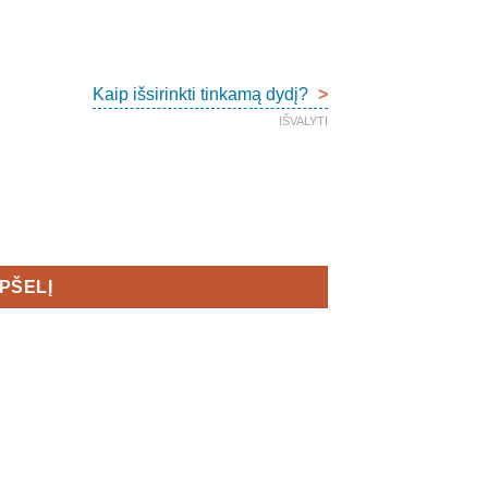
Kaip išsirinkti tinkamą dydį?
>
IŠVALYTI
s
EPŠELĮ