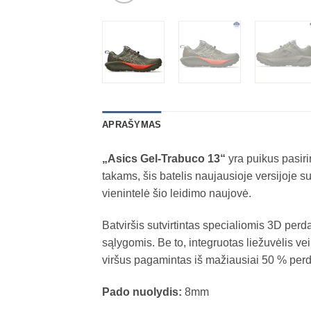
APRAŠYMAS
„Asics Gel-Trabuco 13“
yra puikus pasir
takams, šis batelis naujausioje versijoje s
vienintelė šio leidimo naujovė.
Batviršis sutvirtintas specialiomis 3D pe
sąlygomis. Be to, integruotas liežuvėlis ve
viršus pagamintas iš mažiausiai 50 % perdi
Pado nuolydis:
8mm