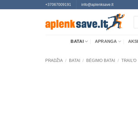
Skip
+37067009191
info@aplenksave.lt
to
Pr
content
se
BATAI
APRANGA
AKS
PRADŽIA
/
BATAI
/
BĖGIMO BATAI
/
TRAIL'O