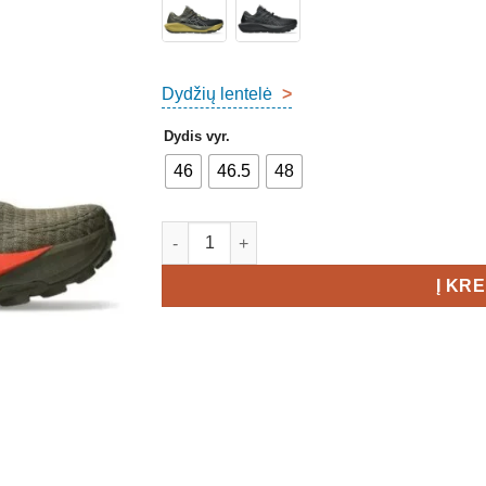
Dydžių lentelė
>
Dydis vyr.
46
46.5
48
produkto kiekis: Asics Gel-Trabuco 13 Men'
Į KR