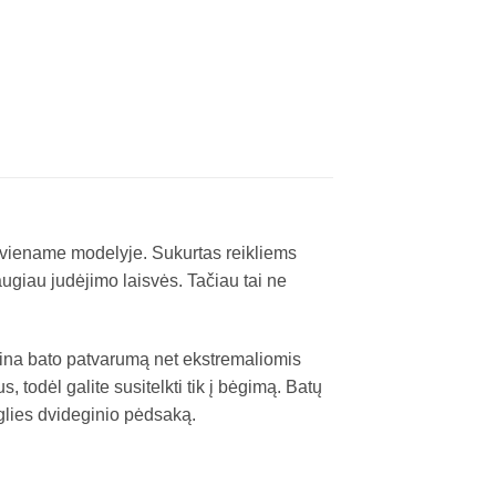
 viename modelyje. Sukurtas reikliems
augiau judėjimo laisvės. Tačiau tai ne
dina bato patvarumą net ekstremaliomis
 todėl galite susitelkti tik į bėgimą. Batų
nglies dvideginio pėdsaką.