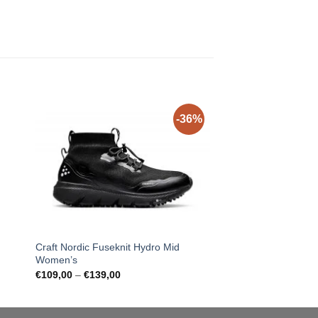
-36%
Craft Nordic Fuseknit Hydro Mid
Adidas Adizero Avan
Women’s
10000m
Price
Original
Curr
€
109,00
–
€
139,00
€
189,00
€
79,00
range:
price
pric
€109,00
was:
is:
through
€189,00.
€79,
€139,00