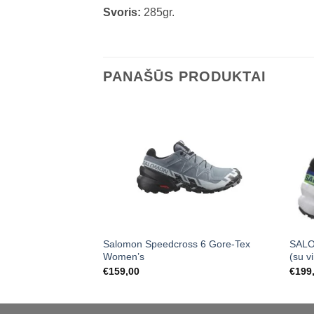
Svoris:
285gr.
PANAŠŪS PRODUKTAI
Salomon Speedcross 6 Gore-Tex
SALO
Women’s
(su v
€
159,00
€
199