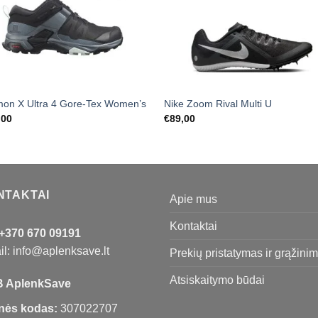
mon X Ultra 4 Gore-Tex Women’s
Nike Zoom Rival Multi U
,00
€
89,00
NTAKTAI
Apie mus
Kontaktai
+370 670 09191
l: info@aplenksave.lt
Prekių pristatymas ir grąžini
Atsiskaitymo būdai
 AplenkSave
nės kodas:
307022707