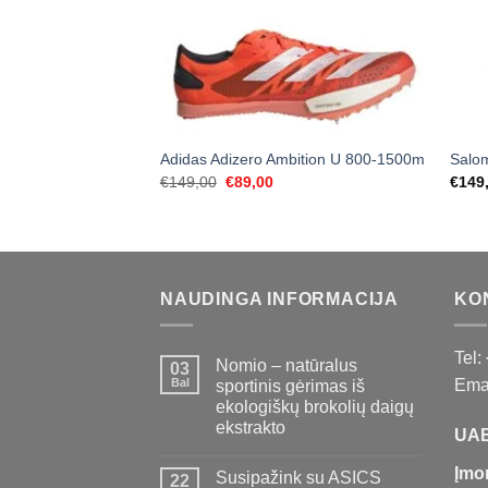
Adidas Adizero Ambition U 800-1500m
Salo
Original
Current
€
149,00
€
89,00
€
149
price
price
was:
is:
€149,00.
€89,00.
NAUDINGA INFORMACIJA
KO
Tel:
Nomio – natūralus
03
Bal
Emai
sportinis gėrimas iš
ekologiškų brokolių daigų
ekstrakto
UAB
Įmo
Susipažink su ASICS
22