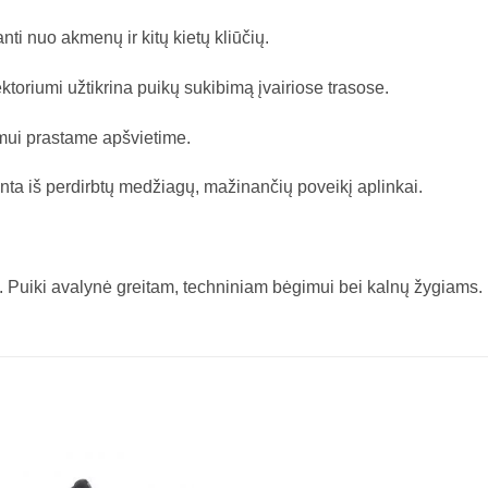
ti nuo akmenų ir kitų kietų kliūčių.
riumi užtikrina puikų sukibimą įvairiose trasose.
mui prastame apšvietime.
ta iš perdirbtų medžiagų, mažinančių poveikį aplinkai.
. Puiki avalynė greitam, techniniam bėgimui bei kalnų žygiams.