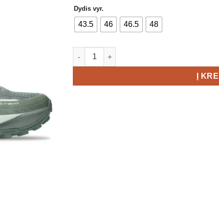
Dydis vyr.
43.5
46
46.5
48
produkto kiekis: Asics Gel-Trabuco MT GTX 
Į KR