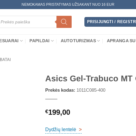
NEMOKAMAS PRISTATYMAS UŽSAKANT NUO 16 EUR
oducts
arch
PRISIJUNGTI / REGIST
ESUARAI
PAPILDAI
AUTOTURIZMAS
APRANGA SU
 BATAI
Asics Gel-Trabuco MT 
Prekės kodas:
1011C085-400
199,00
€
Dydžių lentelė
>