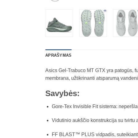
APRAŠYMAS
Asics Gel-Trabuco MT GTX yra patogūs, funk
membrana, užtikrinanti atsparumą vandeniui 
Savybės:
Gore-Tex Invisible Fit sistema: neperšlam
Vidutinio aukščio konstrukcija su tvirtu
FF BLAST™ PLUS vidpadis, suteikiantis