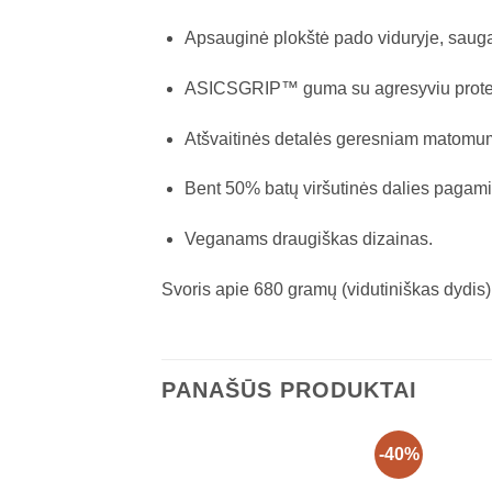
Apsauginė plokštė pado viduryje, saugan
ASICSGRIP™ guma su agresyviu protekto
Atšvaitinės detalės geresniam matomu
Bent 50% batų viršutinės dalies pagamin
Veganams draugiškas dizainas.
Svoris apie 680 gramų (vidutiniškas dydis)
PANAŠŪS PRODUKTAI
-40%