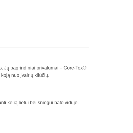
s. Jų pagrindiniai privalumai – Gore-Tex®
oją nuo įvairių kliūčių.
ti kelią lietui bei sniegui bato viduje.