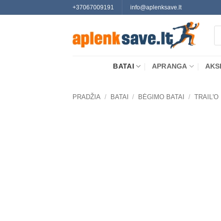
Skip
+37067009191
info@aplenksave.lt
to
Pr
content
se
BATAI
APRANGA
AKS
PRADŽIA
/
BATAI
/
BĖGIMO BATAI
/
TRAIL'O