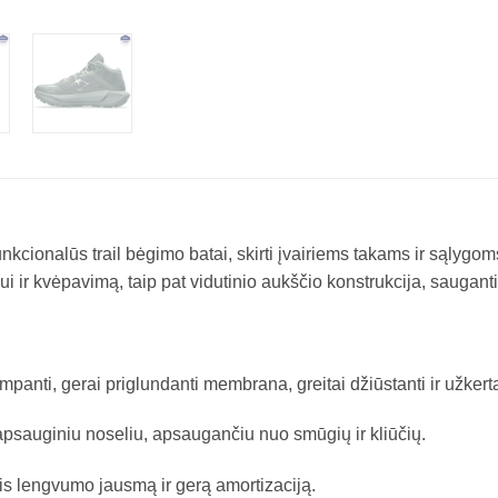
cionalūs trail bėgimo batai, skirti įvairiems takams ir sąlygom
ir kvėpavimą, taip pat vidutinio aukščio konstrukcija, sauganti k
panti, gerai priglundanti membrana, greitai džiūstanti ir užkertan
 apsauginiu noseliu, apsaugančiu nuo smūgių ir kliūčių.
 lengvumo jausmą ir gerą amortizaciją.