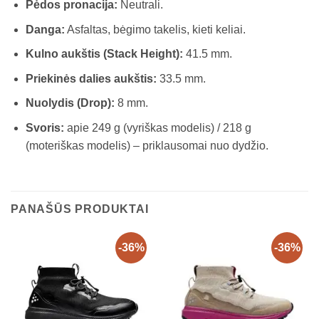
Pėdos pronacija:
Neutrali.
Danga:
Asfaltas, bėgimo takelis, kieti keliai.
Kulno aukštis (Stack Height):
41.5 mm.
Priekinės dalies aukštis:
33.5 mm.
Nuolydis (Drop):
8 mm.
Svoris:
apie 249 g (vyriškas modelis) / 218 g
(moteriškas modelis) – priklausomai nuo dydžio.
PANAŠŪS PRODUKTAI
-36%
-36%