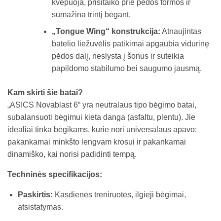
kvėpuoja, prisitaiko prie pėdos formos ir
sumažina trintį bėgant.
„Tongue Wing“ konstrukcija:
Atnaujintas
batelio liežuvėlis patikimai apgaubia vidurinę
pėdos dalį, neslysta į šonus ir suteikia
papildomo stabilumo bei saugumo jausmą.
Kam skirti šie batai?
„ASICS Novablast 6“ yra neutralaus tipo bėgimo batai,
subalansuoti bėgimui kieta danga (asfaltu, plentu). Jie
idealiai tinka bėgikams, kurie nori universalaus apavo:
pakankamai minkšto lengvam krosui ir pakankamai
dinamiško, kai norisi padidinti tempą.
Techninės specifikacijos:
Paskirtis:
Kasdienės treniruotės, ilgieji bėgimai,
atsistatymas.