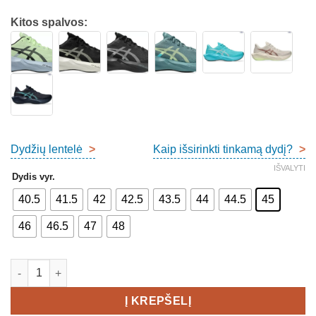
Kitos spalvos:
Dydžių lentelė
>
Kaip išsirinkti tinkamą dydį?
>
IŠVALYTI
Dydis vyr.
40.5
41.5
42
42.5
43.5
44
44.5
45
46
46.5
47
48
produkto kiekis: Asics Novablast 6 Men's
Į KREPŠELĮ