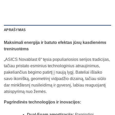
APRAŠYMAS
Maksimali energija ir batuto efektas jūsų kasdienėms
treniruotėms
„ASICS Novablast 6“ tęsia populiariosios serijos tradicijas,
tačiau pristato esminius technologinius atnaujinimus,
pakeliančius bėgimo patirtį į naują lygį. Bateliai išlaiko
savo ikonišką, geometrinį vidpadžio dizainą, tačiau siūlo
dar minkštesnį nusileidimą ir gyvesnį, labiau reaguojantį
atsispyrimą nuo žemės.
Pagrindinės technologijos ir inovacijos:
Dual-Foam amortizacija:
Pagrindinį