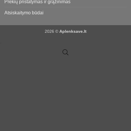
Prekių pristatymas ir grąžinimas
Atsiskaitymo būdai
2026 ©
Aplenksave.lt