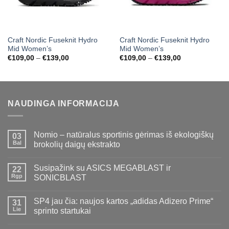
Craft Nordic Fuseknit Hydro
Craft Nordic Fuseknit Hydro
Mid Women’s
Mid Women’s
Price
Price
€
109,00
–
€
139,00
€
109,00
–
€
139,00
range:
range:
€109,00
€109,00
through
through
€139,00
€139,00
NAUDINGA INFORMACIJA
Nomio – natūralus sportinis gėrimas iš ekologiškų
03
Bal
brokolių daigų ekstrakto
Susipažink su ASICS MEGABLAST ir
22
Rgp
SONICBLAST
SP4 jau čia: naujos kartos „adidas Adizero Prime“
31
Lie
sprinto startukai