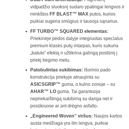
vidpadžio sluoksnį sudaro ypatingai lengvos ir
minkštos
FF BLAST™ MAX
putos, kurios
puikiai sugeria smūgius ir tausoja sąnarius.
FF TURBO™ SQUARED elementas:
Priekinėje pėdos dalyje integruotas specialus
premium klasės putų intarpas, kuris sukuria
„batuto“ efektą ir užtikrina galingą postūmį į
priekį bėgimo metu.
Patobulintas sukibimas:
Išorinio pado
konstrukcija priekyje atnaujinta su
ASICSGRIP™
guma, o kulno zonoje – su
AHAR™ LO
guma. Tai garantuoja
nepriekaištingą sukibimą su danga net ir
posūkiuose ar ant drėgno asfalto.
„Engineered Woven“ viršus:
Naujos kartos
austa medžiaga yra itin lengva, puikiai