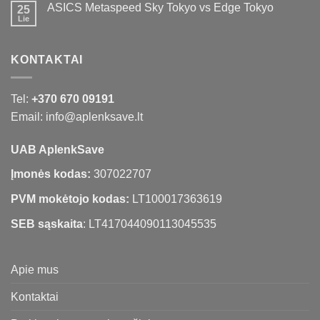
ASICS Metaspeed Sky Tokyo vs Edge Tokyo
25
Lie
KONTAKTAI
Tel:
+370 670 09191
Email: info@aplenksave.lt
UAB AplenkSave
Įmonės kodas:
307022707
PVM mokėtojo kodas:
LT100017363619
SEB sąskaita
: LT417044090113045535
Apie mus
Kontaktai