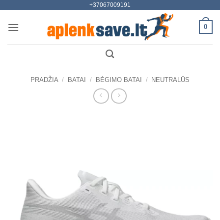
+37067009191
Skip
to
0
content
PRADŽIA
/
BATAI
/
BĖGIMO BATAI
/
NEUTRALŪS