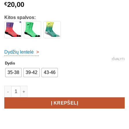
20,00
€
Kitos spalvos:
Dydžių lentelė
>
IŠVALYTI
Dydis
35-38
39-42
43-46
produkto kiekis: Asics Performance Run Crew Running Socks
Į KREPŠELĮ