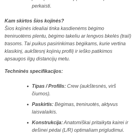
perkaisti.
Kam skirtos šios kojinės?
Šios kojinės idealiai tinka kasdienėms bėgimo
treniruotėms plentu, bėgimo takeliu ar lengvos bkelės (trail)
trasoms. Tai puikus pasirinkimas bėgikams, kurie vertina
klasikinį, aukštesnį kojinių profilį ir ieško patikimos
apsaugos ilgų distancijų metu.
Techninės specifikacijos:
Tipas / Profilis:
Crew (aukštesnės, virš
čiurnos).
Paskirtis:
Bėgimas, treniruotės, aktyvus
laisvalaikis.
Konstrukcija:
Anatomiškai pritaikyta kairei ir
dešinei pėdai (L/R) optimaliam prigludimui.