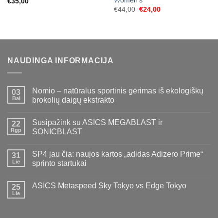
Women’s
€
35,00
Original
Current
€
44,00
€
24,00
price
price
was:
is:
€44,00.
€24,00.
NAUDINGA INFORMACIJA
Nomio – natūralus sportinis gėrimas iš ekologiškų
03
Bal
brokolių daigų ekstrakto
Susipažink su ASICS MEGABLAST ir
22
Rgp
SONICBLAST
SP4 jau čia: naujos kartos „adidas Adizero Prime“
31
Lie
sprinto startukai
ASICS Metaspeed Sky Tokyo vs Edge Tokyo
25
Lie