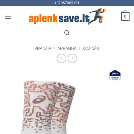
+37067009191
Skip
to
0
content
PRADŽIA
/
APRANGA
/
KOJINĖS