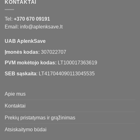
KONTAKTAI
Tel:
+370 670 09191
Email: info@aplenksave.lt
UAB AplenkSave
Įmonės kodas:
307022707
PVM mokėtojo kodas:
LT100017363619
SEB sąskaita
: LT417044090113045535
Apie mus
Kontaktai
Prekių pristatymas ir grąžinimas
Atsiskaitymo būdai