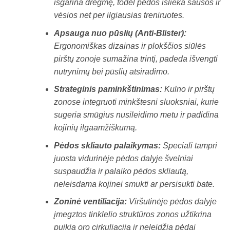
išgarina drėgmę, todėl pėdos išlieka sausos ir
vėsios net per ilgiausias treniruotes.
Apsauga nuo pūslių (Anti-Blister):
Ergonomiškas dizainas ir plokščios siūlės
pirštų zonoje sumažina trintį, padeda išvengti
nutrynimų bei pūslių atsiradimo.
Strateginis paminkštinimas:
Kulno ir pirštų
zonose integruoti minkštesni sluoksniai, kurie
sugeria smūgius nusileidimo metu ir padidina
kojinių ilgaamžiškumą.
Pėdos skliauto palaikymas:
Speciali tampri
juosta vidurinėje pėdos dalyje švelniai
suspaudžia ir palaiko pėdos skliautą,
neleisdama kojinei smukti ar persisukti bate.
Zoninė ventiliacija:
Viršutinėje pėdos dalyje
įmegztos tinklelio struktūros zonos užtikrina
puikią oro cirkuliaciją ir neleidžia pėdai