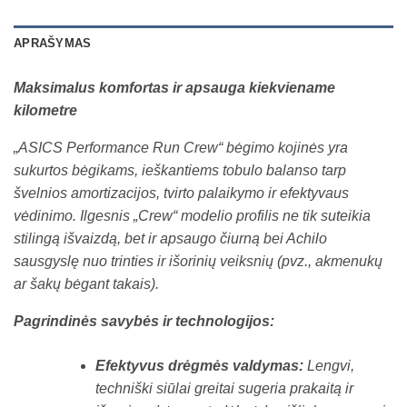
APRAŠYMAS
Maksimalus komfortas ir apsauga kiekviename
kilometre
„ASICS Performance Run Crew“ bėgimo kojinės yra
sukurtos bėgikams, ieškantiems tobulo balanso tarp
švelnios amortizacijos, tvirto palaikymo ir efektyvaus
vėdinimo. Ilgesnis „Crew“ modelio profilis ne tik suteikia
stilingą išvaizdą, bet ir apsaugo čiurną bei Achilo
sausgyslę nuo trinties ir išorinių veiksnių (pvz., akmenukų
ar šakų bėgant takais).
Pagrindinės savybės ir technologijos:
Efektyvus drėgmės valdymas:
Lengvi,
techniški siūlai greitai sugeria prakaitą ir