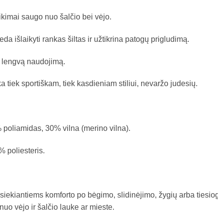
imai saugo nuo šalčio bei vėjo.​
 išlaikyti rankas šiltas ir užtikrina patogų prigludimą.​
 lengvą naudojimą.​
a tiek sportiškam, tiek kasdieniam stiliui, nevaržo judesių.​
poliamidas, 30% vilna (merino vilna).​
poliesteris.​
siekiantiems komforto po bėgimo, slidinėjimo, žygių arba tiesiog 
uo vėjo ir šalčio lauke ar mieste.​