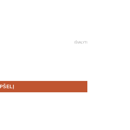
IŠVALYTI
Zip Jacket - Women's
EPŠELĮ