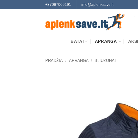
Skip
+37067009191
info@aplenksave.lt
to
Pr
content
se
BATAI
APRANGA
AKS
PRADŽIA
/
APRANGA
/
BLIUZONAI