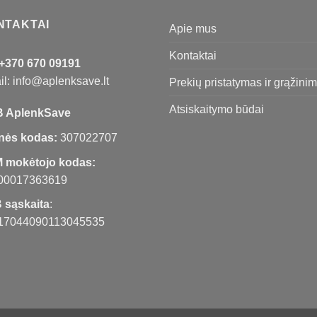
NTAKTAI
Apie mus
Kontaktai
+370 670 09191
l: info@aplenksave.lt
Prekių pristatymas ir grąžini
Atsiskaitymo būdai
 AplenkSave
nės kodas:
307022707
 mokėtojo kodas:
00017363619
 sąskaita
:
17044090113045535