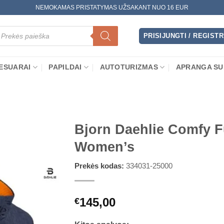
NEMOKAMAS PRISTATYMAS UŽSAKANT NUO 16 EUR
oducts
arch
PRISIJUNGTI / REGIST
ESUARAI
PAPILDAI
AUTOTURIZMAS
APRANGA SU
Bjorn Daehlie Comfy Fu
Women’s
Prekės kodas:
334031-25000
145,00
€