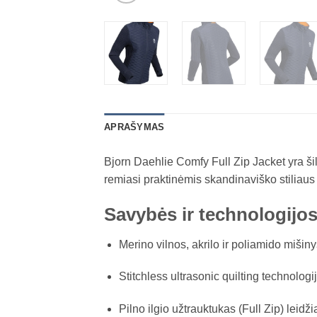
APRAŠYMAS
Bjorn Daehlie Comfy Full Zip Jacket yra šilt
remiasi praktinėmis skandinaviško stiliaus t
Savybės ir technologijo
Merino vilnos, akrilo ir poliamido mišin
Stitchless ultrasonic quilting technolog
Pilno ilgio užtrauktukas (Full Zip) leidž