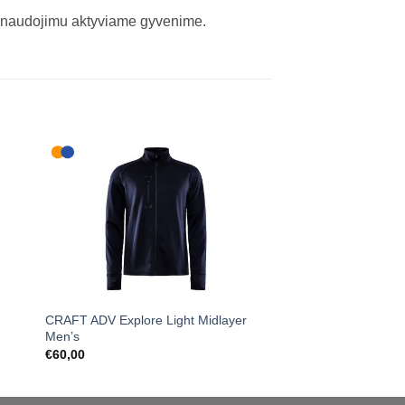
 panaudojimu aktyviame gyvenime.
CRAFT ADV Explore Light Midlayer
COMPRESSPORT Und
Men’s
Quad
€
60,00
€
59,00