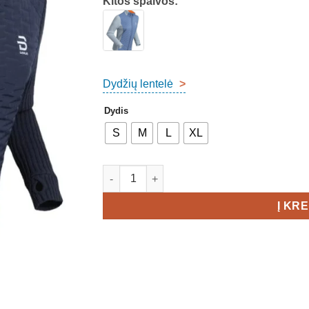
Kitos spalvos:
Dydžių lentelė
>
Dydis
S
M
L
XL
produkto kiekis: Bjorn Daehlie Comfy Full 
Į KR