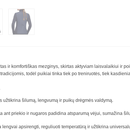
as ir komfortiškas mezginys, skirtas aktyviam laisvalaikiui ir poi
radicijomis, todėl puikiai tinka tiek po treniruotės, tiek kasdie
s
ys užtikrina šilumą, lengvumą ir puikų drėgmės valdymą.​
ija ant priekio ir nugaros padidina atsparumą vėjui, sumažina šil
ia lengvai apsirengti, reguliuoti temperatūrą ir užtikrina univer