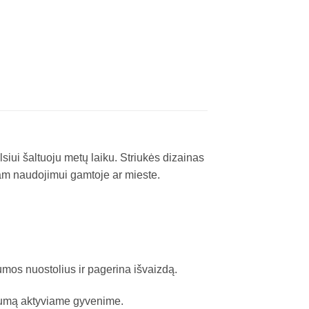
lsiui šaltuoju metų laiku. Striukės dizainas
niam naudojimui gamtoje ar mieste.​
umos nuostolius ir pagerina išvaizdą.​
salumą aktyviame gyvenime.​