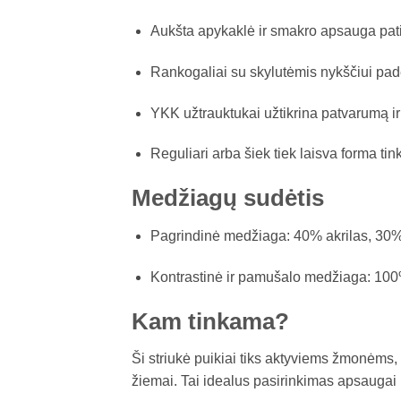
Aukšta apykaklė ir smakro apsauga patik
Rankogaliai su skylutėmis nykščiui padeda
YKK užtrauktukai užtikrina patvarumą ir
Reguliari arba šiek tiek laisva forma tink
Medžiagų sudėtis
Pagrindinė medžiaga: 40% akrilas, 30% 
Kontrastinė ir pamušalo medžiaga: 100% 
Kam tinkama?
Ši striukė puikiai tiks aktyviems žmonėms, 
žiemai. Tai idealus pasirinkimas apsaugai n