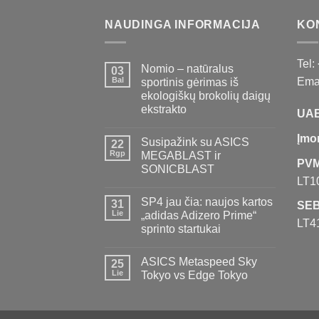
NAUDINGA INFORMACIJA
KO
Tel:
Nomio – natūralus
03
Bal
Emai
sportinis gėrimas iš
ekologiškų brokolių daigų
ekstrakto
UAB
Įmo
Susipažink su ASICS
22
Rgp
MEGABLAST ir
PVM
SONICBLAST
LT1
SP4 jau čia: naujos kartos
31
SEB
Lie
„adidas Adizero Prime“
LT4
sprinto startukai
ASICS Metaspeed Sky
25
Lie
Tokyo vs Edge Tokyo