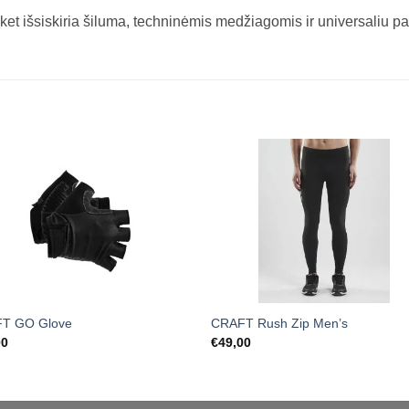
ket išsiskiria šiluma, techninėmis medžiagomis ir universaliu
T GO Glove
CRAFT Rush Zip Men’s
00
€
49,00