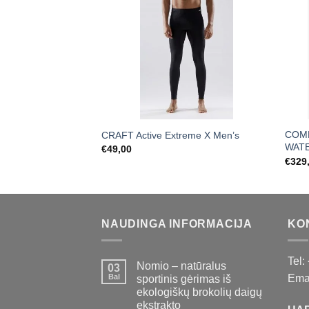
COM
CRAFT Active Extreme X Men’s
WATE
€
49,00
€
329
NAUDINGA INFORMACIJA
KO
Tel:
Nomio – natūralus
03
Bal
Emai
sportinis gėrimas iš
ekologiškų brokolių daigų
ekstrakto