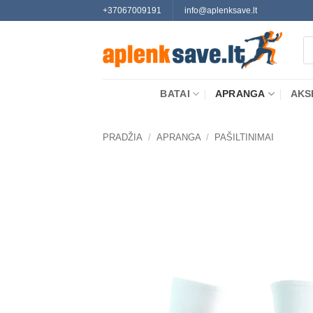
Skip
+37067009191
info@aplenksave.lt
to
Pr
content
se
BATAI
APRANGA
AKS
PRADŽIA
/
APRANGA
/
PAŠILTINIMAI