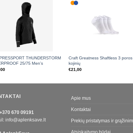
PRESSPORT THUNDERSTORM
Craft Greatness Shaftless 3 poros
RPROOF 25/75 Men’s
kojinių
,00
€
21,00
NTAKTAI
Apie mus
Kontaktai
+370 670 09191
l: info@aplenksave.lt
Prekių pristatymas ir grąžini
Atsiskaitymo būdai