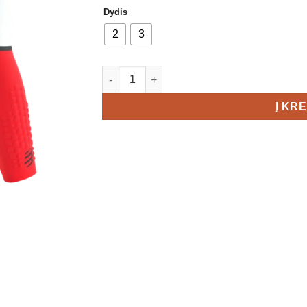
Dydis
2
3
produkto kiekis: COMPRESSPORT ARMFO
Į KR