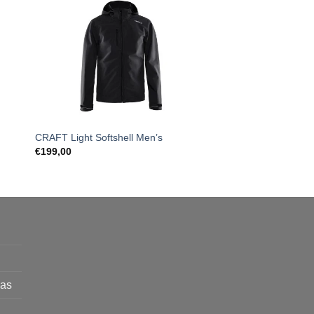
CRAFT Light Softshell Men’s
Craft Pro Control 9″ k
€
199,00
€
21,00
mas