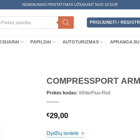
NEMOKAMAS PRISTATYMAS UŽSAKANT NUO 16 EUR
oducts
arch
PRISIJUNGTI / REGIST
ESUARAI
PAPILDAI
AUTOTURIZMAS
APRANGA SU
COMPRESSPORT ARM
Prekės kodas:
White/Fluo-Red
29,00
€
Dydžių lentelė
>