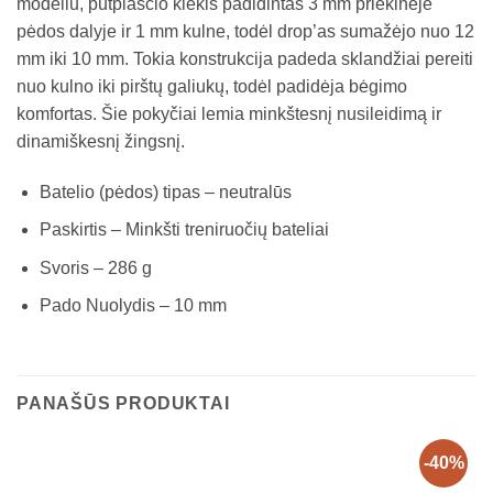
modeliu, putplasčio kiekis padidintas 3 mm priekinėje
pėdos dalyje ir 1 mm kulne, todėl drop’as sumažėjo nuo 12
mm iki 10 mm. Tokia konstrukcija padeda sklandžiai pereiti
nuo kulno iki pirštų galiukų, todėl padidėja bėgimo
komfortas. Šie pokyčiai lemia minkštesnį nusileidimą ir
dinamiškesnį žingsnį.
Batelio (pėdos) tipas – neutralūs
Paskirtis – Minkšti treniruočių bateliai
Svoris – 286 g
Pado Nuolydis – 10 mm
PANAŠŪS PRODUKTAI
-40%