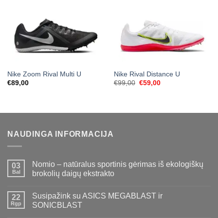
Nike Zoom Rival Multi U
Nike Rival Distance U
Original
Current
€
89,00
€
99,00
€
59,00
price
price
was:
is:
€99,00.
€59,00.
NAUDINGA INFORMACIJA
Nomio – natūralus sportinis gėrimas iš ekologiškų
03
Bal
brokolių daigų ekstrakto
Susipažink su ASICS MEGABLAST ir
22
Rgp
SONICBLAST