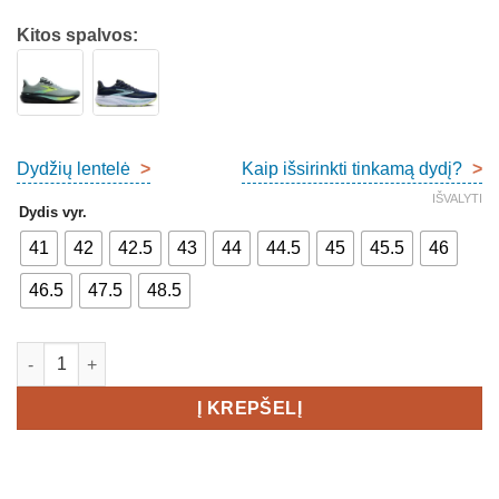
Kitos spalvos:
Dydžių lentelė
>
Kaip išsirinkti tinkamą dydį?
>
IŠVALYTI
Dydis vyr.
41
42
42.5
43
44
44.5
45
45.5
46
46.5
47.5
48.5
produkto kiekis: Brooks Ghost 17 Men's
Į KREPŠELĮ