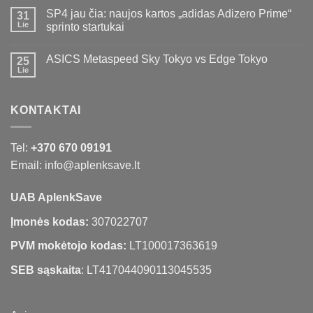
SP4 jau čia: naujos kartos „adidas Adizero Prime“
31
Lie
sprinto startukai
ASICS Metaspeed Sky Tokyo vs Edge Tokyo
25
Lie
KONTAKTAI
Tel:
+370 670 09191
Email: info@aplenksave.lt
UAB AplenkSave
Įmonės kodas:
307022707
PVM mokėtojo kodas:
LT100017363619
SEB sąskaita
: LT417044090113045535