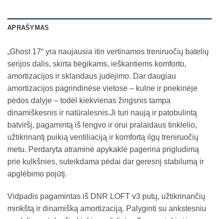
APRAŠYMAS
„Ghost 17“ yra naujausia itin vertinamos treniruočių batelių
serijos dalis, skirta bėgikams, ieškantiems komforto,
amortizacijos ir sklandaus judėjimo. Dar daugiau
amortizacijos pagrindinėse vietose – kulne ir priekinėje
pėdos dalyje – todėl kiekvienas žingsnis tampa
dinamiškesnis ir natūralesnis.Ji turi naują ir patobulintą
batviršį, pagamintą iš lengvo ir orui pralaidaus tinklelio,
užtikrinantį puikią ventiliaciją ir komfortą ilgų treniruočių
metu. Perdaryta atraminė apykaklė pagerina prigludimą
prie kulkšnies, suteikdama pėdai dar geresnį stabilumą ir
apglėbimo pojūtį.
Vidpadis pagamintas iš DNR LOFT v3 putų, užtikrinančių
minkštą ir dinamišką amortizaciją. Palyginti su ankstesniu