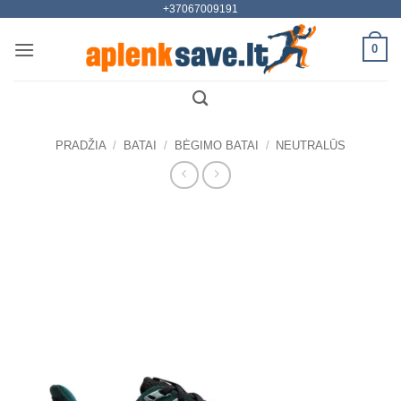
+37067009191
Skip
to
0
content
PRADŽIA
/
BATAI
/
BĖGIMO BATAI
/
NEUTRALŪS