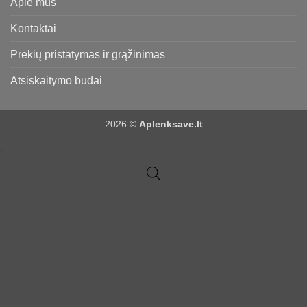
Apie mus
Kontaktai
Prekių pristatymas ir grąžinimas
Atsiskaitymo būdai
2026 ©
Aplenksave.lt