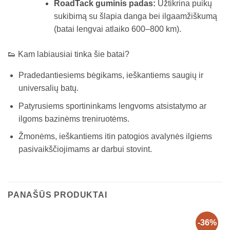
RoadTack guminis padas:
Užtikrina puikų
sukibimą su šlapia danga bei ilgaamžiškumą
(batai lengvai atlaiko 600–800 km).
👟 Kam labiausiai tinka šie batai?
Pradedantiesiems bėgikams, ieškantiems saugių ir
universalių batų.
Patyrusiems sportininkams lengvoms atsistatymo ar
ilgoms bazinėms treniruotėms.
Žmonėms, ieškantiems itin patogios avalynės ilgiems
pasivaikščiojimams ar darbui stovint.
PANAŠŪS PRODUKTAI
-36%