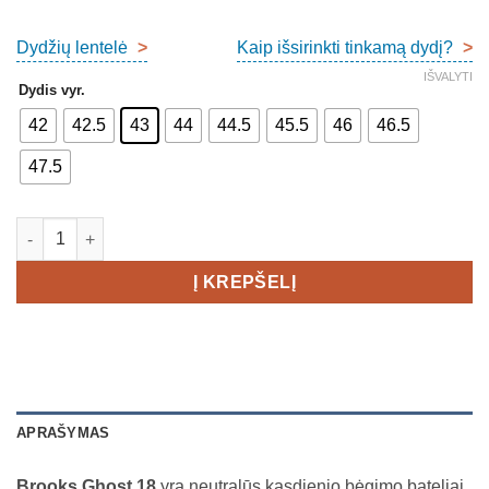
Dydžių lentelė
>
Kaip išsirinkti tinkamą dydį?
>
IŠVALYTI
Dydis vyr.
42
42.5
43
44
44.5
45.5
46
46.5
47.5
produkto kiekis: Brooks Ghost 18 Wide Men's
Į KREPŠELĮ
APRAŠYMAS
Brooks Ghost 18
yra neutralūs kasdienio bėgimo bateliai,