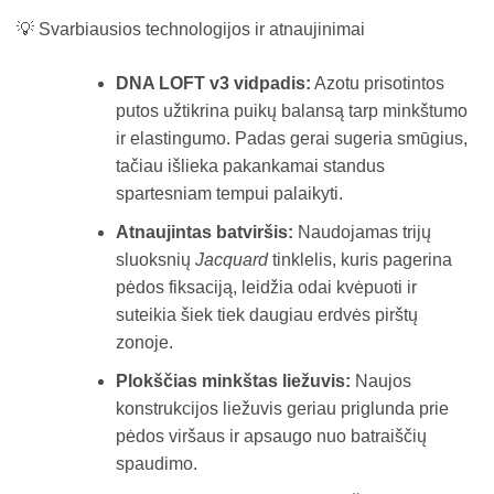
💡 Svarbiausios technologijos ir atnaujinimai
DNA LOFT v3 vidpadis:
Azotu prisotintos
putos užtikrina puikų balansą tarp minkštumo
ir elastingumo. Padas gerai sugeria smūgius,
tačiau išlieka pakankamai standus
spartesniam tempui palaikyti.
Atnaujintas batviršis:
Naudojamas trijų
sluoksnių
Jacquard
tinklelis, kuris pagerina
pėdos fiksaciją, leidžia odai kvėpuoti ir
suteikia šiek tiek daugiau erdvės pirštų
zonoje.
Plokščias minkštas liežuvis:
Naujos
konstrukcijos liežuvis geriau priglunda prie
pėdos viršaus ir apsaugo nuo batraiščių
spaudimo.