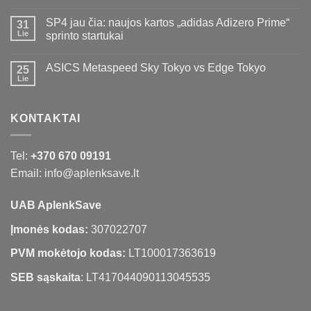
SP4 jau čia: naujos kartos „adidas Adizero Prime“
31
Lie
sprinto startukai
ASICS Metaspeed Sky Tokyo vs Edge Tokyo
25
Lie
KONTAKTAI
Tel:
+370 670 09191
Email: info@aplenksave.lt
UAB AplenkSave
Įmonės kodas:
307022707
PVM mokėtojo kodas:
LT100017363619
SEB sąskaita
: LT417044090113045535