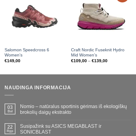
Salomon Speedcross 6
Craft Nordic Fuseknit Hydro
Women’s
Mid Women’s
Price
€
149,00
€
109,00
–
€
139,00
range:
€109,00
through
€139,00
NAUDINGA INFORMACIJA
Nomio – natūralus sportinis gėrimas iš ekologiškų
03
Bal
brokolių daigų ekstrakto
Susipažink su ASICS MEGABLAST ir
22
Rgp
SONICBLAST