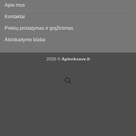
Apie mus
Kontaktai
Prekių pristatymas ir grąžinimas
Atsiskaitymo būdai
2026 ©
Aplenksave.lt