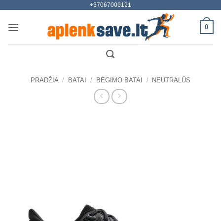
+37067009191
Skip
to
0
content
PRADŽIA
/
BATAI
/
BĖGIMO BATAI
/
NEUTRALŪS