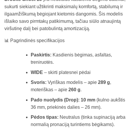
sukurti siekiant užtikrinti maksimalų komfortą, stabilumą ir
ilgaamžiškumą bėgiojant kietomis dangomis. Šis modelis
išlaiko savo pirmtakų patikimumą, tačiau siūlo atnaujintą
viršutinę dalį bei patobulintą amortizaciją.
📊 Pagrindinės specifikacijos
Paskirtis:
Kasdienis bėgimas, asfaltas,
treniruotės.
WIDE
– skirti platesnei pėdai
Svoris:
Vyriškas modelis – apie
289 g
,
moteriškas – apie
260 g
.
Pado nuolydis (Drop):
10 mm
(kulno aukštis
36 mm, priekinės dalies – 26 mm).
Pėdos tipas:
Neutralus (tinka supinaciją arba
normalią pronaciją turintiems bėgikams).