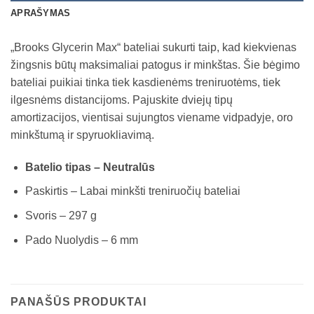
APRAŠYMAS
„Brooks Glycerin Max“ bateliai sukurti taip, kad kiekvienas
žingsnis būtų maksimaliai patogus ir minkštas. Šie bėgimo
bateliai puikiai tinka tiek kasdienėms treniruotėms, tiek
ilgesnėms distancijoms. Pajuskite dviejų tipų
amortizacijos, vientisai sujungtos viename vidpadyje, oro
minkštumą ir spyruokliavimą.
Batelio tipas – Neutralūs
Paskirtis – Labai minkšti treniruočių bateliai
Svoris – 297 g
Pado Nuolydis – 6 mm
PANAŠŪS PRODUKTAI