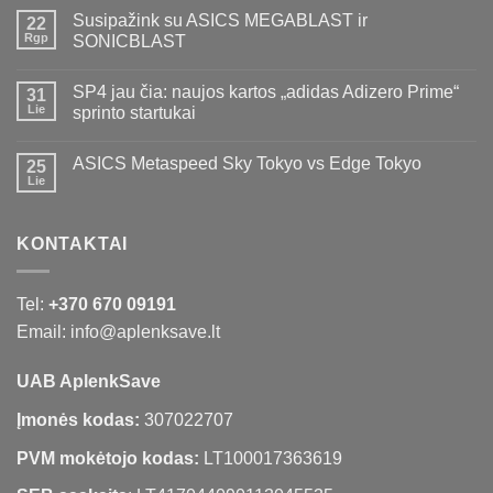
Susipažink su ASICS MEGABLAST ir
22
Rgp
SONICBLAST
SP4 jau čia: naujos kartos „adidas Adizero Prime“
31
Lie
sprinto startukai
ASICS Metaspeed Sky Tokyo vs Edge Tokyo
25
Lie
KONTAKTAI
Tel:
+370 670 09191
Email: info@aplenksave.lt
UAB AplenkSave
Įmonės kodas:
307022707
PVM mokėtojo kodas:
LT100017363619