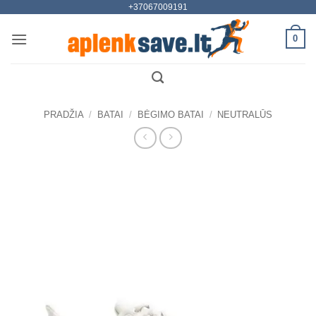
+37067009191
Skip
to
0
content
PRADŽIA
/
BATAI
/
BĖGIMO BATAI
/
NEUTRALŪS