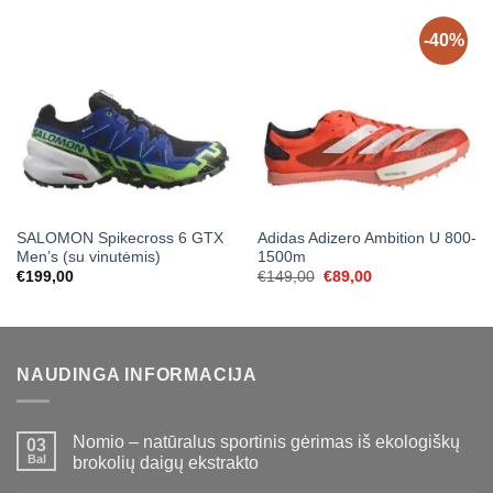
-40%
SALOMON Spikecross 6 GTX
Adidas Adizero Ambition U 800-
Men’s (su vinutėmis)
1500m
Original
Current
€
199,00
€
149,00
€
89,00
price
price
was:
is:
€149,00.
€89,00.
NAUDINGA INFORMACIJA
Nomio – natūralus sportinis gėrimas iš ekologiškų
03
Bal
brokolių daigų ekstrakto