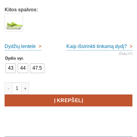
Kitos spalvos:
Dydžių lentelė
>
Kaip išsirinkti tinkamą dydį?
>
IŠVALYTI
Dydis vyr.
43
44
47.5
produkto kiekis: Brooks Glycerin Max Men's
Į KREPŠELĮ