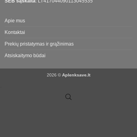
SEB sąskaita
: LT417044090113045535
Apie mus
Kontaktai
Prekių pristatymas ir grąžinimas
Atsiskaitymo būdai
2026 ©
Aplenksave.lt