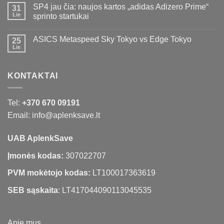
SP4 jau čia: naujos kartos „adidas Adizero Prime“
31
Lie
sprinto startukai
ASICS Metaspeed Sky Tokyo vs Edge Tokyo
25
Lie
KONTAKTAI
Tel:
+370 670 09191
Email: info@aplenksave.lt
UAB AplenkSave
Įmonės kodas:
307022707
PVM mokėtojo kodas:
LT100017363619
SEB sąskaita
: LT417044090113045535
Apie mus