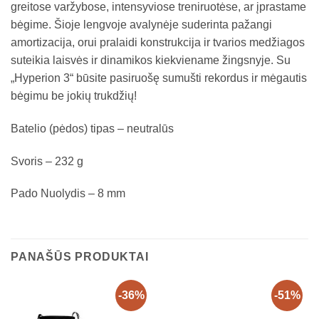
greitose varžybose, intensyviose treniruotėse, ar įprastame
bėgime. Šioje lengvoje avalynėje suderinta pažangi
amortizacija, orui pralaidi konstrukcija ir tvarios medžiagos
suteikia laisvės ir dinamikos kiekviename žingsnyje. Su
„Hyperion 3“ būsite pasiruošę sumušti rekordus ir mėgautis
bėgimu be jokių trukdžių!
Batelio (pėdos) tipas – neutralūs
Svoris – 232 g
Pado Nuolydis – 8 mm
PANAŠŪS PRODUKTAI
-36%
-51%