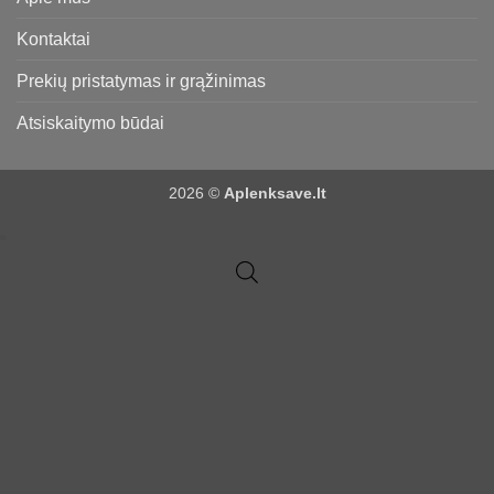
Kontaktai
Prekių pristatymas ir grąžinimas
Atsiskaitymo būdai
2026 ©
Aplenksave.lt