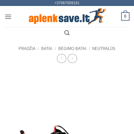
+37067009191
Skip
to
0
content
PRADŽIA
/
BATAI
/
BĖGIMO BATAI
/
NEUTRALŪS