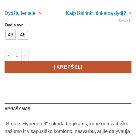
Dydžių lentelė
>
Kaip išsirinkti tinkamą dydį?
>
IŠVALYTI
Dydis vyr.
43
46
produkto kiekis: Brooks Hyperion 3 Men's
Į KREPŠELĮ
APRAŠYMAS
„Brooks Hyperion 3“ sukurta bėgikams, kurie nori žaibiško
našumo ir visapusiško komforto, nesvarbu, ar jie dalyvauja