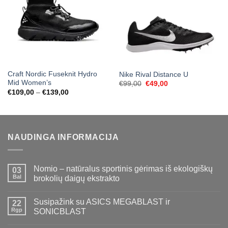
Craft Nordic Fuseknit Hydro
Nike Rival Distance U
Mid Women’s
Original
Current
€
99,00
€
49,00
price
price
Price
€
109,00
–
€
139,00
was:
is:
range:
€99,00.
€49,00.
€109,00
through
€139,00
NAUDINGA INFORMACIJA
Nomio – natūralus sportinis gėrimas iš ekologiškų
03
Bal
brokolių daigų ekstrakto
Susipažink su ASICS MEGABLAST ir
22
Rgp
SONICBLAST