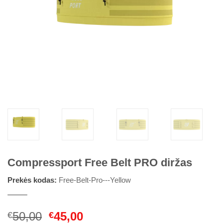
Compressport Free Belt PRO diržas
Prekės kodas:
Free-Belt-Pro---Yellow
Original
Current
50,00
45,00
€
€