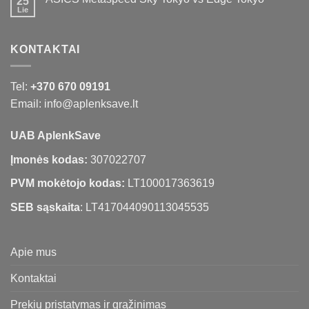
25
Lie
KONTAKTAI
Tel:
+370 670 09191
Email: info@aplenksave.lt
UAB AplenkSave
Įmonės kodas:
307022707
PVM mokėtojo kodas:
LT100017363619
SEB sąskaita
: LT417044090113045535
Apie mus
Kontaktai
Prekių pristatymas ir grąžinimas