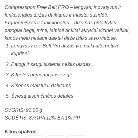
price
price
Compressport Free Belt PRO – lengvas, inovatyvus ir
was:
is:
funkcionalus diržas daiktams ir maistui susidėti.
€50,00.
€45,00.
Ergonomiškas ir funkcionalus – dizainas pritaikytas
patogiai bėgti, minti, laipioti ar kitai aktyviai vizinei veiklai,
kurios metu nešami daiktai dirže išliks savo vietose.
Lengvas Free Belt Pro diržas yra puiki alternatyva
kuprinei
Patogi ir saugi sistema neštis lazdas
Kilpelės numeriui prisesegti
Kišenės maistui ir daiktams
Šviesą atspinčinčios detalės
SVORIS: 92.00 g
SUDĖTIS: 87%PA 12% EA 1% PP.
Kitos spalvos: