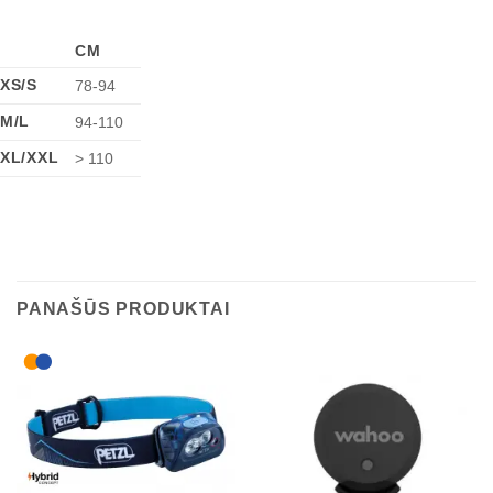
CM
XS/S
78-94
M/L
94-110
XL/XXL
> 110
PANAŠŪS PRODUKTAI