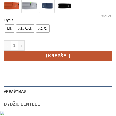
IŠVALYTI
Dydis
ML
XL/XXL
XS/S
produkto kiekis: Compressport Free Belt PRO diržas
Į KREPŠELĮ
APRAŠYMAS
DYDŽIŲ LENTELĖ