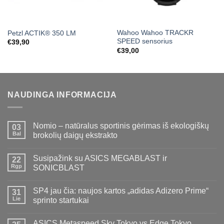
Wahoo Wahoo TRACKR
Petzl ACTIK® 350 LM
SPEED sensorius
€
39,90
€
39,00
NAUDINGA INFORMACIJA
Nomio – natūralus sportinis gėrimas iš ekologiškų
03
Bal
brokolių daigų ekstrakto
Susipažink su ASICS MEGABLAST ir
22
Rgp
SONICBLAST
SP4 jau čia: naujos kartos „adidas Adizero Prime“
31
Lie
sprinto startukai
ASICS Metaspeed Sky Tokyo vs Edge Tokyo