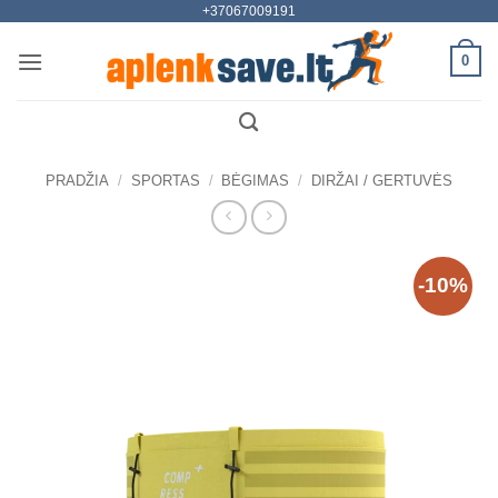
+37067009191
Skip
to
0
content
PRADŽIA
/
SPORTAS
/
BĖGIMAS
/
DIRŽAI / GERTUVĖS
-10%