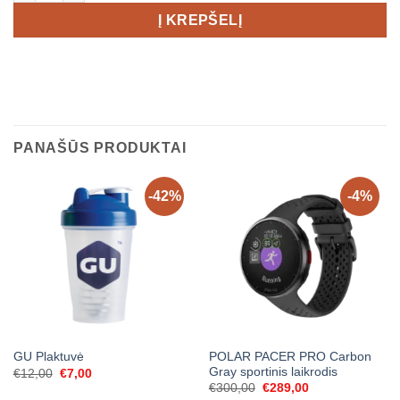
Į KREPŠELĮ
PANAŠŪS PRODUKTAI
-42%
-4%
POLAR PACER PRO Carbon
GU Plaktuvė
Gray sportinis laikrodis
Original
Current
€
12,00
€
7,00
price
price
Original
Current
€
300,00
€
289,00
was:
is:
price
price