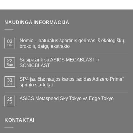
€12,00.
€7,00.
was:
is:
€300,00.
€289,00.
NAUDINGA INFORMACIJA
Nomio – natūralus sportinis gėrimas iš ekologiškų
03
Bal
brokolių daigų ekstrakto
Susipažink su ASICS MEGABLAST ir
22
Rgp
SONICBLAST
SP4 jau čia: naujos kartos „adidas Adizero Prime“
31
Lie
sprinto startukai
ASICS Metaspeed Sky Tokyo vs Edge Tokyo
25
Lie
KONTAKTAI