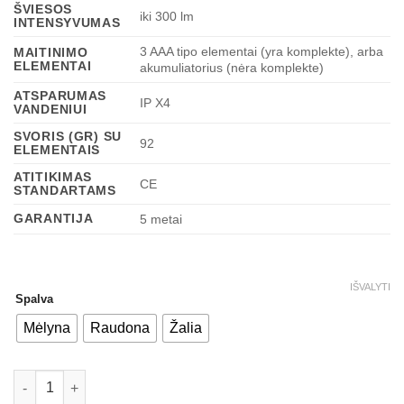
ŠVIESOS
iki 300 lm
INTENSYVUMAS
3 AAA tipo elementai (yra komplekte), arba
MAITINIMO
ELEMENTAI
akumuliatorius (nėra komplekte)
ATSPARUMAS
IP X4
VANDENIUI
SVORIS (GR) SU
92
ELEMENTAIS
ATITIKIMAS
CE
STANDARTAMS
GARANTIJA
5 metai
IŠVALYTI
Spalva
Mėlyna
Raudona
Žalia
produkto kiekis: Petzl TIKKINA 300 LM