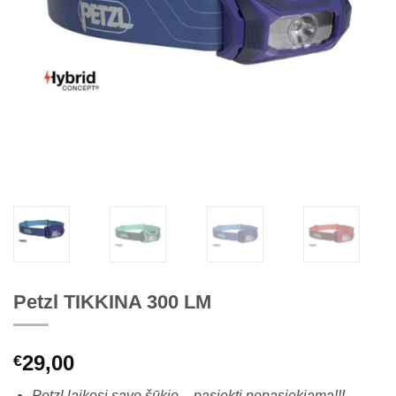
Petzl TIKKINA 300 LM
29,00
€
Petzl laikosi savo šūkio – pasiekti nepasiekiamą!!!