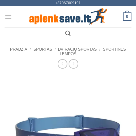
+37067009191
Skip
to
0
content
PRADŽIA
/
SPORTAS
/
DVIRAČIŲ SPORTAS
/
SPORTINĖS
LEMPOS