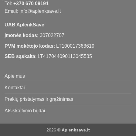
Tel:
+370 670 09191
Email: info@aplenksave.lt
UAB AplenkSave
Įmonės kodas:
307022707
PVM mokėtojo kodas:
LT100017363619
SEB sąskaita
: LT417044090113045535
Apie mus
Kontaktai
Prekių pristatymas ir grąžinimas
Atsiskaitymo būdai
2026 ©
Aplenksave.lt